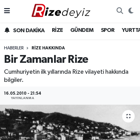
Spor
Rize Nöbetçi Eczaneler
RİZE
GÜNDEM
SPOR
YURTT
SON DAKİKA
Gündem
Rize Hava Durumu
HABERLER
RIZE HAKKINDA
Yurttan Haberler
Rize Trafik Yoğunluk Haritası
Bir Zamanlar Rize
Cumhuriyetin ilk yıllarında Rize vilayeti hakkında
Ekonomi
Süper Lig Puan Durumu ve Fikstür
bilgiler.
Teknoloji
Tüm Manşetler
16.05.2010 - 21:54
YAYINLANMA
Sağlık
Son Dakika Haberleri
Haber Arşivi