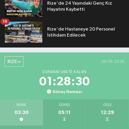
Rize'de 24 Yaşındaki Genç Kız
Hayatını Kaybetti
10
Rize'de Hastaneye 20 Personel
İstihdam Edilecek
RİZE
06.08.2026
SONRAKI VAKTE KALAN
01:28:29
Güneş Namazı
İMSAK
GÜNEŞ
ÖĞLE
03:30
05:11
12:29