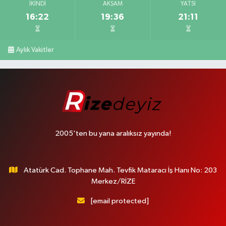
İKINDI
AKŞAM
YATSI
16:22
19:36
21:11
Aylık Vakitler
2005'ten bu yana aralıksız yayında!
Atatürk Cad. Tophane Mah. Tevfik Mataracı İş Hanı No: 203
Merkez/RİZE
[email protected]