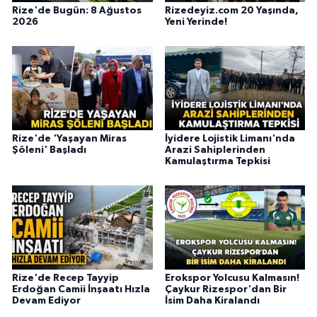
Rize'de Bugün: 8 Ağustos
Rizedeyiz.com 20 Yaşında,
2026
Yeni Yerinde!
Rize'de 'Yaşayan Miras
İyidere Lojistik Limanı'nda
Şöleni' Başladı
Arazi Sahiplerinden
Kamulaştırma Tepkisi
Rize'de Recep Tayyip
Erokspor Yolcusu Kalmasın!
Erdoğan Camii İnşaatı Hızla
Çaykur Rizespor'dan Bir
Devam Ediyor
İsim Daha Kiralandı