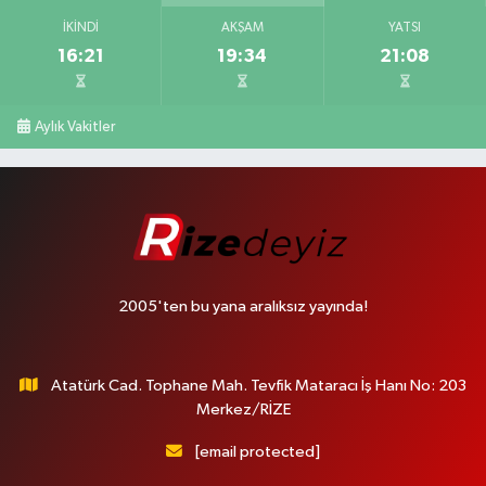
İKINDI
AKŞAM
YATSI
16:21
19:34
21:08
Aylık Vakitler
2005'ten bu yana aralıksız yayında!
Atatürk Cad. Tophane Mah. Tevfik Mataracı İş Hanı No: 203
Merkez/RİZE
[email protected]