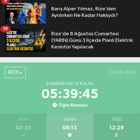
9
Barış Alper Yılmaz, Rize’den
Ayrılırken Ne Kadar Haklıydı?
10
Rize’de 8 Ağustos Cumartesi
(YARIN) Günü 3 İlçede Planlı Elektrik
Kesintisi Yapılacak
RİZE
08.08.2026
SONRAKI VAKTE KALAN
05:39:44
Öğle Namazı
İMSAK
GÜNEŞ
ÖĞLE
03:33
05:13
12:29