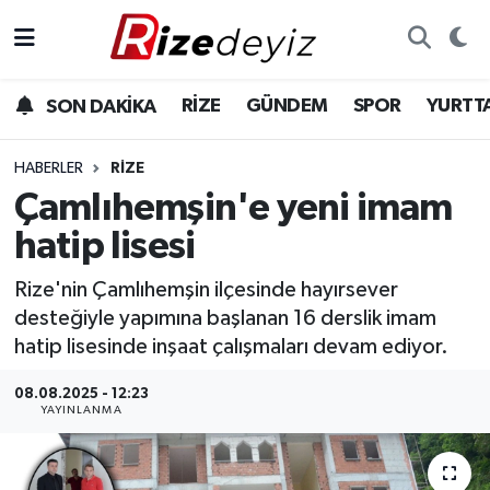
Spor
Rize Nöbetçi Eczaneler
RİZE
GÜNDEM
SPOR
YURTT
SON DAKİKA
Gündem
Rize Hava Durumu
HABERLER
RIZE
Yurttan Haberler
Rize Trafik Yoğunluk Haritası
Çamlıhemşin'e yeni imam
hatip lisesi
Ekonomi
Süper Lig Puan Durumu ve Fikstür
Rize'nin Çamlıhemşin ilçesinde hayırsever
Teknoloji
Tüm Manşetler
desteğiyle yapımına başlanan 16 derslik imam
hatip lisesinde inşaat çalışmaları devam ediyor.
Sağlık
Son Dakika Haberleri
08.08.2025 - 12:23
YAYINLANMA
Haber Arşivi