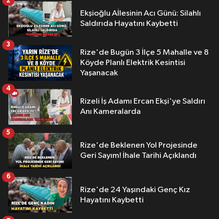
2
Ekşioğlu Aİlesinin Acı Günü: Silahlı
Saldırıda Hayatını Kaybetti
3
Rize'de Bugün 3 İlçe 5 Mahalle ve 8
Köyde Planlı Elektrik Kesintisi
Yaşanacak
4
Rizeli İş Adamı Ercan Ekşi'ye Saldırı
Anı Kameralarda
5
Rize'de Beklenen Yol Projesinde
Geri Sayım! İhale Tarihi Açıklandı
6
Rize'de 24 Yaşındaki Genç Kız
Hayatını Kaybetti