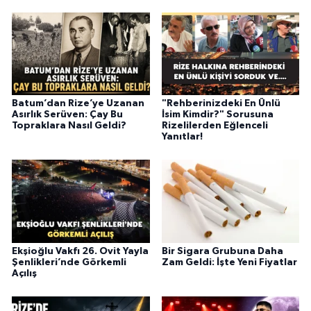
Batum’dan Rize’ye Uzanan
"Rehberinizdeki En Ünlü
Asırlık Serüven: Çay Bu
İsim Kimdir?" Sorusuna
Topraklara Nasıl Geldi?
Rizelilerden Eğlenceli
Yanıtlar!
Ekşioğlu Vakfı 26. Ovit Yayla
Bir Sigara Grubuna Daha
Şenlikleri’nde Görkemli
Zam Geldi: İşte Yeni Fiyatlar
Açılış