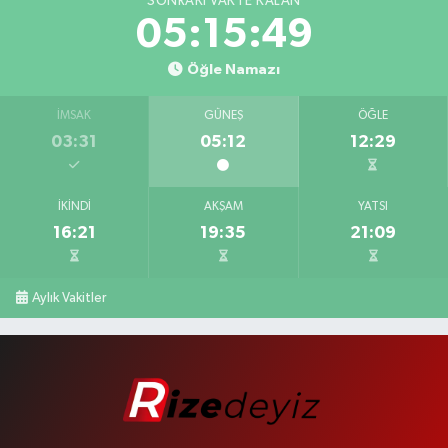
SONRAKI VAKTE KALAN
05:15:48
Öğle Namazı
İMSAK
GÜNEŞ
ÖĞLE
03:31
05:12
12:29
İKINDI
AKŞAM
YATSI
16:21
19:35
21:09
Aylık Vakitler