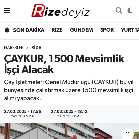
Spor
Rize Nöbetçi Eczaneler
RİZE
GÜNDEM
SPOR
YURTT
SON DAKİKA
Gündem
Rize Hava Durumu
HABERLER
RIZE
Yurttan Haberler
Rize Trafik Yoğunluk Haritası
ÇAYKUR, 1500 Mevsimlik
İşçi Alacak
Ekonomi
Süper Lig Puan Durumu ve Fikstür
Çay İşletmeleri Genel Müdürlüğü (ÇAYKUR) bu yıl
Teknoloji
Tüm Manşetler
bünyesinde çalıştırmak üzere 1500 mevsimlik işçi
alımı yapacak.
Sağlık
Son Dakika Haberleri
27.03.2025 - 17:56
27.03.2025 - 18:12
YAYINLANMA
GÜNCELLEME
Haber Arşivi