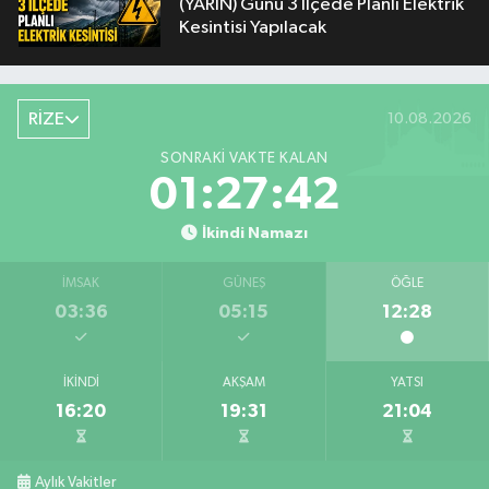
(YARIN) Günü 3 İlçede Planlı Elektrik
Kesintisi Yapılacak
RİZE
10.08.2026
SONRAKI VAKTE KALAN
01:27:42
İkindi Namazı
İMSAK
GÜNEŞ
ÖĞLE
03:36
05:15
12:28
İKINDI
AKŞAM
YATSI
16:20
19:31
21:04
Aylık Vakitler