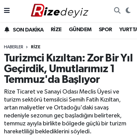
Spor
Rize Nöbetçi Eczaneler
RİZE
GÜNDEM
SPOR
YURTT
SON DAKİKA
Gündem
Rize Hava Durumu
HABERLER
RIZE
Yurttan Haberler
Rize Namaz Vakitleri
Turizmci Kızıltan: Zor Bir Yıl
Geçirdik, Umutlarımız 1
Ekonomi
Rize Trafik Yoğunluk Haritası
Temmuz'da Başlıyor
Teknoloji
Süper Lig Puan Durumu ve Fikstür
Rize Ticaret ve Sanayi Odası Meclis Üyesi ve
turizm sektörü temsilcisi Semih Fatih Kızıltan,
Sağlık
Tüm Manşetler
artan maliyetler ve Ortadoğu'daki savaş
nedeniyle sezonun geç başladığını belirterek,
Son Dakika Haberleri
temmuz ayıyla birlikte bölgede güçlü bir turizm
hareketliliği beklediklerini söyledi.
Haber Arşivi