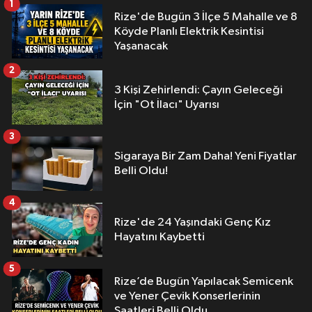
1
Rize'de Bugün 3 İlçe 5 Mahalle ve 8
Köyde Planlı Elektrik Kesintisi
Yaşanacak
2
3 Kişi Zehirlendi: Çayın Geleceği
İçin "Ot İlacı" Uyarısı
3
Sigaraya Bir Zam Daha! Yeni Fiyatlar
Belli Oldu!
4
Rize'de 24 Yaşındaki Genç Kız
Hayatını Kaybetti
5
Rize’de Bugün Yapılacak Semicenk
ve Yener Çevik Konserlerinin
Saatleri Belli Oldu