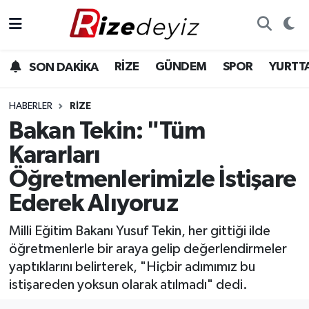
Spor
Rize Nöbetçi Eczaneler
RİZE
GÜNDEM
SPOR
YURTT
SON DAKİKA
Gündem
Rize Hava Durumu
HABERLER
RIZE
Yurttan Haberler
Rize Trafik Yoğunluk Haritası
Bakan Tekin: "Tüm
Kararları
Ekonomi
Süper Lig Puan Durumu ve Fikstür
Öğretmenlerimizle İstişare
Teknoloji
Tüm Manşetler
Ederek Alıyoruz
Sağlık
Son Dakika Haberleri
Milli Eğitim Bakanı Yusuf Tekin, her gittiği ilde
öğretmenlerle bir araya gelip değerlendirmeler
Haber Arşivi
yaptıklarını belirterek, "Hiçbir adımımız bu
istişareden yoksun olarak atılmadı" dedi.