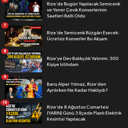
Rize’de Bugün Yapılacak Semicenk
ve Yener Çevik Konserlerinin
Saatleri Belli Oldu
7
Rize’de Semicenk Rüzgârı Esecek:
Ücretsiz Konserler Bu Akşam
8
Rize’ye Dev Balıkçılık Yatırımı: 300
Kişiye İstihdam
9
Barış Alper Yılmaz, Rize’den
Ayrılırken Ne Kadar Haklıydı?
10
Rize’de 8 Ağustos Cumartesi
(YARIN) Günü 3 İlçede Planlı Elektrik
Kesintisi Yapılacak