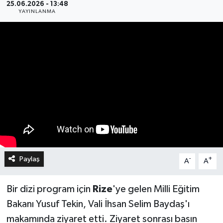
25.06.2026 - 13:48
YAYINLANMA
Paylaş
-
+
A
A
Bir dizi program için
Rize
'ye gelen Milli Eğitim
Bakanı Yusuf Tekin, Vali İhsan Selim Baydaş'ı
makamında ziyaret etti. Ziyaret sonrası basın