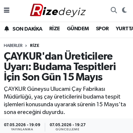
Spor
Rize Nöbetçi Eczaneler
RİZE
GÜNDEM
SPOR
YURTT
SON DAKİKA
Gündem
Rize Hava Durumu
HABERLER
RIZE
Yurttan Haberler
Rize Trafik Yoğunluk Haritası
ÇAYKUR'dan Üreticilere
Uyarı: Budama Tespitleri
Ekonomi
Süper Lig Puan Durumu ve Fikstür
İçin Son Gün 15 Mayıs
Teknoloji
Tüm Manşetler
ÇAYKUR Güneysu Ulucami Çay Fabrikası
Müdürlüğü, yaş çay üreticilerini budama tespit
Sağlık
Son Dakika Haberleri
işlemleri konusunda uyararak sürenin 15 Mayıs'ta
sona ereceğini duyurdu.
Haber Arşivi
07.05.2026 - 19:09
07.05.2026 - 19:27
YAYINLANMA
GÜNCELLEME