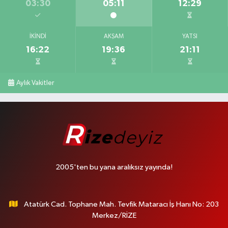
03:30
05:11
12:29
İKINDI
AKŞAM
YATSI
16:22
19:36
21:11
Aylık Vakitler
2005'ten bu yana aralıksız yayında!
Atatürk Cad. Tophane Mah. Tevfik Mataracı İş Hanı No: 203
Merkez/RİZE