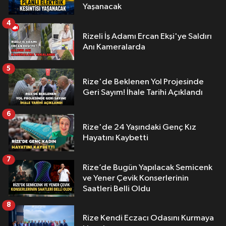
Yaşanacak
4
Rizeli İş Adamı Ercan Ekşi'ye Saldırı
Anı Kameralarda
5
Rize'de Beklenen Yol Projesinde
Geri Sayım! İhale Tarihi Açıklandı
6
Rize'de 24 Yaşındaki Genç Kız
Hayatını Kaybetti
7
Rize’de Bugün Yapılacak Semicenk
ve Yener Çevik Konserlerinin
Saatleri Belli Oldu
8
Rize Kendi Eczacı Odasını Kurmaya