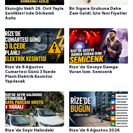
Ekşioğlu Vakfı 26. Ovit Yayla
Bir Sigara Grubuna Daha
Şenlikleri’nde Görkemli
Zam Geldi: İşte Yeni Fiyatlar
Açılış
Rize’de 8 Ağustos
Rize'de Geceye Damga
Cumartesi Günü 3 İlçede
Vuran İsim: Semicenk
Planlı Elektrik Kesintisi
Yapılacak
Rize'de Seyir Halindeki
Rize'de 6 Ağustos 2026