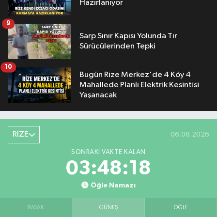
Hazırlanıyor
9
Sarp Sınır Kapısı Yolunda Tır
Sürücülerinden Tepki
10
Bugün Rize Merkez'de 4 Köy 4
Mahallede Planlı Elektrik Kesintisi
Yaşanacak
RİZE
06.08.2026
SONRAKI VAKTE KALAN
03:48:17
Öğle Namazı
İMSAK
GÜNEŞ
ÖĞLE