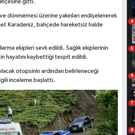
hçesine gitti.
eve dönmemesi üzerine yakınları endişelenerek
4
et Karadeniz, bahçede hareketsiz halde
arma ekipleri sevk edildi. Sağlık ekiplerinin
5
 hayatını kaybettiği tespit edildi.
ılacak otopsinin ardından belirleneceği
6
lgili inceleme başlattı.
7
8