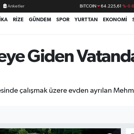
Anketler
DOLAR
47,6704
%
EURO
55,0406
%-0.
İKA
RİZE
GÜNDEM
SPOR
YURTTAN
EKONOMİ
STERLİN
64,2143
%
GRAM ALTIN
6510.40
%0.4
BİST100
13.799
%7
eye Giden Vatand
BITCOIN
64.225,61
%-0.
hçesinde çalışmak üzere evden ayrılan Meh