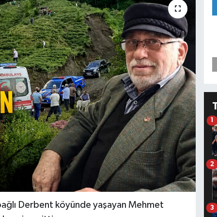
1
2
ine bağlı Derbent köyünde yaşayan Mehmet
3