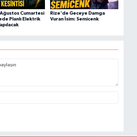
 Ağustos Cumartesi
Rize'de Geceye Damga
ede Planlı Elektrik
Vuran İsim: Semicenk
Yapılacak