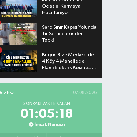
Odasını Kurmaya
Hazırlanıyor
Sarp Sınır Kapısı Yolunda
Tır Sürücülerinden
Tepki
Bugün Rize Merkez'de
4 Köy 4 Mahallede
Planlı Elektrik Kesintisi
Yaşanacak
RİZE
07.08.2026
SONRAKI VAKTE KALAN
01:05:17
İmsak Namazı