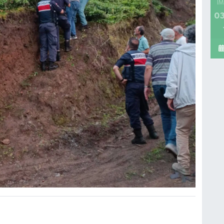
İM
03