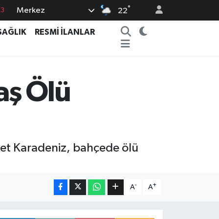
°
Merkez
0
22
08
SAĞLIK
RESMİ İLANLAR
0
5
0
aş Ölü
63
met Karadeniz, bahçede ölü
-
+
A
A