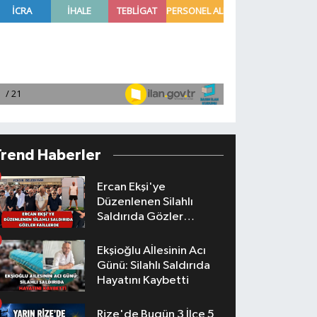
Trend Haberler
Ercan Ekşi'ye
Düzenlenen Silahlı
Saldırıda Gözler
Faillerde
Ekşioğlu Aİlesinin Acı
Günü: Silahlı Saldırıda
Hayatını Kaybetti
Rize'de Bugün 3 İlçe 5