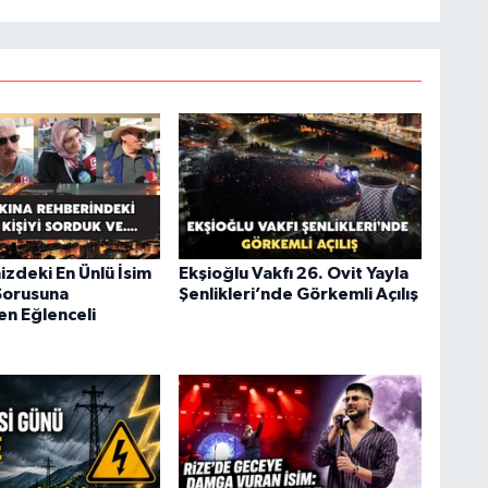
izdeki En Ünlü İsim
Ekşioğlu Vakfı 26. Ovit Yayla
Sorusuna
Şenlikleri’nde Görkemli Açılış
en Eğlenceli