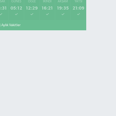
SAK
GÜNEŞ
ÖĞLE
İKINDI
AKŞAM
YATSI
:31
05:12
12:29
16:21
19:35
21:09
Aylık Vakitler