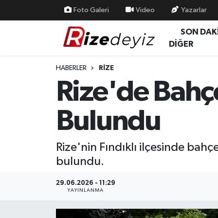
Foto Galeri
Video
Yazarlar
SON DAK
Spor
Rize Nöbetçi Eczaneler
DİĞER
Gündem
Rize Hava Durumu
HABERLER
RIZE
Rize'de Bahç
Yurttan Haberler
Rize Trafik Yoğunluk Haritası
Bulundu
Ekonomi
Süper Lig Puan Durumu ve Fikstür
Teknoloji
Tüm Manşetler
Rize'nin Fındıklı ilçesinde ba
bulundu.
Sağlık
Son Dakika Haberleri
29.06.2026 - 11:29
Haber Arşivi
YAYINLANMA