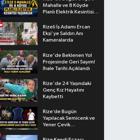
Mahalle ve 8 Köyde
Planlı Elektrik Kesintisi
Yaşanacak
Rizeli İş Adamı Ercan
Ekşi'ye Saldırı Anı
Kameralarda
Rize'de Beklenen Yol
Projesinde Geri Sayım!
İhale Tarihi Açıklandı
Rize'de 24 Yaşındaki
Genç Kız Hayatını
Kaybetti
Rize’de Bugün
Yapılacak Semicenk ve
Yener Çevik
Konserlerinin Saatleri
Belli Oldu
Rize Kendi Eczacı