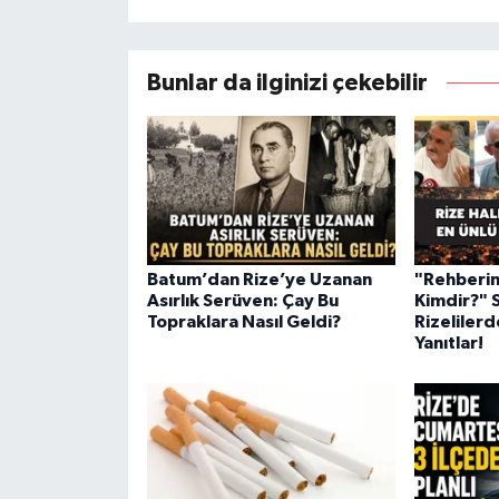
Bunlar da ilginizi çekebilir
Batum’dan Rize’ye Uzanan
"Rehberin
Asırlık Serüven: Çay Bu
Kimdir?" 
Topraklara Nasıl Geldi?
Rizelilerd
Yanıtlar!