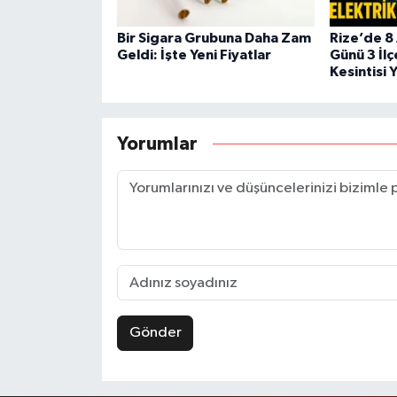
Bir Sigara Grubuna Daha Zam
Rize’de 8
Geldi: İşte Yeni Fiyatlar
Günü 3 İlç
Kesintisi 
Yorumlar
Gönder