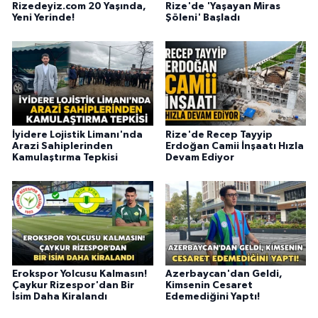
Rizedeyiz.com 20 Yaşında,
Rize'de 'Yaşayan Miras
Yeni Yerinde!
Şöleni' Başladı
İyidere Lojistik Limanı'nda
Rize'de Recep Tayyip
Arazi Sahiplerinden
Erdoğan Camii İnşaatı Hızla
Kamulaştırma Tepkisi
Devam Ediyor
Erokspor Yolcusu Kalmasın!
Azerbaycan'dan Geldi,
Çaykur Rizespor'dan Bir
Kimsenin Cesaret
İsim Daha Kiralandı
Edemediğini Yaptı!