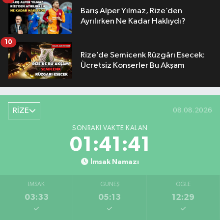
Barış Alper Yılmaz, Rize’den
Ayrılırken Ne Kadar Haklıydı?
10
Rize’de Semicenk Rüzgârı Esecek:
Ücretsiz Konserler Bu Akşam
RİZE
08.08.2026
SONRAKI VAKTE KALAN
01:41:40
İmsak Namazı
İMSAK
GÜNEŞ
ÖĞLE
03:33
05:13
12:29