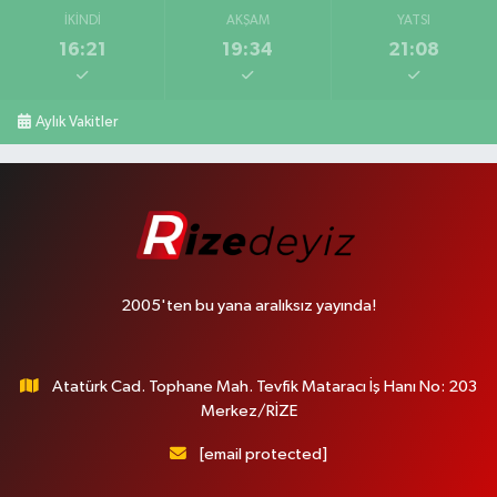
İKINDI
AKŞAM
YATSI
16:21
19:34
21:08
Aylık Vakitler
2005'ten bu yana aralıksız yayında!
Atatürk Cad. Tophane Mah. Tevfik Mataracı İş Hanı No: 203
Merkez/RİZE
[email protected]