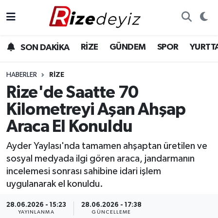
Spor
Rize Nöbetçi Eczaneler
RİZE
GÜNDEM
SPOR
YURTT
SON DAKİKA
Gündem
Rize Hava Durumu
HABERLER
RIZE
Yurttan Haberler
Rize Trafik Yoğunluk Haritası
Rize'de Saatte 70
Kilometreyi Aşan Ahşap
Ekonomi
Süper Lig Puan Durumu ve Fikstür
Araca El Konuldu
Teknoloji
Tüm Manşetler
Ayder Yaylası'nda tamamen ahşaptan üretilen ve
sosyal medyada ilgi gören araca, jandarmanın
Sağlık
Son Dakika Haberleri
incelemesi sonrası sahibine idari işlem
uygulanarak el konuldu.
Haber Arşivi
28.06.2026 - 15:23
28.06.2026 - 17:38
YAYINLANMA
GÜNCELLEME