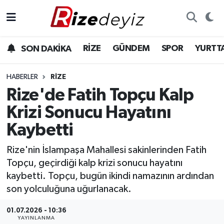
Spor
Rize Nöbetçi Eczaneler
RİZE
GÜNDEM
SPOR
YURTT
SON DAKİKA
Gündem
Rize Hava Durumu
HABERLER
RIZE
Yurttan Haberler
Rize Namaz Vakitleri
Rize'de Fatih Topçu Kalp
Krizi Sonucu Hayatını
Ekonomi
Rize Trafik Yoğunluk Haritası
Kaybetti
Teknoloji
Süper Lig Puan Durumu ve Fikstür
Rize'nin İslampaşa Mahallesi sakinlerinden Fatih
Topçu, geçirdiği kalp krizi sonucu hayatını
Sağlık
Tüm Manşetler
kaybetti. Topçu, bugün ikindi namazının ardından
son yolculuğuna uğurlanacak.
Son Dakika Haberleri
01.07.2026 - 10:36
Haber Arşivi
YAYINLANMA