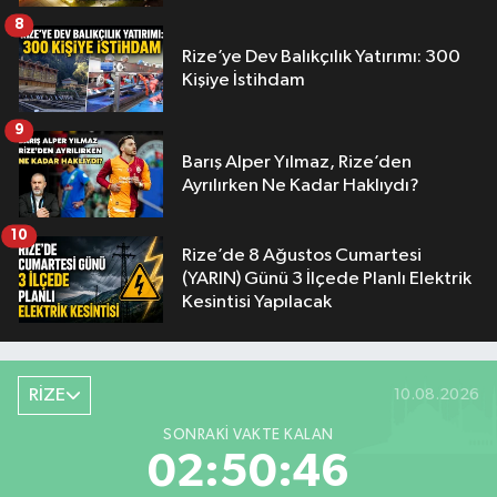
8
Rize’ye Dev Balıkçılık Yatırımı: 300
Kişiye İstihdam
9
Barış Alper Yılmaz, Rize’den
Ayrılırken Ne Kadar Haklıydı?
10
Rize’de 8 Ağustos Cumartesi
(YARIN) Günü 3 İlçede Planlı Elektrik
Kesintisi Yapılacak
RİZE
10.08.2026
SONRAKI VAKTE KALAN
02:50:45