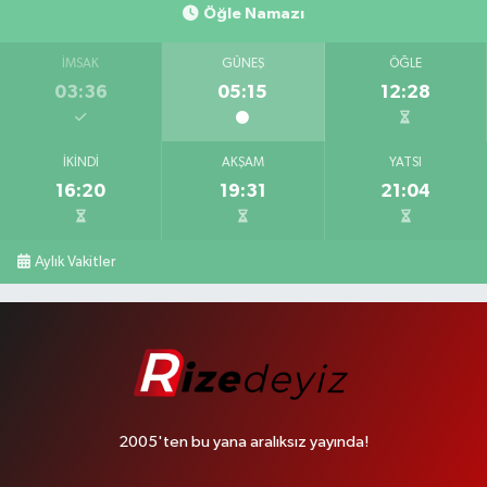
Öğle Namazı
İMSAK
GÜNEŞ
ÖĞLE
03:36
05:15
12:28
İKINDI
AKŞAM
YATSI
16:20
19:31
21:04
Aylık Vakitler
2005'ten bu yana aralıksız yayında!