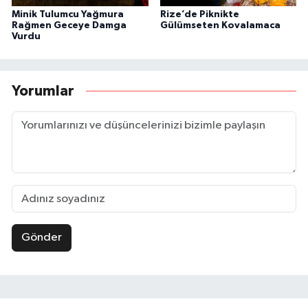
Minik Tulumcu Yağmura
Rize’de Piknikte
Rağmen Geceye Damga
Gülümseten Kovalamaca
Vurdu
Yorumlar
Gönder