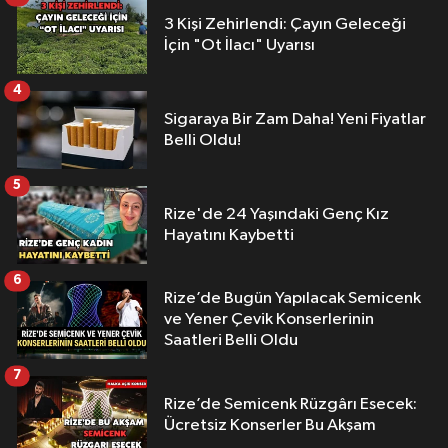
3 Kişi Zehirlendi: Çayın Geleceği
İçin "Ot İlacı" Uyarısı
4
Sigaraya Bir Zam Daha! Yeni Fiyatlar
Belli Oldu!
5
Rize'de 24 Yaşındaki Genç Kız
Hayatını Kaybetti
6
Rize’de Bugün Yapılacak Semicenk
ve Yener Çevik Konserlerinin
Saatleri Belli Oldu
7
Rize’de Semicenk Rüzgârı Esecek:
Ücretsiz Konserler Bu Akşam