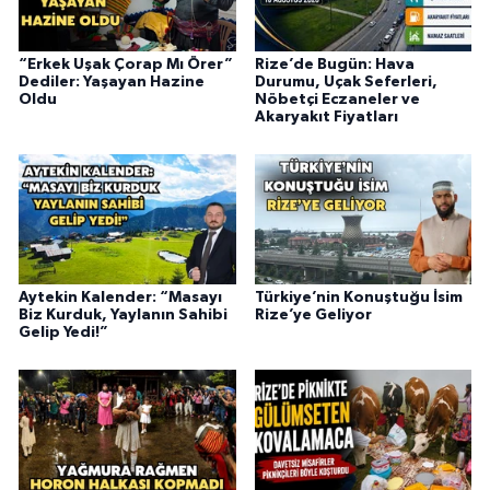
“Erkek Uşak Çorap Mı Örer”
Rize’de Bugün: Hava
Dediler: Yaşayan Hazine
Durumu, Uçak Seferleri,
Oldu
Nöbetçi Eczaneler ve
Akaryakıt Fiyatları
Aytekin Kalender: “Masayı
Türkiye’nin Konuştuğu İsim
Biz Kurduk, Yaylanın Sahibi
Rize’ye Geliyor
Gelip Yedi!”