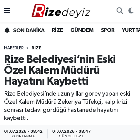
Spor
Rize Nöbetçi Eczaneler
RİZE
GÜNDEM
SPOR
YURTT
SON DAKİKA
Gündem
Rize Hava Durumu
HABERLER
RIZE
Yurttan Haberler
Rize Trafik Yoğunluk Haritası
Rize Belediyesi’nin Eski
Özel Kalem Müdürü
Ekonomi
Süper Lig Puan Durumu ve Fikstür
Hayatını Kaybetti
Teknoloji
Tüm Manşetler
Rize Belediyesi’nde uzun yıllar görev yapan eski
Özel Kalem Müdürü Zekeriya Tüfekçi, kalp krizi
Sağlık
Son Dakika Haberleri
sonrası tedavi gördüğü hastanede hayatını
kaybetti.
Haber Arşivi
01.07.2026 - 08:42
01.07.2026 - 08:47
YAYINLANMA
GÜNCELLEME