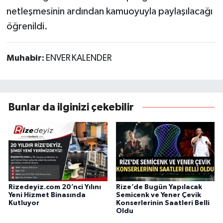
netleşmesinin ardından kamuoyuyla paylaşılacağı
öğrenildi.
Muhabir:
ENVER KALENDER
Bunlar da ilginizi çekebilir
Rizedeyiz.com 20’nci Yılını
Rize’de Bugün Yapılacak
Yeni Hizmet Binasında
Semicenk ve Yener Çevik
Kutluyor
Konserlerinin Saatleri Belli
Oldu