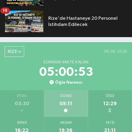
10
Rize'de Hastaneye 20 Personel
İstihdam Edilecek
RİZE
06.08.2026
SONRAKI VAKTE KALAN
05:00:52
Öğle Namazı
İMSAK
GÜNEŞ
ÖĞLE
03:30
05:11
12:29
İKINDI
AKŞAM
YATSI
16:22
19:36
21:11