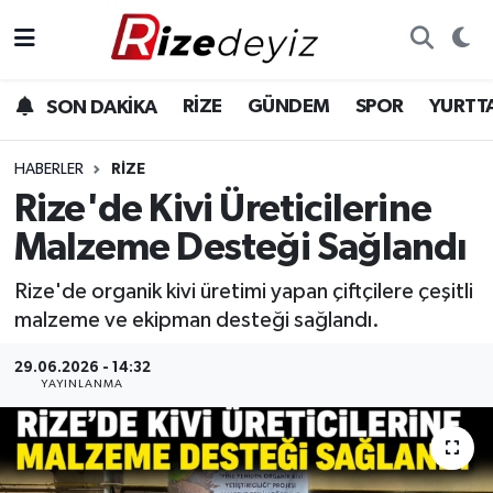
Spor
Rize Nöbetçi Eczaneler
RİZE
GÜNDEM
SPOR
YURTT
SON DAKİKA
Gündem
Rize Hava Durumu
HABERLER
RIZE
Yurttan Haberler
Rize Namaz Vakitleri
Rize'de Kivi Üreticilerine
Malzeme Desteği Sağlandı
Ekonomi
Rize Trafik Yoğunluk Haritası
Rize'de organik kivi üretimi yapan çiftçilere çeşitli
Teknoloji
Süper Lig Puan Durumu ve Fikstür
malzeme ve ekipman desteği sağlandı.
Sağlık
Tüm Manşetler
29.06.2026 - 14:32
YAYINLANMA
Son Dakika Haberleri
Haber Arşivi