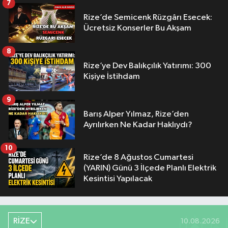
7
Rize’de Semicenk Rüzgârı Esecek:
Ücretsiz Konserler Bu Akşam
8
Rize’ye Dev Balıkçılık Yatırımı: 300
Kişiye İstihdam
9
Barış Alper Yılmaz, Rize’den
Ayrılırken Ne Kadar Haklıydı?
10
Rize’de 8 Ağustos Cumartesi
(YARIN) Günü 3 İlçede Planlı Elektrik
Kesintisi Yapılacak
RİZE
10.08.2026