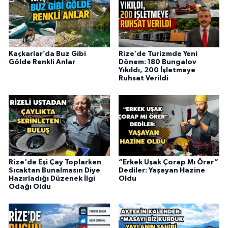
Kaçkarlar’da Buz Gibi
Rize’de Turizmde Yeni
Gölde Renkli Anlar
Dönem: 180 Bungalov
Yıkıldı, 200 İşletmeye
Ruhsat Verildi
Rize'de Eşi Çay Toplarken
“Erkek Uşak Çorap Mı Örer”
Sıcaktan Bunalmasın Diye
Dediler: Yaşayan Hazine
Hazırladığı Düzenek İlgi
Oldu
Odağı Oldu