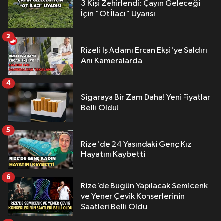
3 Kişi Zehirlendi: Çayın Geleceği
İçin "Ot İlacı" Uyarısı
3
Rizeli İş Adamı Ercan Ekşi'ye Saldırı
Anı Kameralarda
4
Sigaraya Bir Zam Daha! Yeni Fiyatlar
Belli Oldu!
5
Rize'de 24 Yaşındaki Genç Kız
Hayatını Kaybetti
6
Rize’de Bugün Yapılacak Semicenk
ve Yener Çevik Konserlerinin
Saatleri Belli Oldu