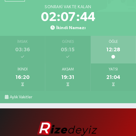
SONRAKI VAKTE KALAN
02:07:43
İkindi Namazı
İMSAK
GÜNEŞ
ÖĞLE
03:36
05:15
12:28
İKINDI
AKŞAM
YATSI
16:20
19:31
21:04
Aylık Vakitler