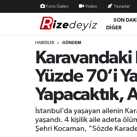
Foto Galeri
Video
Yazarlar
SON DAK
Spor
Rize Nöbetçi Eczaneler
DİĞER
Gündem
Rize Hava Durumu
HABERLER
GÜNDEM
Karavandaki 
Yurttan Haberler
Rize Trafik Yoğunluk Haritası
Yüzde 70’i Y
Ekonomi
Süper Lig Puan Durumu ve Fikstür
Teknoloji
Tüm Manşetler
Yapacaktık,
Sağlık
Son Dakika Haberleri
İstanbul’da yaşayan ailenin Ka
Haber Arşivi
yaşandı. 4 kişilik aile adeta 
Şehri Kocaman, "Sözde Karadeni