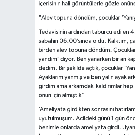
içerisinin hali görüntülerle gözle önüne
"Alev topuna döndüm, çocuklar ‘Yanıy
Tedavisinin ardından taburcu edilen 
sabahın 06.00’sında oldu. Kalktım, ça
birden alev topuna döndüm. Çocuklar d
yandım’ diyor. Ben yanarken bir an ka
dedim. Bir şekilde açtık, çocuklar ‘Ya
Ayaklarım yanmış ve ben yalın ayak ar
girdim ama arkamdaki kaldırımlar hep
onun için almıştık"
‘Ameliyata girdikten sonrasını hatır
uyutulmuşum. Acildeki günü 1 gün önc
benimle onlarda ameliyata girdi. Uyanm