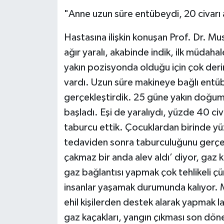
"Anne uzun süre entübeydi, 20 civarı 
Hastasına ilişkin konuşan Prof. Dr. Mu
ağır yaralı, akabinde indik, ilk müdaha
yakın pozisyonda olduğu için çok derin
vardı. Uzun süre makineye bağlı entübe
gerçekleştirdik. 25 güne yakın doğu
başladı. Eşi de yaralıydı, yüzde 40 civ
taburcu ettik. Çocuklardan birinde yüz
tedaviden sonra taburculuğunu gerçe
çakmaz bir anda alev aldı’ diyor, gaz
gaz bağlantısı yapmak çok tehlikeli çü
insanlar yaşamak durumunda kalıyor. M
ehil kişilerden destek alarak yapmak l
gaz kaçakları, yangın çıkması son dö