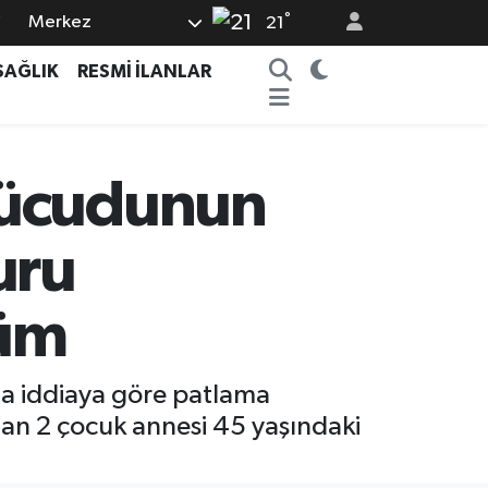
°
Merkez
8
21
2
SAĞLIK
RESMİ İLANLAR
8
3
4
Vücudunun
7
uru
düm
da iddiaya göre patlama
nan 2 çocuk annesi 45 yaşındaki