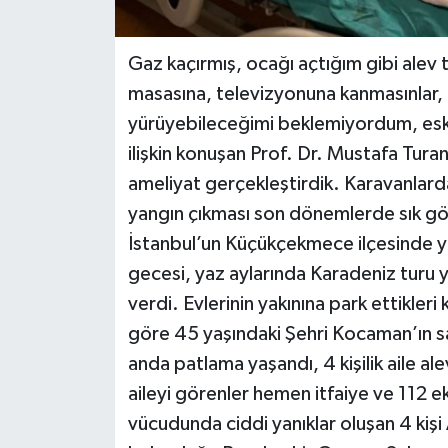
Gaz kaçırmış, ocağı açtığım gibi alev
masasına, televizyonuna kanmasınlar,
yürüyebileceğimi beklemiyordum, es
ilişkin konuşan Prof. Dr. Mustafa Tura
ameliyat gerçekleştirdik. Karavanlarda
yangın çıkması son dönemlerde sık gö
İstanbul’un Küçükçekmece ilçesinde y
gecesi, yaz aylarında Karadeniz turu 
verdi. Evlerinin yakınına park ettikler
göre 45 yaşındaki Şehri Kocaman’ın s
anda patlama yaşandı, 4 kişilik aile alev
aileyi görenler hemen itfaiye ve 112 ek
vücudunda ciddi yanıklar oluşan 4 kişi