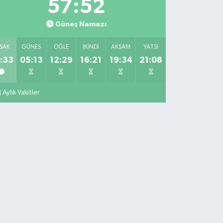
57:51
Güneş Namazı
SAK
GÜNEŞ
ÖĞLE
İKINDI
AKŞAM
YATSI
:33
05:13
12:29
16:21
19:34
21:08
Aylık Vakitler