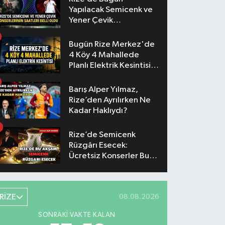
Yapılacak Semicenk ve
Yener Çevik
Konserlerinin Saatleri
Belli Oldu
Bugün Rize Merkez'de
4 Köy 4 Mahallede
Planlı Elektrik Kesintisi
Yaşanacak
Barış Alper Yılmaz,
Rize’den Ayrılırken Ne
Kadar Haklıydı?
Rize’de Semicenk
Rüzgârı Esecek:
Ücretsiz Konserler Bu
Akşam
RİZE
08.08.2026
SONRAKI VAKTE KALAN