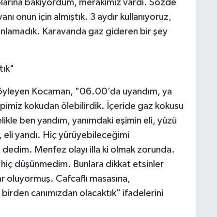
larına bakıyordum, merakımız vardı. Sözde
nı onun için almıştık. 3 aydır kullanıyoruz,
 anlamadık. Karavanda gaz gideren bir şey
tık"
i söyleyen Kocaman, "06.00’da uyandım, ya
imiz kokudan ölebilirdik. İçeride gaz kokusu
likle ben yandım, yanımdaki eşimin eli, yüzü
 eli yandı. Hiç yürüyebileceğimi
edim. Menfez olayı illa ki olmak zorunda.
 hiç düşünmedim. Bunlara dikkat etsinler
ar oluyormuş. Cafcaflı masasına,
irden canımızdan olacaktık" ifadelerini