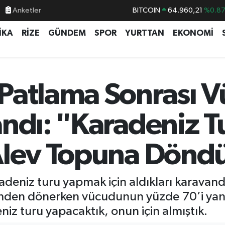
Anketler
DOLAR
47,7436
%0.1
EURO
55,2510
%0.3
İKA
RİZE
GÜNDEM
SPOR
YURTTAN
EKONOMİ
STERLİN
64,4811
%0.3
GRAM ALTIN
6660.55
%0.0
BİST100
13.779
%-1
Patlama Sonrası 
BITCOIN
64.960,21
%0.8
andı: "Karadeniz T
 Alev Topuna Dön
radeniz turu yapmak için aldıkları karavan
ölümden dönerken vücudunun yüzde 70’i ya
z turu yapacaktık, onun için almıştık.