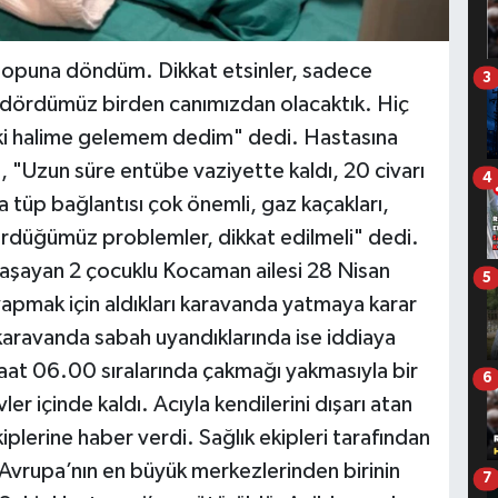
 topuna döndüm. Dikkat etsinler, sadece
3
 dördümüz birden canımızdan olacaktık. Hiç
ki halime gelemem dedim" dedi. Hastasına
n, "Uzun süre entübe vaziyette kaldı, 20 civarı
4
 tüp bağlantısı çok önemli, gaz kaçakları,
rdüğümüz problemler, dikkat edilmeli" dedi.
aşayan 2 çocuklu Kocaman ailesi 28 Nisan
5
yapmak için aldıkları karavanda yatmaya karar
i karavanda sabah uyandıklarında ise iddiaya
aat 06.00 sıralarında çakmağı yakmasıyla bir
6
ler içinde kaldı. Acıyla kendilerini dışarı atan
iplerine haber verdi. Sağlık ekipleri tarafından
 Avrupa’nın en büyük merkezlerinden birinin
7