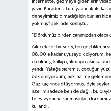
İnternette, gezmeye gidenlerin video
yazın Karadeniz turu yapacaktık, karava
deneyimimiz olmadığı için bunları hiç
yokmuş" şeklinde konuştu.
"Dördümüz birden canımızdan olacak
Ailecek zor bir süreçten geçtiklerin
08.00’e kadar uyusaydık diyorum, hep
da olmuş, kalkıp çakmağı çakınca önce
yandı. Yatağa sıçramış, çocuğun yüzü,
beklemiyordum, eski halime gelemem d
Gaz kaçırınca ötüyormuş, öyle şeyleri
isterim sadece ben de değil, bu olayl
televizyonuna kanmasınlar, dördümüz b
kullandı.