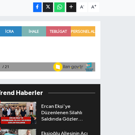
-
+
A
A
Trend Haberler
Ercan Ekşi'ye
Düzenlenen Silahlı
Saldırıda Gözler
Faillerde
Ekşioğlu Aİlesinin Acı