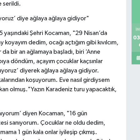
 serildi.
oruz’ diye ağlaya ağlaya gidiyor"
İM
45 yaşındaki Şehri Kocaman, "29 Nisan’da
03
y koyayım dedim, ocağı açtığım gibi kıvılcım,
a bir an ağlamaya başladı, biri ‘Anne
pıya döndüm, açayım çocuklar kaçsınlar
nıyoruz’ diyerek ağlaya ağlaya gidiyor.
kalarından koşuyorum. Eve nasıl girdiysem
 kan olmuş."Yazın Karadeniz turu yapacaktık,
lamıyorum’ diyen Kocaman, "16 gün
esi sanıyorum. Çocuklar ne oldu dedim,
ama 1 gün kala onlar iyileşip çıkmış.