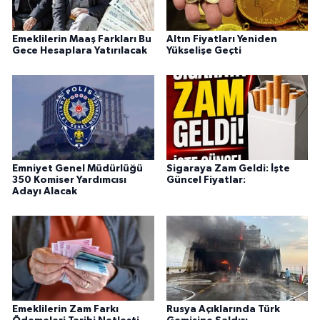
Emeklilerin Maaş Farkları Bu
Altın Fiyatları Yeniden
Gece Hesaplara Yatırılacak
Yükselişe Geçti
Emniyet Genel Müdürlüğü
Sigaraya Zam Geldi: İşte
350 Komiser Yardımcısı
Güncel Fiyatlar:
Adayı Alacak
Emeklilerin Zam Farkı
Rusya Açıklarında Türk