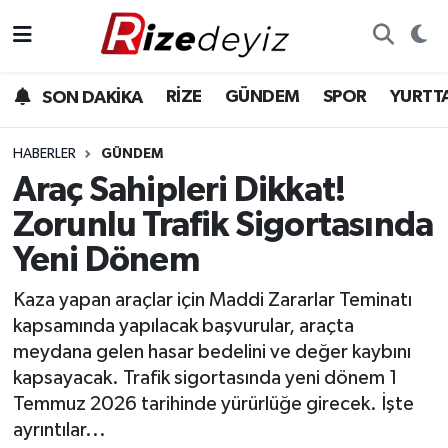
Spor
Rize Nöbetçi Eczaneler
RİZE
GÜNDEM
SPOR
YURTT
SON DAKİKA
Gündem
Rize Hava Durumu
HABERLER
GÜNDEM
Yurttan Haberler
Rize Trafik Yoğunluk Haritası
Araç Sahipleri Dikkat!
Zorunlu Trafik Sigortasında
Ekonomi
Süper Lig Puan Durumu ve Fikstür
Yeni Dönem
Teknoloji
Tüm Manşetler
Kaza yapan araçlar için Maddi Zararlar Teminatı
kapsamında yapılacak başvurular, araçta
Sağlık
Son Dakika Haberleri
meydana gelen hasar bedelini ve değer kaybını
kapsayacak. Trafik sigortasında yeni dönem 1
Haber Arşivi
Temmuz 2026 tarihinde yürürlüğe girecek. İşte
ayrıntılar...