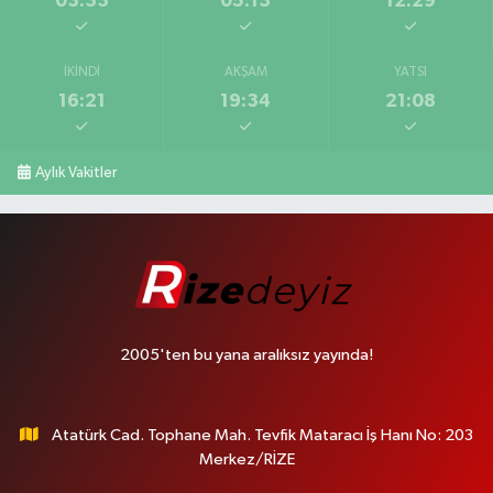
03:33
05:13
12:29
İKINDI
AKŞAM
YATSI
16:21
19:34
21:08
Aylık Vakitler
2005'ten bu yana aralıksız yayında!
Atatürk Cad. Tophane Mah. Tevfik Mataracı İş Hanı No: 203
Merkez/RİZE