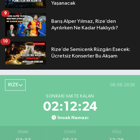
Yaşanacak
9
Barış Alper Yılmaz, Rize’den
Ayrılırken Ne Kadar Haklıydı?
10
Rize’de Semicenk Rüzgârı Esecek:
Ücretsiz Konserler Bu Akşam
RİZE
08.08.2026
SONRAKI VAKTE KALAN
02:12:23
İmsak Namazı
İMSAK
GÜNEŞ
ÖĞLE