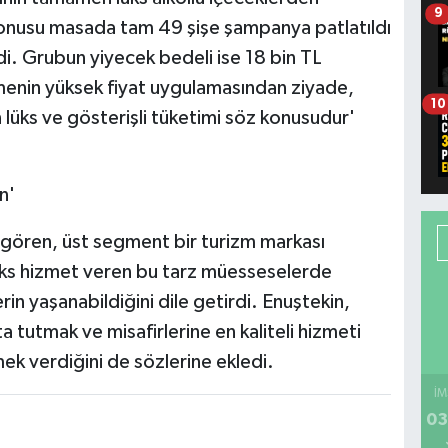
9
konusu masada tam 49 şişe şampanya patlatıldı
ildi. Grubun yiyecek bedeli ise 18 bin TL
tmenin yüksek fiyat uygulamasından ziyade,
10
 lüks ve gösterişli tüketimi söz konusudur'
n'
i gören, üst segment bir turizm markası
lüks hizmet veren bu tarz müesseselerde
n yaşanabildiğini dile getirdi. Enuştekin,
 tutmak ve misafirlerine en kaliteli hizmeti
k verdiğini de sözlerine ekledi.
İM
03