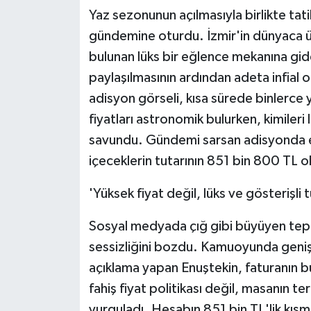
Yaz sezonunun açılmasıyla birlikte tatil
gündemine oturdu. İzmir'in dünyaca 
bulunan lüks bir eğlence mekanına gi
paylaşılmasının ardından adeta infial
adisyon görseli, kısa sürede binlerce y
fiyatları astronomik bulurken, kimiler
savundu. Gündemi sarsan adisyonda en
içeceklerin tutarının 851 bin 800 TL o
'Yüksek fiyat değil, lüks ve gösterişli 
Sosyal medyada çığ gibi büyüyen tepki
sessizliğini bozdu. Kamuoyunda geniş y
açıklama yapan Enuştekin, faturanın 
fahiş fiyat politikası değil, masanın t
vurguladı. Hesabın 851 bin TL'lik kısm