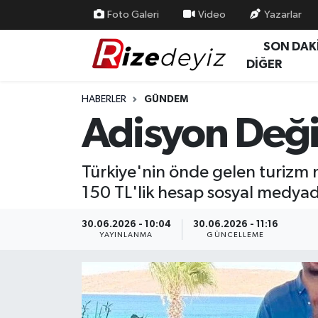
Foto Galeri
Video
Yazarlar
SON DAK
Spor
Rize Nöbetçi Eczaneler
DİĞER
Gündem
Rize Hava Durumu
HABERLER
GÜNDEM
Adisyon Değil
Yurttan Haberler
Rize Trafik Yoğunluk Haritası
Ekonomi
Süper Lig Puan Durumu ve Fikstür
Türkiye'nin önde gelen turizm
150 TL'lik hesap sosyal medy
Teknoloji
Tüm Manşetler
30.06.2026 - 10:04
30.06.2026 - 11:16
Sağlık
Son Dakika Haberleri
YAYINLANMA
GÜNCELLEME
Haber Arşivi