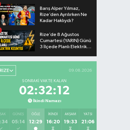
Barış Alper Yılmaz,
Rize’den Ayrılırken Ne
Kadar Haklıydı?
Rize’de 8 Ağustos
Cumartesi (YARIN) Günü
3 İlçede Planlı Elektrik
Kesintisi Yapılacak
RİZE
09.08.2026
SONRAKI VAKTE KALAN
02:32:11
İkindi Namazı
SAK
GÜNEŞ
ÖĞLE
İKINDI
AKŞAM
YATSI
:34
05:14
12:29
16:20
19:33
21:06