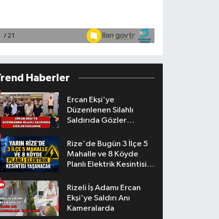
Trend Haberler
Ercan Ekşi'ye
Düzenlenen Silahlı
Saldırıda Gözler
Faillerde
Rize'de Bugün 3 İlçe 5
Mahalle ve 8 Köyde
Planlı Elektrik Kesintisi
Yaşanacak
Rizeli İş Adamı Ercan
Ekşi'ye Saldırı Anı
Kameralarda