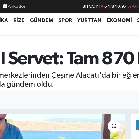
BITCOIN
64.840,97
%-0.
Anketler
DOLAR
47,7436
%0.1
İKA
RİZE
GÜNDEM
SPOR
YURTTAN
EKONOMİ
EURO
55,2510
%0.3
STERLİN
64,4811
%0.3
GRAM ALTIN
6660.55
%
 Servet: Tam 870 
BİST100
13.779
%-1
 merkezlerinden Çeşme Alaçatı'da bir eğl
ada gündem oldu.