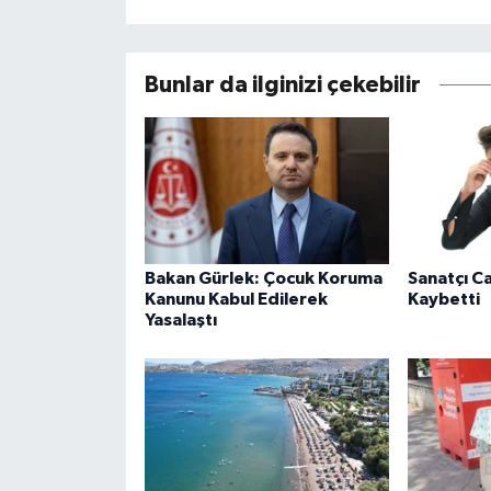
Bunlar da ilginizi çekebilir
Bakan Gürlek: Çocuk Koruma
Sanatçı C
Kanunu Kabul Edilerek
Kaybetti
Yasalaştı