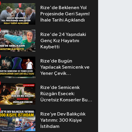
Rize'de Beklenen Yol
Projesinde Geri Sayım!
İhale Tarihi Açıklandı
Rize'de 24 Yaşındaki
Genç Kız Hayatını
Kaybetti
Rize’de Bugün
Yapılacak Semicenk ve
Yener Çevik
Konserlerinin Saatleri
Belli Oldu
Rize’de Semicenk
Rüzgârı Esecek:
Ücretsiz Konserler Bu
Akşam
Rize’ye Dev Balıkçılık
Yatırımı: 300 Kişiye
İstihdam