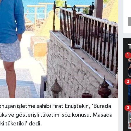
1
2
konuşan işletme sahibi Fırat Enuştekin, 'Burada
3
lüks ve gösterişli tüketimi söz konusu. Masada
ki tüketildi' dedi.