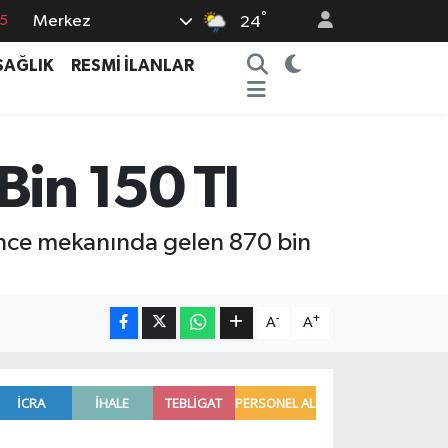
°
15
Merkez
24
8
SAĞLIK
RESMİ İLANLAR
2
8
0
Bin 150 Tl
4
ence mekanında gelen 870 bin
-
+
A
A