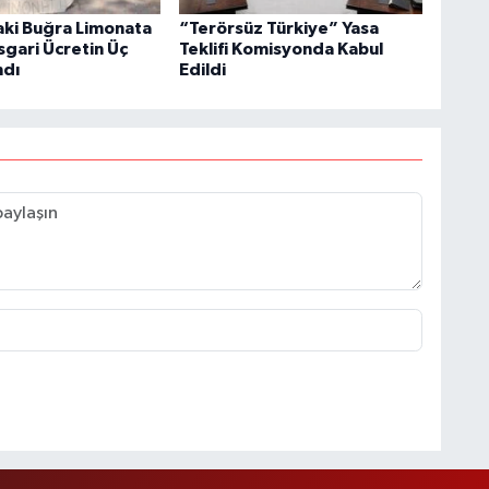
aki Buğra Limonata
“Terörsüz Türkiye” Yasa
sgari Ücretin Üç
Teklifi Komisyonda Kabul
ndı
Edildi