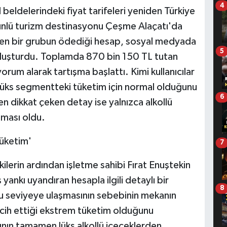
4
 beldelerindeki fiyat tarifeleri yeniden Türkiye
ünlü turizm destinasyonu Çeşme Alaçatı'da
den bir grubun ödediği hesap, sosyal medyada
5
 oluşturdu. Toplamda 870 bin 150 TL tutan
orum alarak tartışma başlattı. Kimi kullanıcılar
i lüks segmentteki tüketim için normal olduğunu
6
 dikkat çeken detay ise yalnızca alkollü
lması oldu.
tüketim'
7
lerin ardından işletme sahibi Fırat Enuştekin
ankı uyandıran hesapla ilgili detaylı bir
8
bu seviyeye ulaşmasının sebebinin mekanın
ercih ettiği ekstrem tüketim olduğunu
ının tamamen lüks alkollü içeceklerden