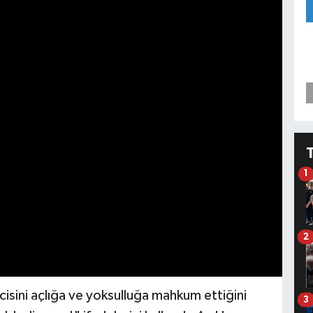
1
2
icisini açlığa ve yoksulluğa mahkum ettiğini
3