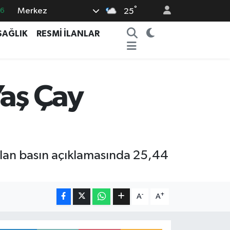
°
16
Merkez
25
06
SAĞLIK
RESMİ İLANLAR
02
.2
12
Yaş Çay
0
lan basın açıklamasında 25,44
-
+
A
A