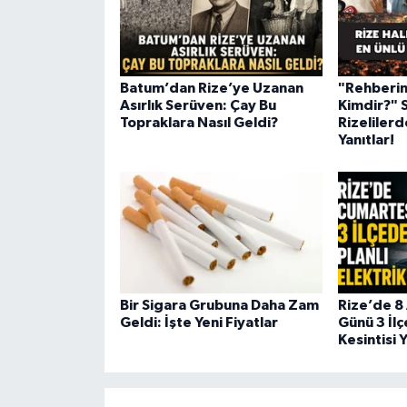
Batum’dan Rize’ye Uzanan
"Rehberin
Asırlık Serüven: Çay Bu
Kimdir?" 
Topraklara Nasıl Geldi?
Rizelilerd
Yanıtlar!
Bir Sigara Grubuna Daha Zam
Rize’de 8
Geldi: İşte Yeni Fiyatlar
Günü 3 İlç
Kesintisi 