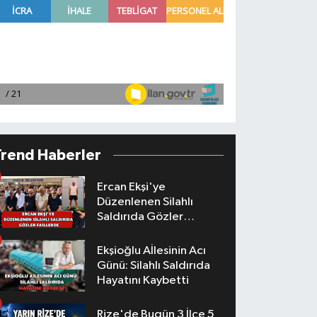
Trend Haberler
Ercan Ekşi'ye
Düzenlenen Silahlı
Saldırıda Gözler
Faillerde
Ekşioğlu Aİlesinin Acı
Günü: Silahlı Saldırıda
Hayatını Kaybetti
Rize'de Bugün 3 İlçe 5