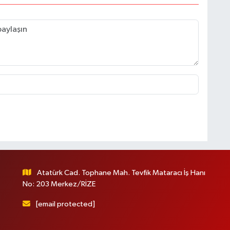
Atatürk Cad. Tophane Mah. Tevfik Mataracı İş Hanı
No: 203 Merkez/RİZE
[email protected]