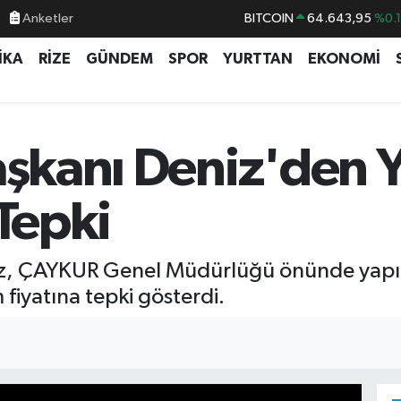
BITCOIN
64.643,95
%0.
Anketler
DOLAR
47,6006
%0.
İKA
RİZE
GÜNDEM
SPOR
YURTTAN
EKONOMİ
EURO
55,0250
%0.
STERLİN
64,2398
%0
GRAM ALTIN
6500.87
%0.
aşkanı Deniz'den 
BİST100
13.799
%7
 Tepki
niz, ÇAYKUR Genel Müdürlüğü önünde yapı
 fiyatına tepki gösterdi.