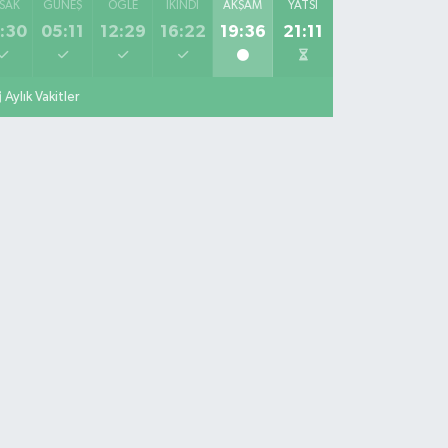
SAK
GÜNEŞ
ÖĞLE
İKINDI
AKŞAM
YATSI
:30
05:11
12:29
16:22
19:36
21:11
Aylık Vakitler