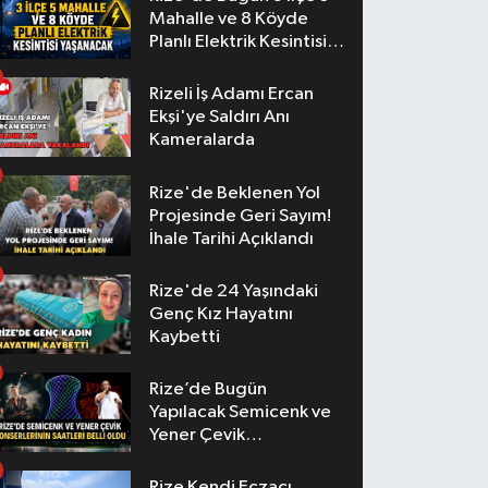
Mahalle ve 8 Köyde
Planlı Elektrik Kesintisi
Yaşanacak
Rizeli İş Adamı Ercan
Ekşi'ye Saldırı Anı
Kameralarda
Rize'de Beklenen Yol
Projesinde Geri Sayım!
İhale Tarihi Açıklandı
Rize'de 24 Yaşındaki
Genç Kız Hayatını
Kaybetti
Rize’de Bugün
Yapılacak Semicenk ve
Yener Çevik
Konserlerinin Saatleri
Belli Oldu
Rize Kendi Eczacı