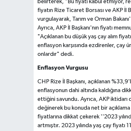
belirterek, "Bu fiyatı kabul etmiyor, r
fiyatın Rize Ticaret Borsası ve AKP İl B
vurgulayarak, Tarım ve Orman Bakanı'nı 
Ayrıca, AKP İl Başkanı'nın fiyatı memn
"Açıklanan bu düşük yaş çay alım fiyatı
enflasyon karşısında ezdirenler, çay 
onlardır" dedi.
Enflasyon Vurgusu
CHP Rize İl Başkanı, açıklanan %33,9'l
enflasyonun dahi altında kaldığına dik
ettiğini savundu. Ayrıca, AKP iktidarı
değinerek bu konuda net bir açıklama 
fiyatlarına dikkat çekerek ''2023 yılı
artmıştır. 2023 yılında yaş çay fiyatı 