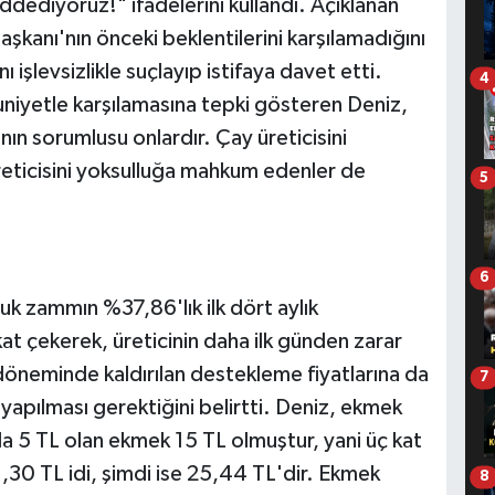
eddediyoruz!" ifadelerini kullandı. Açıklanan
aşkanı'nın önceki beklentilerini karşılamadığını
işlevsizlikle suçlayıp istifaya davet etti.
4
uniyetle karşılamasına tepki gösteren Deniz,
nın sorumlusu onlardır. Çay üreticisini
üreticisini yoksulluğa mahkum edenler de
5
6
uk zammın %37,86'lık ilk dört aylık
kat çekerek, üreticinin daha ilk günden zarar
 döneminde kaldırılan destekleme fiyatlarına da
7
yapılması gerektiğini belirtti. Deniz, ekmek
nda 5 TL olan ekmek 15 TL olmuştur, yani üç kat
11,30 TL idi, şimdi ise 25,44 TL'dir. Ekmek
8