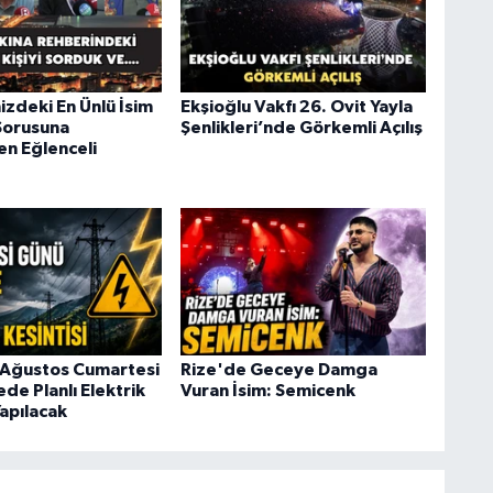
izdeki En Ünlü İsim
Ekşioğlu Vakfı 26. Ovit Yayla
Sorusuna
Şenlikleri’nde Görkemli Açılış
en Eğlenceli
 Ağustos Cumartesi
Rize'de Geceye Damga
ede Planlı Elektrik
Vuran İsim: Semicenk
Yapılacak