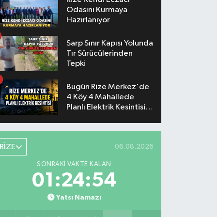
Odasını Kurmaya
Hazırlanıyor
Sarp Sınır Kapısı Yolunda
Tır Sürücülerinden
Tepki
Bugün Rize Merkez'de
4 Köy 4 Mahallede
Planlı Elektrik Kesintisi
Yaşanacak
RİZE
06.08.2026
SONRAKI VAKTE KALAN
01:24:53
Yatsı Namazı