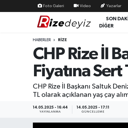
Foto Galeri
Video
Yazarlar
SON DAK
Spor
Rize Nöbetçi Eczaneler
DİĞER
Gündem
Rize Hava Durumu
HABERLER
RIZE
CHP Rize İl B
Yurttan Haberler
Rize Trafik Yoğunluk Haritası
Fiyatına Sert
Ekonomi
Süper Lig Puan Durumu ve Fikstür
Teknoloji
Tüm Manşetler
CHP Rize İl Başkanı Saltuk De
TL olarak açıklanan yaş çay alım
Sağlık
Son Dakika Haberleri
14.05.2025 - 16:44
14.05.2025 - 17:11
Haber Arşivi
YAYINLANMA
GÜNCELLEME