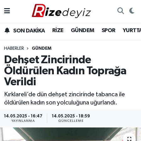
Spor
Rize Nöbetçi Eczaneler
RİZE
GÜNDEM
SPOR
YURTT
SON DAKİKA
Gündem
Rize Hava Durumu
HABERLER
GÜNDEM
Yurttan Haberler
Rize Trafik Yoğunluk Haritası
Dehşet Zincirinde
Öldürülen Kadın Toprağa
Ekonomi
Süper Lig Puan Durumu ve Fikstür
Verildi
Teknoloji
Tüm Manşetler
Kırklareli’de dün dehşet zincirinde tabanca ile
öldürülen kadın son yolculuğuna uğurlandı.
Sağlık
Son Dakika Haberleri
14.05.2025 - 16:47
14.05.2025 - 18:59
Haber Arşivi
YAYINLANMA
GÜNCELLEME