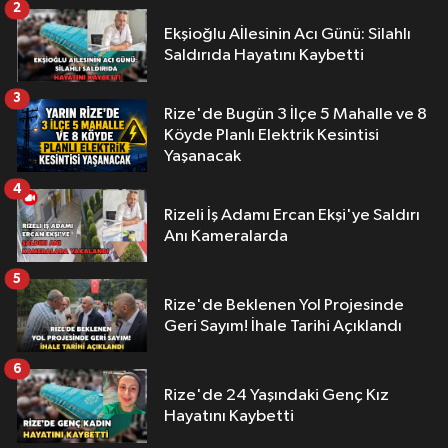
2
Ekşioğlu Aİlesinin Acı Günü: Silahlı
Saldırıda Hayatını Kaybetti
3
Rize'de Bugün 3 İlçe 5 Mahalle ve 8
Köyde Planlı Elektrik Kesintisi
Yaşanacak
4
Rizeli İş Adamı Ercan Ekşi'ye Saldırı
Anı Kameralarda
5
Rize'de Beklenen Yol Projesinde
Geri Sayım! İhale Tarihi Açıklandı
6
Rize'de 24 Yaşındaki Genç Kız
Hayatını Kaybetti