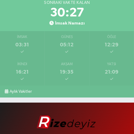
SONRAKI VAKTE KALAN
30:26
İmsak Namazı
İMSAK
GÜNEŞ
ÖĞLE
03:31
05:12
12:29
İKINDI
AKŞAM
YATSI
16:21
19:35
21:09
Aylık Vakitler