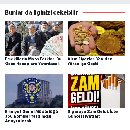
Bunlar da ilginizi çekebilir
Emeklilerin Maaş Farkları Bu
Altın Fiyatları Yeniden
Gece Hesaplara Yatırılacak
Yükselişe Geçti
Emniyet Genel Müdürlüğü
Sigaraya Zam Geldi: İşte
350 Komiser Yardımcısı
Güncel Fiyatlar:
Adayı Alacak