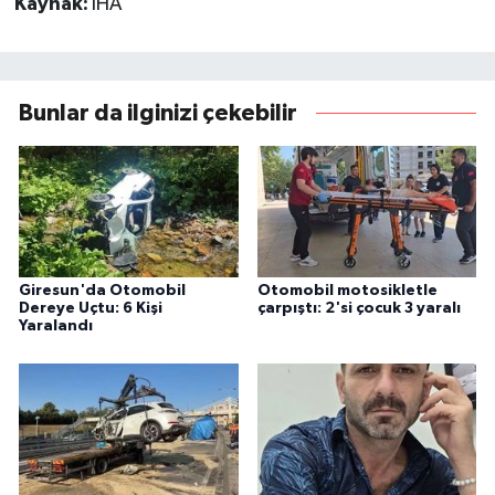
Kaynak:
İHA
Bunlar da ilginizi çekebilir
Giresun'da Otomobil
Otomobil motosikletle
Dereye Uçtu: 6 Kişi
çarpıştı: 2'si çocuk 3 yaralı
Yaralandı