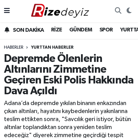
Spor
Rize Nöbetçi Eczaneler
RİZE
GÜNDEM
SPOR
YURTT
SON DAKİKA
Gündem
Rize Hava Durumu
HABERLER
YURTTAN HABERLER
Yurttan Haberler
Rize Trafik Yoğunluk Haritası
Depremde Ölenlerin
Altınlarını Zimmetine
Ekonomi
Süper Lig Puan Durumu ve Fikstür
Geçiren Eski Polis Hakkında
Teknoloji
Tüm Manşetler
Dava Açıldı
Sağlık
Son Dakika Haberleri
Adana’da depremde yıkılan binanın enkazından
çıkan altınları, hayatını kaybedenlerin yakınlarına
Haber Arşivi
teslim ettikten sonra, "Savcılık geri istiyor, bütün
altınlar toplandıktan sonra yeniden teslim
edeceğiz" diyerek zimmetine geçirdiği tespit