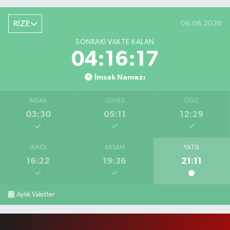
RİZE
06.08.2026
SONRAKI VAKTE KALAN
04:16:17
İmsak Namazı
İMSAK
GÜNEŞ
ÖĞLE
03:30
05:11
12:29
İKINDI
AKŞAM
YATSI
16:22
19:36
21:11
Aylık Vakitler