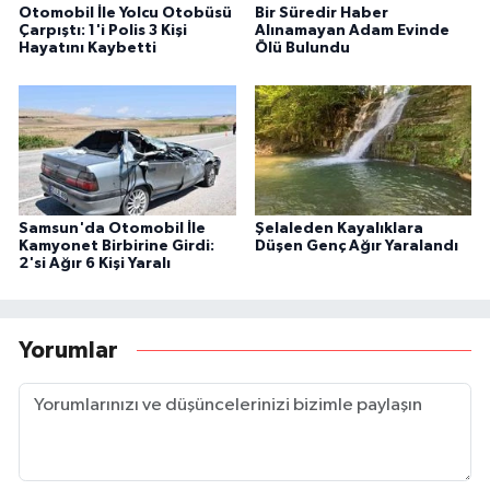
Otomobil İle Yolcu Otobüsü
Bir Süredir Haber
Çarpıştı: 1'i Polis 3 Kişi
Alınamayan Adam Evinde
Hayatını Kaybetti
Ölü Bulundu
Samsun'da Otomobil İle
Şelaleden Kayalıklara
Kamyonet Birbirine Girdi:
Düşen Genç Ağır Yaralandı
2'si Ağır 6 Kişi Yaralı
Yorumlar