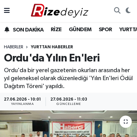
Spor
Rize Nöbetçi Eczaneler
RİZE
GÜNDEM
SPOR
YURTT
SON DAKİKA
Gündem
Rize Hava Durumu
HABERLER
YURTTAN HABERLER
Yurttan Haberler
Rize Trafik Yoğunluk Haritası
Ordu'da Yılın En'leri
Ordu'da bir yerel gazetenin okurları arasında her
Ekonomi
Süper Lig Puan Durumu ve Fikstür
yıl geleneksel olarak düzenlediği 'Yılın En'leri Ödül
Teknoloji
Tüm Manşetler
Dağıtım Töreni' yapıldı.
27.06.2026 - 10:01
27.06.2026 - 11:03
Sağlık
Son Dakika Haberleri
YAYINLANMA
GÜNCELLEME
Haber Arşivi