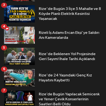
3
Rize'de Bugün 3 İlçe 5 Mahalle ve 8
Köyde Planlı Elektrik Kesintisi
Yaşanacak
4
Rizeli İş Adamı Ercan Ekşi'ye Saldırı
Anı Kameralarda
5
Rize'de Beklenen Yol Projesinde
Geri Sayım! İhale Tarihi Açıklandı
6
Rize'de 24 Yaşındaki Genç Kız
Hayatını Kaybetti
7
Rize’de Bugün Yapılacak Semicenk
ve Yener Çevik Konserlerinin
Saatleri Belli Oldu