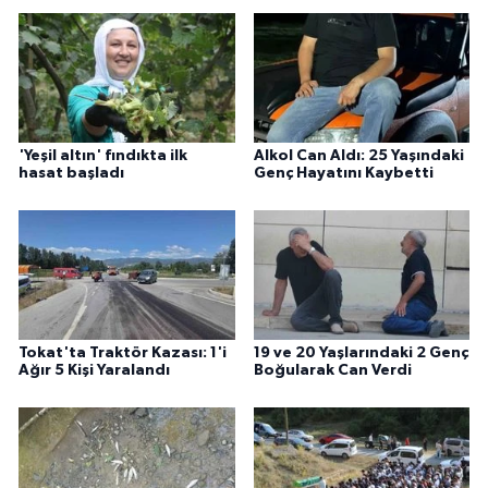
'Yeşil altın' fındıkta ilk
Alkol Can Aldı: 25 Yaşındaki
hasat başladı
Genç Hayatını Kaybetti
Tokat'ta Traktör Kazası: 1'i
19 ve 20 Yaşlarındaki 2 Genç
Ağır 5 Kişi Yaralandı
Boğularak Can Verdi