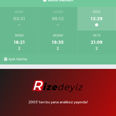
İkindi Namazı
İMSAK
GÜNEŞ
ÖĞLE
03:31
05:12
12:29
İKINDI
AKŞAM
YATSI
16:21
19:35
21:09
Aylık Vakitler
2005'ten bu yana aralıksız yayında!