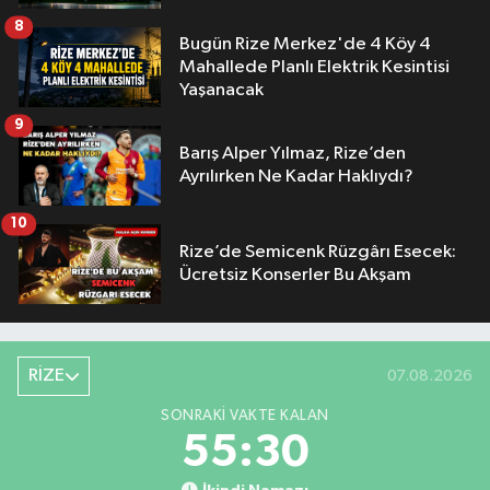
8
Bugün Rize Merkez'de 4 Köy 4
Mahallede Planlı Elektrik Kesintisi
Yaşanacak
9
Barış Alper Yılmaz, Rize’den
Ayrılırken Ne Kadar Haklıydı?
10
Rize’de Semicenk Rüzgârı Esecek:
Ücretsiz Konserler Bu Akşam
RİZE
07.08.2026
SONRAKI VAKTE KALAN
55:30