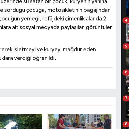
zerinde su satan bir çocuk, kuryenin yanına
diye sorduğu çocuğa, motosikletinin bagajından
n çocuğun yemeği, refüjdeki çimenlik alanda 2
4
anlara ait sosyal medyada paylaşılan görüntüler
5
ererek işletmeyi ve kuryeyi mağdur eden
klara verdiği öğrenildi.
6
7
8