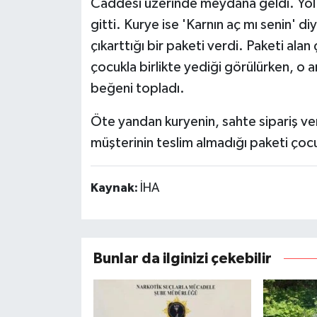
Caddesi üzerinde meydana geldi. Yol ü
gitti. Kurye ise 'Karnın aç mı senin' 
çıkarttığı bir paketi verdi. Paketi ala
çocukla birlikte yediği görülürken, o 
beğeni topladı.
Öte yandan kuryenin, sahte sipariş v
müşterinin teslim almadığı paketi çocu
Kaynak:
İHA
Bunlar da ilginizi çekebilir