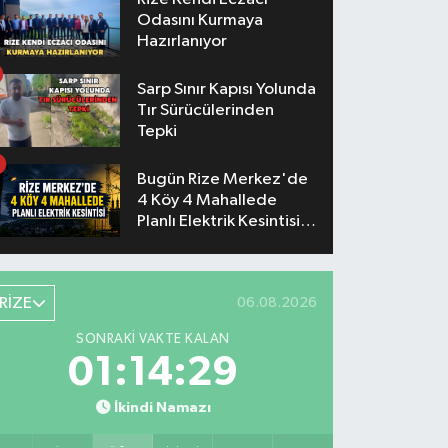
Odasını Kurmaya
Hazırlanıyor
Sarp Sınır Kapısı Yolunda
Tır Sürücülerinden
Tepki
Bugün Rize Merkez'de
4 Köy 4 Mahallede
Planlı Elektrik Kesintisi
Yaşanacak
RİZE
06.08.2026
SONRAKI VAKTE KALAN
01:14:28
İkindi Namazı