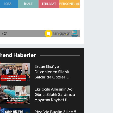
Trend Haberler
Ercan Ekşi'ye
Düzenlenen Silahlı
Saldırıda Gözler
Faillerde
Ekşioğlu Aİlesinin Acı
Günü: Silahlı Saldırıda
Hayatını Kaybetti
Rize'de Bugün 3 İlçe 5