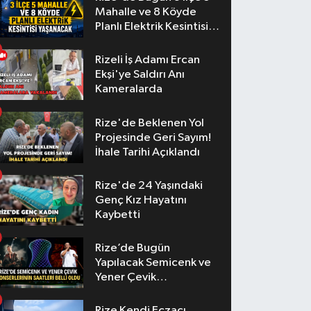
Mahalle ve 8 Köyde
Planlı Elektrik Kesintisi
Yaşanacak
Rizeli İş Adamı Ercan
Ekşi'ye Saldırı Anı
Kameralarda
Rize'de Beklenen Yol
Projesinde Geri Sayım!
İhale Tarihi Açıklandı
Rize'de 24 Yaşındaki
Genç Kız Hayatını
Kaybetti
Rize’de Bugün
Yapılacak Semicenk ve
Yener Çevik
Konserlerinin Saatleri
Belli Oldu
Rize Kendi Eczacı