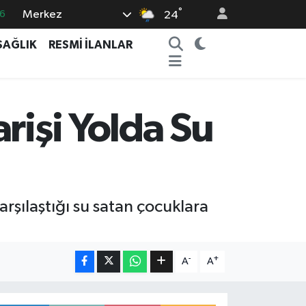
°
Merkez
6
24
5
SAĞLIK
RESMİ İLANLAR
8
2
9
rişi Yolda Su
0
arşılaştığı su satan çocuklara
-
+
A
A