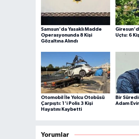
Samsun'da Yasaklı Madde
Giresun'
Operasyonunda 8 Kişi
Uçtu: 6 Ki
Gözaltına Alındı
Otomobil İle Yolcu Otobüsü
Bir Süred
Çarpıştı: 1'i Polis 3 Kişi
Adam Evin
Hayatını Kaybetti
Yorumlar