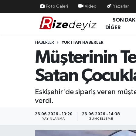
Foto Galeri
Video
Yazarlar
SON DAK
Spor
Rize Nöbetçi Eczaneler
DİĞER
Gündem
Rize Hava Durumu
HABERLER
YURTTAN HABERLER
Müşterinin Te
Yurttan Haberler
Rize Trafik Yoğunluk Haritası
Satan Çocukl
Ekonomi
Süper Lig Puan Durumu ve Fikstür
Teknoloji
Tüm Manşetler
Eskişehir'de sipariş veren müşte
verdi.
Sağlık
Son Dakika Haberleri
26.06.2026 - 13:20
26.06.2026 - 14:38
Haber Arşivi
YAYINLANMA
GÜNCELLEME