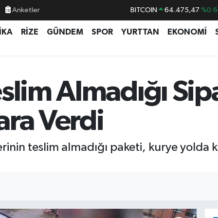
BITCOIN
64.475,47
%0.6
Anketler
DOLAR
47,5971
%0.0
İKA
RİZE
GÜNDEM
SPOR
YURTTAN
EKONOMİ
EURO
55,1336
%0.1
STERLİN
64,2534
%0.2
GRAM ALTIN
6518.23
%0.3
slim Almadığı Sipa
BİST100
13.703
%
ara Verdi
rinin teslim almadığı paketi, kurye yolda k