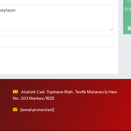
İM
03
Atatürk Cad. Tophane Mah. Tevfik Mataracı İş Hanı
No: 203 Merkez/RİZE
[email protected]