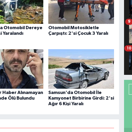
9
da Otomobil Dereye
Otomobil Motosikletle
şi Yaralandı
Çarpıştı: 2'si Çocuk 3 Yaralı
10
ir Haber Alınamayan
Samsun'da Otomobil İle
de Ölü Bulundu
Kamyonet Birbirine Girdi: 2'si
Ağır 6 Kişi Yaralı