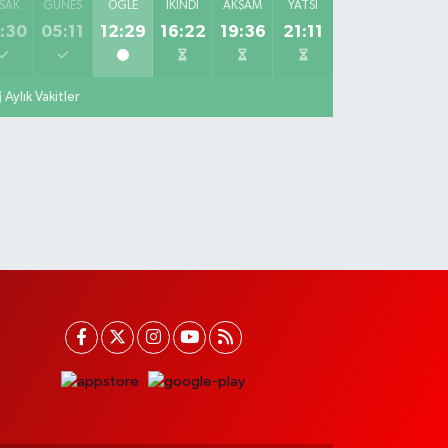
SAK
GÜNEŞ
ÖĞLE
İKINDI
AKŞAM
YATSI
:30
05:11
12:29
16:22
19:36
21:11
Aylık Vakitler