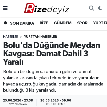
Spor
Rize Nöbetçi Eczaneler
RİZE
GÜNDEM
SPOR
YURTT
SON DAKİKA
Gündem
Rize Hava Durumu
HABERLER
YURTTAN HABERLER
Yurttan Haberler
Rize Trafik Yoğunluk Haritası
Bolu'da Düğünde Meydan
Kavgası: Damat Dahil 3
Ekonomi
Süper Lig Puan Durumu ve Fikstür
Yaralı
Teknoloji
Tüm Manşetler
Bolu'da bir düğün salonunda gelin ve damat
yakınları arasında çıkan tekmelerin ve yumruların
Sağlık
Son Dakika Haberleri
havada uçuştuğu kavgada, damadın da aralarında
bulunduğu 3 kişi yaralandı.
Haber Arşivi
25.06.2026 - 23:58
26.06.2026 - 09:06
YAYINLANMA
GÜNCELLEME