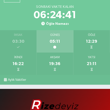
SONRAKI VAKTE KALAN
06:24:41
Öğle Namazı
İMSAK
GÜNEŞ
ÖĞLE
03:30
05:11
12:29
İKINDI
AKŞAM
YATSI
16:22
19:36
21:11
Aylık Vakitler