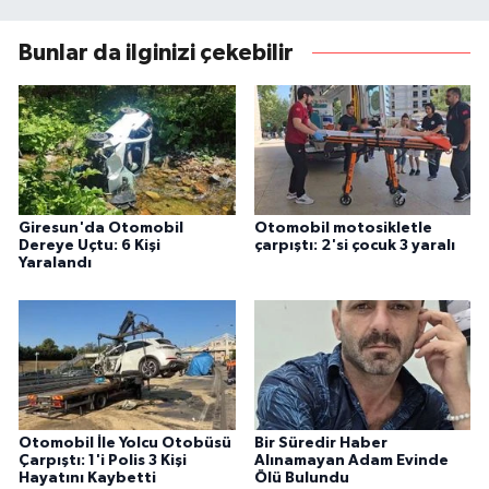
Bunlar da ilginizi çekebilir
Giresun'da Otomobil
Otomobil motosikletle
Dereye Uçtu: 6 Kişi
çarpıştı: 2'si çocuk 3 yaralı
Yaralandı
Otomobil İle Yolcu Otobüsü
Bir Süredir Haber
Çarpıştı: 1'i Polis 3 Kişi
Alınamayan Adam Evinde
Hayatını Kaybetti
Ölü Bulundu