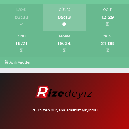
İMSAK
GÜNEŞ
ÖĞLE
03:33
05:13
12:29
İKINDI
AKŞAM
YATSI
16:21
19:34
21:08
Aylık Vakitler
2005'ten bu yana aralıksız yayında!