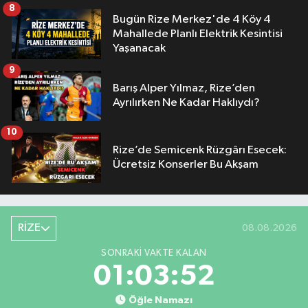
8
Bugün Rize Merkez'de 4 Köy 4
Mahallede Planlı Elektrik Kesintisi
Yaşanacak
9
Barış Alper Yılmaz, Rize’den
Ayrılırken Ne Kadar Haklıydı?
10
Rize’de Semicenk Rüzgârı Esecek:
Ücretsiz Konserler Bu Akşam
RİZE
08.08.2026
SONRAKI VAKTE KALAN
01:03:51
Öğle Namazı