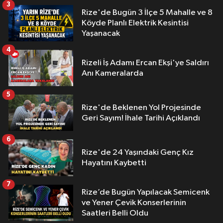
3
Rize'de Bugün 3 İlçe 5 Mahalle ve 8
Köyde Planlı Elektrik Kesintisi
Yaşanacak
4
Rizeli İş Adamı Ercan Ekşi'ye Saldırı
Anı Kameralarda
5
Rize'de Beklenen Yol Projesinde
Geri Sayım! İhale Tarihi Açıklandı
6
Rize'de 24 Yaşındaki Genç Kız
Hayatını Kaybetti
7
Rize’de Bugün Yapılacak Semicenk
ve Yener Çevik Konserlerinin
Saatleri Belli Oldu