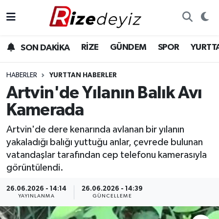
Spor
Rize Nöbetçi Eczaneler
RİZE
GÜNDEM
SPOR
YURTT
SON DAKİKA
Gündem
Rize Hava Durumu
HABERLER
YURTTAN HABERLER
Yurttan Haberler
Rize Trafik Yoğunluk Haritası
Artvin'de Yılanın Balık Avı
Kamerada
Ekonomi
Süper Lig Puan Durumu ve Fikstür
Artvin'de dere kenarında avlanan bir yılanın
Teknoloji
Tüm Manşetler
yakaladığı balığı yuttuğu anlar, çevrede bulunan
vatandaşlar tarafından cep telefonu kamerasıyla
Sağlık
Son Dakika Haberleri
görüntülendi.
Haber Arşivi
26.06.2026 - 14:14
26.06.2026 - 14:39
YAYINLANMA
GÜNCELLEME