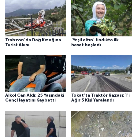
Trabzon'da Dağ Kızağına
'Yeşil altın' fındıkta ilk
Turist Akını
hasat başladı
Alkol Can Aldı: 25 Yaşındaki
Tokat'ta Traktör Kazası: 1'i
Genç Hayatını Kaybetti
Ağır 5 Kişi Yaralandı