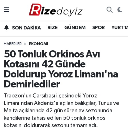
Spor
Rize Nöbetçi Eczaneler
RİZE
GÜNDEM
SPOR
YURTT
SON DAKİKA
Gündem
Rize Hava Durumu
HABERLER
EKONOMI
Yurttan Haberler
Rize Trafik Yoğunluk Haritası
50 Tonluk Orkinos Avı
Kotasını 42 Günde
Ekonomi
Süper Lig Puan Durumu ve Fikstür
Doldurup Yoroz Limanı'na
Teknoloji
Tüm Manşetler
Demirlediler
Sağlık
Son Dakika Haberleri
Trabzon'un Çarşıbaşı ilçesindeki Yoroz
Limanı'ndan Akdeniz'e açılan balıkçılar, Tunus ve
Haber Arşivi
Malta açıklarında 42 gün süren av sezonunda
kendilerine tahsis edilen 50 tonluk orkinos
kotasını doldurarak sezonu tamamladı.