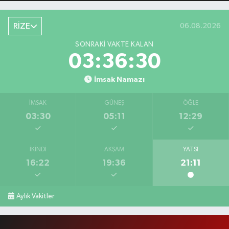
RİZE
06.08.2026
SONRAKI VAKTE KALAN
03:36:30
İmsak Namazı
İMSAK
GÜNEŞ
ÖĞLE
03:30
05:11
12:29
İKINDI
AKŞAM
YATSI
16:22
19:36
21:11
Aylık Vakitler