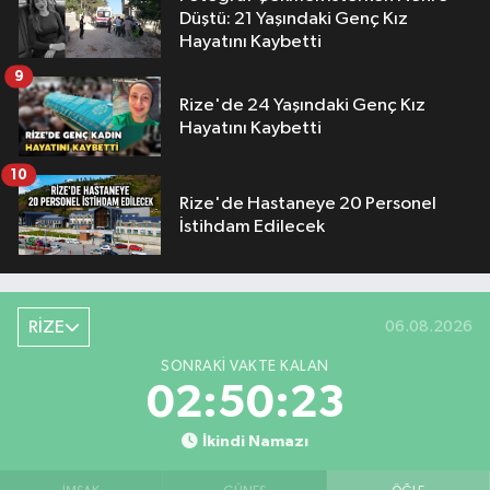
Düştü: 21 Yaşındaki Genç Kız
Hayatını Kaybetti
9
Rize'de 24 Yaşındaki Genç Kız
Hayatını Kaybetti
10
Rize'de Hastaneye 20 Personel
İstihdam Edilecek
RİZE
06.08.2026
SONRAKI VAKTE KALAN
02:50:22
İkindi Namazı