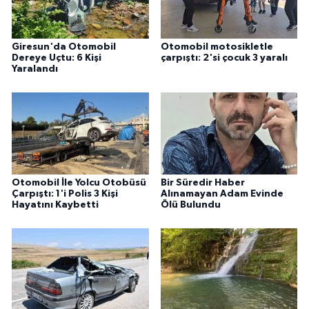
Giresun'da Otomobil
Otomobil motosikletle
Dereye Uçtu: 6 Kişi
çarpıştı: 2'si çocuk 3 yaralı
Yaralandı
Otomobil İle Yolcu Otobüsü
Bir Süredir Haber
Çarpıştı: 1'i Polis 3 Kişi
Alınamayan Adam Evinde
Hayatını Kaybetti
Ölü Bulundu