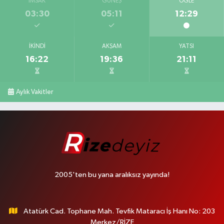
İMSAK
GÜNEŞ
ÖĞLE
03:30
05:11
12:29
İKINDI
AKŞAM
YATSI
16:22
19:36
21:11
Aylık Vakitler
2005'ten bu yana aralıksız yayında!
Atatürk Cad. Tophane Mah. Tevfik Mataracı İş Hanı No: 203
Merkez/RİZE