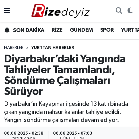
Spor
Rize Nöbetçi Eczaneler
RİZE
GÜNDEM
SPOR
YURTT
SON DAKİKA
Gündem
Rize Hava Durumu
HABERLER
YURTTAN HABERLER
Yurttan Haberler
Rize Trafik Yoğunluk Haritası
Diyarbakır’daki Yangında
Tahliyeler Tamamlandı,
Ekonomi
Süper Lig Puan Durumu ve Fikstür
Söndürme Çalışmaları
Teknoloji
Tüm Manşetler
Sürüyor
Sağlık
Son Dakika Haberleri
Diyarbakır’ın Kayapınar ilçesinde 13 katlı binada
çıkan yangında mahsur kalanlar tahliye edildi.
Haber Arşivi
Yangını söndürme çalışmaları devam ediyor.
06.06.2025 - 02:38
06.06.2025 - 07:03
YAYINLANMA
GÜNCELLEME