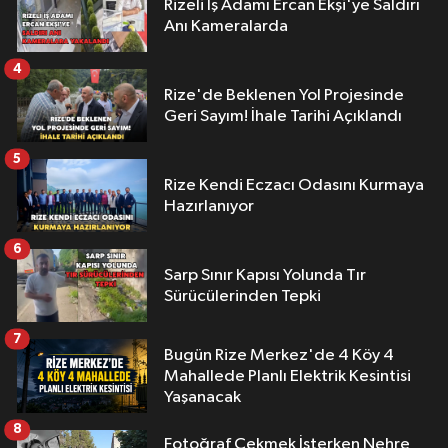
Rizeli İş Adamı Ercan Ekşi'ye Saldırı
Anı Kameralarda
4
Rize'de Beklenen Yol Projesinde
Geri Sayım! İhale Tarihi Açıklandı
5
Rize Kendi Eczacı Odasını Kurmaya
Hazırlanıyor
6
Sarp Sınır Kapısı Yolunda Tır
Sürücülerinden Tepki
7
Bugün Rize Merkez'de 4 Köy 4
Mahallede Planlı Elektrik Kesintisi
Yaşanacak
8
Fotoğraf Çekmek İsterken Nehre