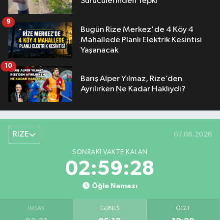
Sürücülerinden Tepki
9
Bugün Rize Merkez'de 4 Köy 4
Mahallede Planlı Elektrik Kesintisi
Yaşanacak
10
Barış Alper Yılmaz, Rize’den
Ayrılırken Ne Kadar Haklıydı?
RİZE
07.08.2026
SONRAKI VAKTE KALAN
02:59:27
Öğle Namazı
İMSAK
GÜNEŞ
ÖĞLE