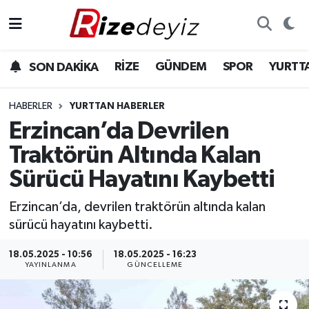
Spor
Rize Nöbetçi Eczaneler
RİZE
GÜNDEM
SPOR
YURTT
SON DAKİKA
Gündem
Rize Hava Durumu
HABERLER
YURTTAN HABERLER
Yurttan Haberler
Rize Trafik Yoğunluk Haritası
Erzincan’da Devrilen
Traktörün Altında Kalan
Ekonomi
Süper Lig Puan Durumu ve Fikstür
Sürücü Hayatını Kaybetti
Teknoloji
Tüm Manşetler
Erzincan’da, devrilen traktörün altında kalan
sürücü hayatını kaybetti.
Sağlık
Son Dakika Haberleri
18.05.2025 - 10:56
18.05.2025 - 16:23
Haber Arşivi
YAYINLANMA
GÜNCELLEME