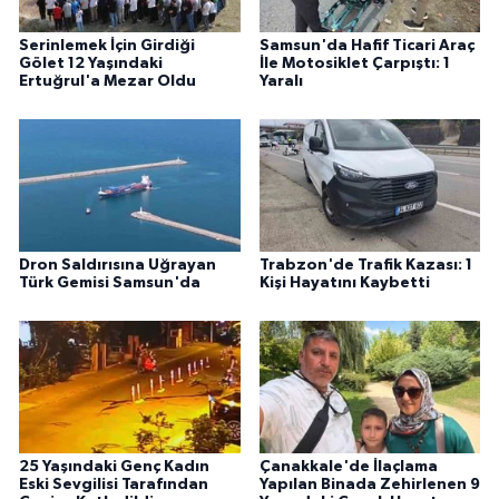
Serinlemek İçin Girdiği
Samsun'da Hafif Ticari Araç
Gölet 12 Yaşındaki
İle Motosiklet Çarpıştı: 1
Ertuğrul'a Mezar Oldu
Yaralı
Dron Saldırısına Uğrayan
Trabzon'de Trafik Kazası: 1
Türk Gemisi Samsun'da
Kişi Hayatını Kaybetti
25 Yaşındaki Genç Kadın
Çanakkale'de İlaçlama
Eski Sevgilisi Tarafından
Yapılan Binada Zehirlenen 9