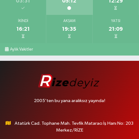
03:31
05:12
12:29
İKINDI
AKŞAM
YATSI
16:21
19:35
21:09
Aylık Vakitler
2005'ten bu yana aralıksız yayında!
Atatürk Cad. Tophane Mah. Tevfik Mataracı İş Hanı No: 203
Merkez/RİZE