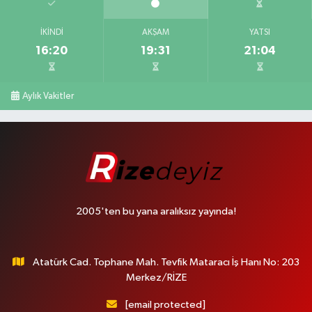
İKINDI
AKŞAM
YATSI
16:20
19:31
21:04
Aylık Vakitler
2005'ten bu yana aralıksız yayında!
Atatürk Cad. Tophane Mah. Tevfik Mataracı İş Hanı No: 203
Merkez/RİZE
[email protected]