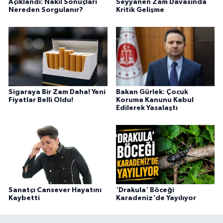
Açıklandı: Nakil Sonuçları
Seyyanen Zam Davasında
Nereden Sorgulanır?
Kritik Gelişme
Sigaraya Bir Zam Daha! Yeni
Bakan Gürlek: Çocuk
Fiyatlar Belli Oldu!
Koruma Kanunu Kabul
Edilerek Yasalaştı
Sanatçı Cansever Hayatını
'Drakula' Böceği
Kaybetti
Karadeniz'de Yayılıyor