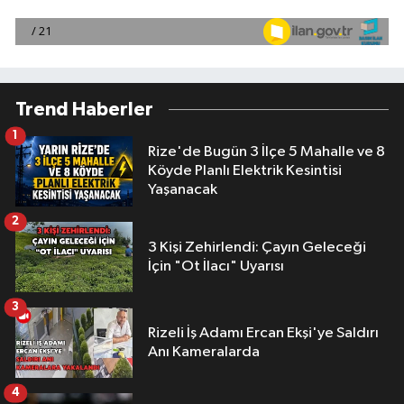
Trend Haberler
1
Rize'de Bugün 3 İlçe 5 Mahalle ve 8
Köyde Planlı Elektrik Kesintisi
Yaşanacak
2
3 Kişi Zehirlendi: Çayın Geleceği
İçin "Ot İlacı" Uyarısı
3
Rizeli İş Adamı Ercan Ekşi'ye Saldırı
Anı Kameralarda
4