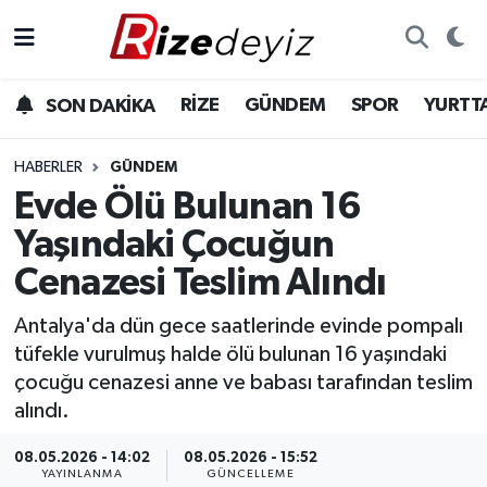
Spor
Rize Nöbetçi Eczaneler
RİZE
GÜNDEM
SPOR
YURTT
SON DAKİKA
Gündem
Rize Hava Durumu
HABERLER
GÜNDEM
Yurttan Haberler
Rize Namaz Vakitleri
Evde Ölü Bulunan 16
Yaşındaki Çocuğun
Ekonomi
Rize Trafik Yoğunluk Haritası
Cenazesi Teslim Alındı
Teknoloji
Süper Lig Puan Durumu ve Fikstür
Antalya'da dün gece saatlerinde evinde pompalı
tüfekle vurulmuş halde ölü bulunan 16 yaşındaki
Sağlık
Tüm Manşetler
çocuğu cenazesi anne ve babası tarafından teslim
alındı.
Son Dakika Haberleri
08.05.2026 - 14:02
08.05.2026 - 15:52
Haber Arşivi
YAYINLANMA
GÜNCELLEME