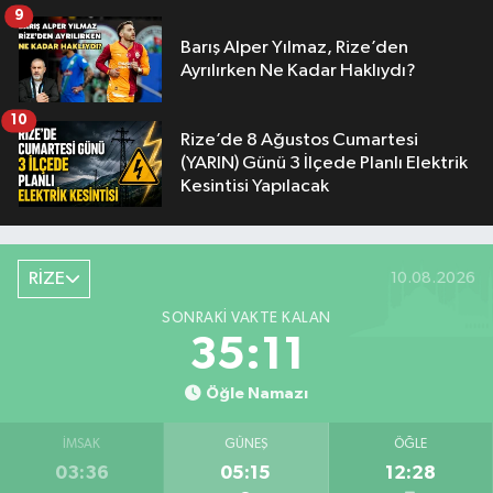
9
Barış Alper Yılmaz, Rize’den
Ayrılırken Ne Kadar Haklıydı?
10
Rize’de 8 Ağustos Cumartesi
(YARIN) Günü 3 İlçede Planlı Elektrik
Kesintisi Yapılacak
RİZE
10.08.2026
SONRAKI VAKTE KALAN
35:10
Öğle Namazı
İMSAK
GÜNEŞ
ÖĞLE
03:36
05:15
12:28