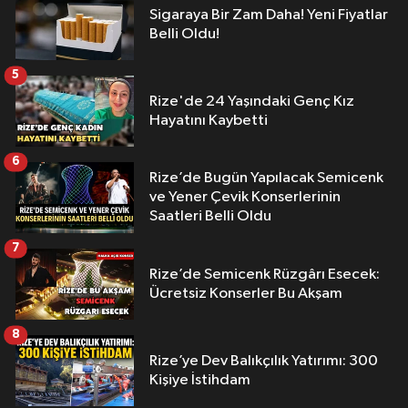
Sigaraya Bir Zam Daha! Yeni Fiyatlar
Belli Oldu!
5
Rize'de 24 Yaşındaki Genç Kız
Hayatını Kaybetti
6
Rize’de Bugün Yapılacak Semicenk
ve Yener Çevik Konserlerinin
Saatleri Belli Oldu
7
Rize’de Semicenk Rüzgârı Esecek:
Ücretsiz Konserler Bu Akşam
8
Rize’ye Dev Balıkçılık Yatırımı: 300
Kişiye İstihdam