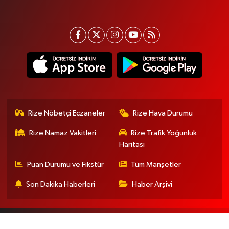
Rize Nöbetçi Eczaneler
Rize Hava Durumu
Rize Namaz Vakitleri
Rize Trafik Yoğunluk
Haritası
Puan Durumu ve Fikstür
Tüm Manşetler
Son Dakika Haberleri
Haber Arşivi
Gizlilik Sözleşmesi
İletişim
Künye
En iyi site deneyimi sağlamak için çerezlerden