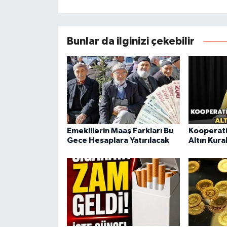
Bunlar da ilginizi çekebilir
Emeklilerin Maaş Farkları Bu
Kooperati
Gece Hesaplara Yatırılacak
Altın Kura