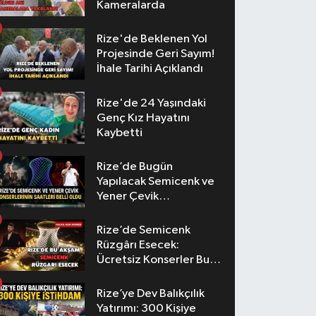
Kameralarda
Rize'de Beklenen Yol
Projesinde Geri Sayım!
İhale Tarihi Açıklandı
Rize'de 24 Yaşındaki
Genç Kız Hayatını
Kaybetti
Rize’de Bugün
Yapılacak Semicenk ve
Yener Çevik
Konserlerinin Saatleri
Belli Oldu
Rize’de Semicenk
Rüzgârı Esecek:
Ücretsiz Konserler Bu
Akşam
Rize’ye Dev Balıkçılık
Yatırımı: 300 Kişiye