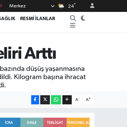
°
Merkez
15
24
8
SAĞLIK
RESMİ İLANLAR
2
8
0
iri Arttı
4
tar bazında düşüş yaşanmasına
ldi. Kilogram başına ihracat
di.
-
+
A
A