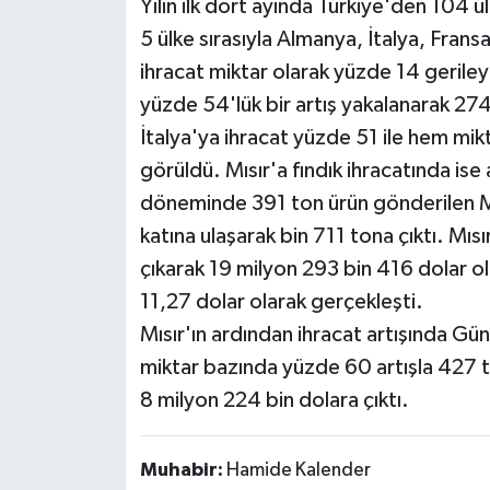
Yılın ilk dört ayında Türkiye'den 104 ül
5 ülke sırasıyla Almanya, İtalya, Fran
ihracat miktar olarak yüzde 14 gerile
yüzde 54'lük bir artış yakalanarak 274 
İtalya'ya ihracat yüzde 51 ile hem mi
görüldü. Mısır'a fındık ihracatında is
döneminde 391 ton ürün gönderilen Mı
katına ulaşarak bin 711 tona çıktı. Mıs
çıkarak 19 milyon 293 bin 416 dolar o
11,27 dolar olarak gerçekleşti.
Mısır'ın ardından ihracat artışında Gün
miktar bazında yüzde 60 artışla 427 
8 milyon 224 bin dolara çıktı.
Muhabir:
Hamide Kalender