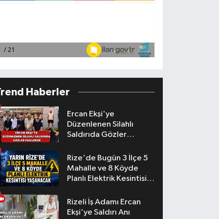
Trend Haberler
Ercan Ekşi'ye
Düzenlenen Silahlı
Saldırıda Gözler
Faillerde
Rize'de Bugün 3 İlçe 5
Mahalle ve 8 Köyde
Planlı Elektrik Kesintisi
Yaşanacak
Rizeli İş Adamı Ercan
Ekşi'ye Saldırı Anı