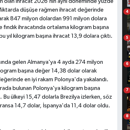
ton olan ihracat 2026'nın aynı döneminde yüzde
 Miktarda düşüşe rağmen ihracat değerinde
4
narak 847 milyon dolardan 991 milyon dolara
e fındık ihracatında ortalama kilogram başına
bu yıl kilogram başına ihracat 13,9 dolara çıktı.
5
başında gelen Almanya'ya 4 ayda 274 milyon
6
 kilogram başına değer 14,38 dolar olarak
değerinde en iyi rakam Polonya'da yakalandı.
sırada bulunan Polonya'ya kilogram başına
7
 Bu ülkeyi 15,47 dolarla Brezilya izlerken, söz
ransa 14,7 dolar, İspanya'da 11,4 dolar oldu.
8