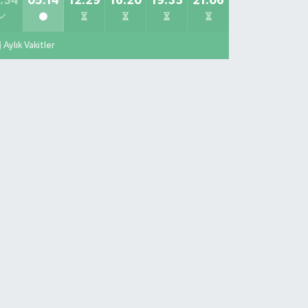
:34
05:14
12:29
16:20
19:33
21:06
Aylık Vakitler