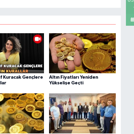
03
f Kuracak Gençlere
Altın Fiyatları Yeniden
llar
Yükselişe Geçti