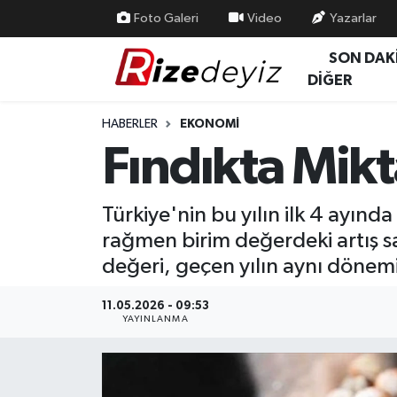
Foto Galeri
Video
Yazarlar
SON DAK
Spor
Rize Nöbetçi Eczaneler
DİĞER
Gündem
Rize Hava Durumu
HABERLER
EKONOMI
Fındıkta Mikt
Yurttan Haberler
Rize Trafik Yoğunluk Haritası
Ekonomi
Süper Lig Puan Durumu ve Fikstür
Türkiye'nin bu yılın ilk 4 ayın
rağmen birim değerdeki artış s
Teknoloji
Tüm Manşetler
değeri, geçen yılın aynı dönem
Sağlık
Son Dakika Haberleri
11.05.2026 - 09:53
YAYINLANMA
Haber Arşivi