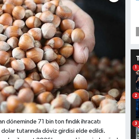
1
2
san döneminde 71 bin ton fındık ihracatı
3
dolar tutarında döviz girdisi elde edildi.