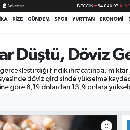
BITCOIN
64.840,97
%-0.
Anketler
DOLAR
47,7436
%0.1
İKA
RİZE
GÜNDEM
SPOR
YURTTAN
EKONOMİ
EURO
55,2510
%0.3
STERLİN
64,4811
%0.3
GRAM ALTIN
6660.55
%
ar Düştü, Döviz Gel
BİST100
13.779
%-1
da gerçekleştirdiği fındık ihracatında, mik
ayesinde döviz girdisinde yükselme kaydedi
ine göre 8,19 dolardan 13,9 dolara yüksel