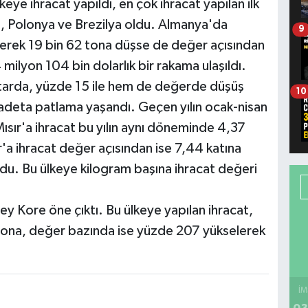
keye ihracat yapıldı, en çok ihracat yapılan ilk
sa, Polonya ve Brezilya oldu. Almanya'da
9
yerek 19 bin 62 tona düşse de değer açısından
milyon 104 bin dolarlık bir rakama ulaşıldı.
ktarda, yüzde 15 ile hem de değerde düşüş
10
e adeta patlama yaşandı. Geçen yılın ocak-nisan
sır'a ihracat bu yılın aynı döneminde 4,37
ır'a ihracat değer açısından ise 7,44 katına
ldu. Bu ülkeye kilogram başına ihracat değeri
ey Kore öne çıktı. Bu ülkeye yapılan ihracat,
tona, değer bazında ise yüzde 207 yükselerek
İM