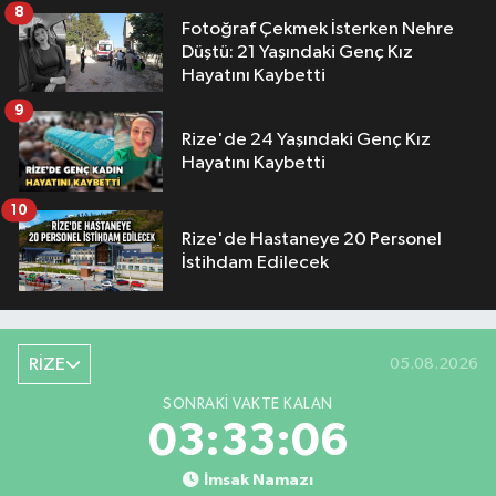
8
Fotoğraf Çekmek İsterken Nehre
Düştü: 21 Yaşındaki Genç Kız
Hayatını Kaybetti
9
Rize'de 24 Yaşındaki Genç Kız
Hayatını Kaybetti
10
Rize'de Hastaneye 20 Personel
İstihdam Edilecek
RİZE
05.08.2026
SONRAKI VAKTE KALAN
03:33:05
İmsak Namazı