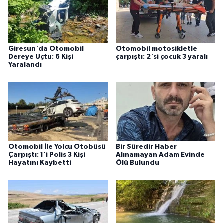
Giresun'da Otomobil
Otomobil motosikletle
Dereye Uçtu: 6 Kişi
çarpıştı: 2'si çocuk 3 yaralı
Yaralandı
Otomobil İle Yolcu Otobüsü
Bir Süredir Haber
Çarpıştı: 1'i Polis 3 Kişi
Alınamayan Adam Evinde
Hayatını Kaybetti
Ölü Bulundu