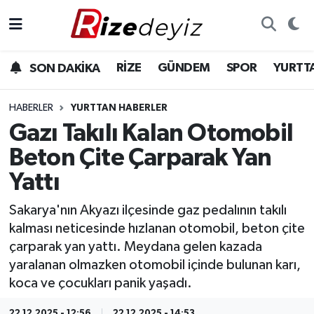
Spor
Rize Nöbetçi Eczaneler
RİZE
GÜNDEM
SPOR
YURTT
SON DAKİKA
Gündem
Rize Hava Durumu
HABERLER
YURTTAN HABERLER
Yurttan Haberler
Rize Trafik Yoğunluk Haritası
Gazı Takılı Kalan Otomobil
Beton Çite Çarparak Yan
Ekonomi
Süper Lig Puan Durumu ve Fikstür
Yattı
Teknoloji
Tüm Manşetler
Sakarya'nın Akyazı ilçesinde gaz pedalının takılı
kalması neticesinde hızlanan otomobil, beton çite
Sağlık
Son Dakika Haberleri
çarparak yan yattı. Meydana gelen kazada
yaralanan olmazken otomobil içinde bulunan karı,
Haber Arşivi
koca ve çocukları panik yaşadı.
22.12.2025 - 12:56
22.12.2025 - 14:53