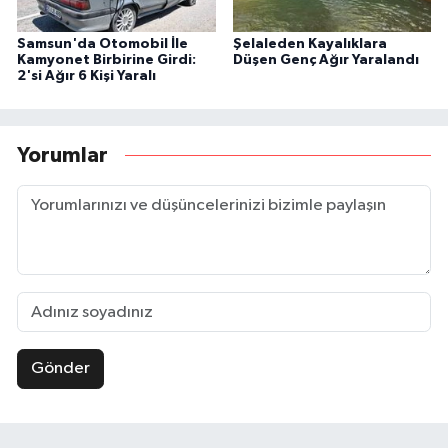
Samsun'da Otomobil İle
Şelaleden Kayalıklara
Kamyonet Birbirine Girdi:
Düşen Genç Ağır Yaralandı
2'si Ağır 6 Kişi Yaralı
Yorumlar
Gönder