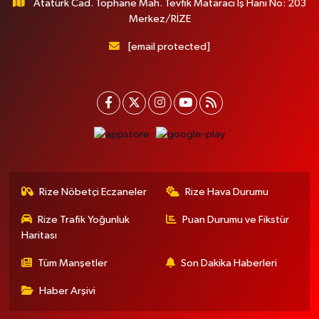
Atatürk Cad. Tophane Mah. Tevfik Mataracı İş Hanı No: 203
Merkez/RİZE
[email protected]
Rize Nöbetçi Eczaneler
Rize Hava Durumu
Rize Trafik Yoğunluk
Puan Durumu ve Fikstür
Haritası
Tüm Manşetler
Son Dakika Haberleri
Haber Arşivi