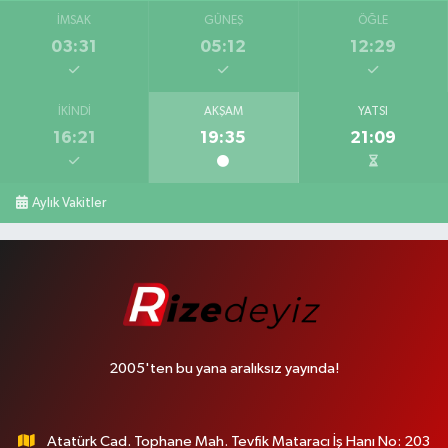
İMSAK
GÜNEŞ
ÖĞLE
03:31
05:12
12:29
İKINDI
AKŞAM
YATSI
16:21
19:35
21:09
Aylık Vakitler
2005'ten bu yana aralıksız yayında!
Atatürk Cad. Tophane Mah. Tevfik Mataracı İş Hanı No: 203