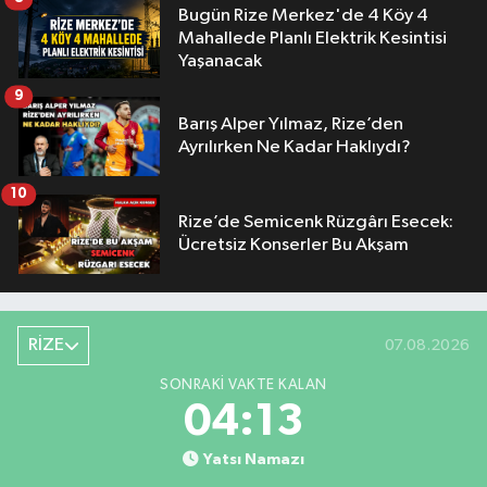
Bugün Rize Merkez'de 4 Köy 4
Mahallede Planlı Elektrik Kesintisi
Yaşanacak
9
Barış Alper Yılmaz, Rize’den
Ayrılırken Ne Kadar Haklıydı?
10
Rize’de Semicenk Rüzgârı Esecek:
Ücretsiz Konserler Bu Akşam
RİZE
07.08.2026
SONRAKI VAKTE KALAN
04:12
Yatsı Namazı