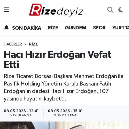
Spor
Rize Nöbetçi Eczaneler
RİZE
GÜNDEM
SPOR
YURTT
SON DAKİKA
Gündem
Rize Hava Durumu
HABERLER
RIZE
Yurttan Haberler
Rize Trafik Yoğunluk Haritası
Hacı Hızır Erdoğan Vefat
Etti
Ekonomi
Süper Lig Puan Durumu ve Fikstür
Rize Ticaret Borsası Başkanı Mehmet Erdoğan ile
Teknoloji
Tüm Manşetler
Pasifik Holding Yönetim Kurulu Başkanı Fatih
Erdoğan’ın dedesi Hacı Hızır Erdoğan, 107
Sağlık
Son Dakika Haberleri
yaşında hayatını kaybetti.
Haber Arşivi
08.05.2026 - 12:41
08.05.2026 - 15:01
YAYINLANMA
GÜNCELLEME