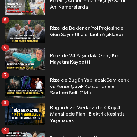
Rizeli İş Adamı Ercan Ekşi'ye Saldırı
Anı Kameralarda
5
Rize'de Beklenen Yol Projesinde
Geri Sayım! İhale Tarihi Açıklandı
6
Rize'de 24 Yaşındaki Genç Kız
Hayatını Kaybetti
7
Rize’de Bugün Yapılacak Semicenk
ve Yener Çevik Konserlerinin
Saatleri Belli Oldu
8
Bugün Rize Merkez'de 4 Köy 4
Mahallede Planlı Elektrik Kesintisi
Yaşanacak
9