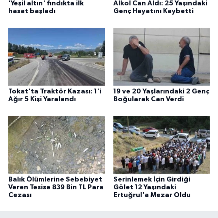
'Yeşil altın' fındıkta ilk
Alkol Can Aldı: 25 Yaşındaki
hasat başladı
Genç Hayatını Kaybetti
Tokat'ta Traktör Kazası: 1'i
19 ve 20 Yaşlarındaki 2 Genç
Ağır 5 Kişi Yaralandı
Boğularak Can Verdi
Balık Ölümlerine Sebebiyet
Serinlemek İçin Girdiği
Veren Tesise 839 Bin TL Para
Gölet 12 Yaşındaki
Cezası
Ertuğrul'a Mezar Oldu