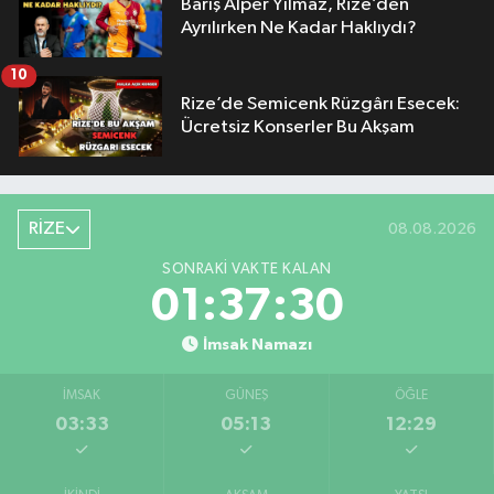
Barış Alper Yılmaz, Rize’den
Ayrılırken Ne Kadar Haklıydı?
10
Rize’de Semicenk Rüzgârı Esecek:
Ücretsiz Konserler Bu Akşam
RİZE
08.08.2026
SONRAKI VAKTE KALAN
01:37:30
İmsak Namazı
İMSAK
GÜNEŞ
ÖĞLE
03:33
05:13
12:29