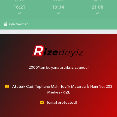
İKINDI
AKŞAM
YATSI
16:21
19:34
21:08
Aylık Vakitler
2005'ten bu yana aralıksız yayında!
Atatürk Cad. Tophane Mah. Tevfik Mataracı İş Hanı No: 203
Merkez/RİZE
[email protected]