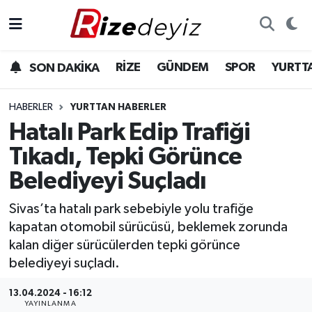
Spor
Rize Nöbetçi Eczaneler
RİZE
GÜNDEM
SPOR
YURTT
SON DAKİKA
Gündem
Rize Hava Durumu
HABERLER
YURTTAN HABERLER
Yurttan Haberler
Rize Trafik Yoğunluk Haritası
Hatalı Park Edip Trafiği
Tıkadı, Tepki Görünce
Ekonomi
Süper Lig Puan Durumu ve Fikstür
Belediyeyi Suçladı
Teknoloji
Tüm Manşetler
Sivas’ta hatalı park sebebiyle yolu trafiğe
kapatan otomobil sürücüsü, beklemek zorunda
Sağlık
Son Dakika Haberleri
kalan diğer sürücülerden tepki görünce
belediyeyi suçladı.
Haber Arşivi
13.04.2024 - 16:12
YAYINLANMA