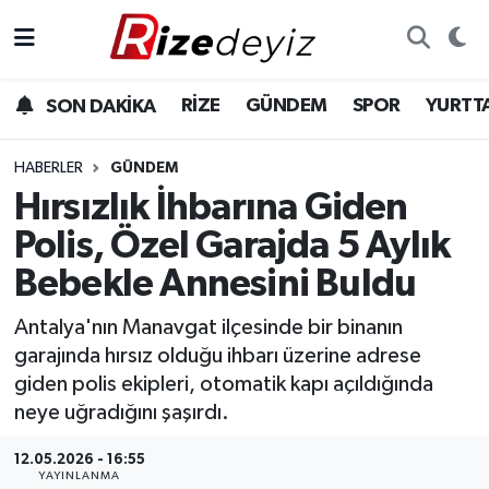
Spor
Rize Nöbetçi Eczaneler
RİZE
GÜNDEM
SPOR
YURTT
SON DAKİKA
Gündem
Rize Hava Durumu
HABERLER
GÜNDEM
Yurttan Haberler
Rize Trafik Yoğunluk Haritası
Hırsızlık İhbarına Giden
Polis, Özel Garajda 5 Aylık
Ekonomi
Süper Lig Puan Durumu ve Fikstür
Bebekle Annesini Buldu
Teknoloji
Tüm Manşetler
Antalya'nın Manavgat ilçesinde bir binanın
garajında hırsız olduğu ihbarı üzerine adrese
Sağlık
Son Dakika Haberleri
giden polis ekipleri, otomatik kapı açıldığında
neye uğradığını şaşırdı.
Haber Arşivi
12.05.2026 - 16:55
YAYINLANMA