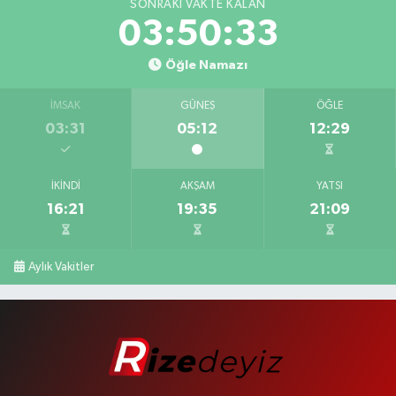
SONRAKI VAKTE KALAN
03:50:33
Öğle Namazı
İMSAK
GÜNEŞ
ÖĞLE
03:31
05:12
12:29
İKINDI
AKŞAM
YATSI
16:21
19:35
21:09
Aylık Vakitler