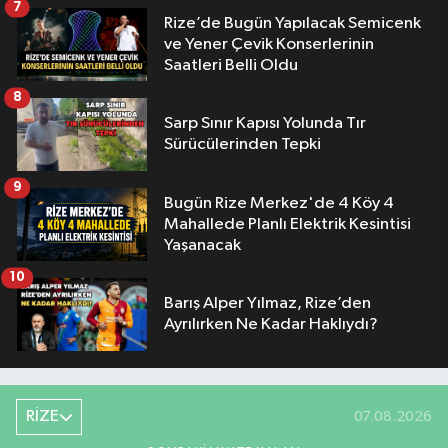
7
Rize’de Bugün Yapılacak Semicenk
ve Yener Çevik Konserlerinin
Saatleri Belli Oldu
8
Sarp Sınır Kapısı Yolunda Tır
Sürücülerinden Tepki
9
Bugün Rize Merkez'de 4 Köy 4
Mahallede Planlı Elektrik Kesintisi
Yaşanacak
10
Barış Alper Yılmaz, Rize’den
Ayrılırken Ne Kadar Haklıydı?
RİZE
07.08.2026