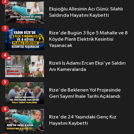
2
Ekşioğlu Aİlesinin Acı Günü: Silahlı
Saldırıda Hayatını Kaybetti
3
Rize'de Bugün 3 İlçe 5 Mahalle ve 8
Köyde Planlı Elektrik Kesintisi
Yaşanacak
4
Rizeli İş Adamı Ercan Ekşi'ye Saldırı
Anı Kameralarda
5
Rize'de Beklenen Yol Projesinde
Geri Sayım! İhale Tarihi Açıklandı
6
Rize'de 24 Yaşındaki Genç Kız
Hayatını Kaybetti