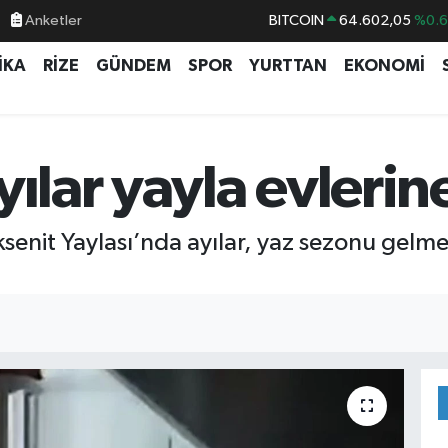
Anketler
BITCOIN
64.602,05
%0.
DOLAR
47,5986
%0.
İKA
RİZE
GÜNDEM
SPOR
YURTTAN
EKONOMİ
EURO
55,0700
%0
STERLİN
64,2438
%0.
GRAM ALTIN
6513.94
%0.
ılar yayla evlerin
BİST100
13.768
%4
 İksenit Yaylası’nda ayılar, yaz sezonu gelm