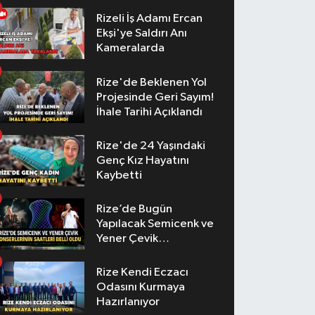
Rizeli İş Adamı Ercan
Ekşi'ye Saldırı Anı
Kameralarda
Rize'de Beklenen Yol
Projesinde Geri Sayım!
İhale Tarihi Açıklandı
Rize'de 24 Yaşındaki
Genç Kız Hayatını
Kaybetti
Rize’de Bugün
Yapılacak Semicenk ve
Yener Çevik
Konserlerinin Saatleri
Belli Oldu
Rize Kendi Eczacı
Odasını Kurmaya
Hazırlanıyor