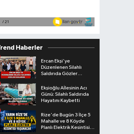
Trend Haberler
Ercan Ekşi'ye
Düzenlenen Silahlı
Saldırıda Gözler
Faillerde
Ekşioğlu Aİlesinin Acı
Günü: Silahlı Saldırıda
Hayatını Kaybetti
Rize'de Bugün 3 İlçe 5
Mahalle ve 8 Köyde
Planlı Elektrik Kesintisi
Yaşanacak