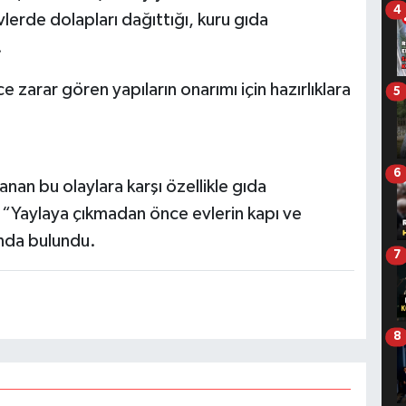
4
lerde dolapları dağıttığı, kuru gıda
.
e zarar gören yapıların onarımı için hazırlıklara
5
6
anan bu olaylara karşı özellikle gıda
, “Yaylaya çıkmadan önce evlerin kapı ve
ında bulundu.
7
8