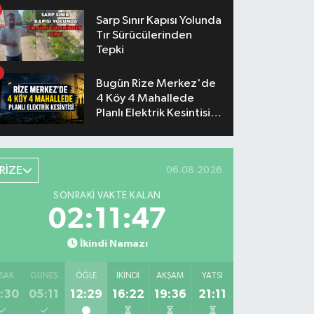
Sarp Sınır Kapısı Yolunda
Tır Sürücülerinden
Tepki
Bugün Rize Merkez'de
4 Köy 4 Mahallede
Planlı Elektrik Kesintisi
Yaşanacak
RİZE
06.08.2026
SONRAKI VAKTE KALAN
02:11:46
İkindi Namazı
SAK
GÜNEŞ
ÖĞLE
İKINDI
AKŞAM
YATSI
:30
05:11
12:29
16:22
19:36
21:11