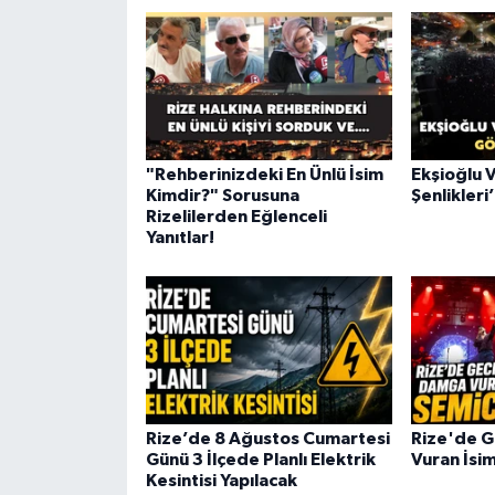
"Rehberinizdeki En Ünlü İsim
Ekşioğlu V
Kimdir?" Sorusuna
Şenlikleri
Rizelilerden Eğlenceli
Yanıtlar!
Rize’de 8 Ağustos Cumartesi
Rize'de 
Günü 3 İlçede Planlı Elektrik
Vuran İsi
Kesintisi Yapılacak