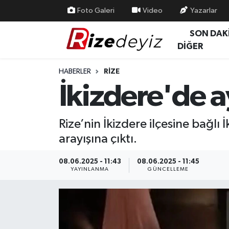
Foto Galeri
Video
Yazarlar
SON DAK
Spor
Rize Nöbetçi Eczaneler
DİĞER
Gündem
Rize Hava Durumu
HABERLER
RIZE
İkizdere'de ay
Yurttan Haberler
Rize Trafik Yoğunluk Haritası
Ekonomi
Süper Lig Puan Durumu ve Fikstür
Rize’nin İkizdere ilçesine bağlı
arayışına çıktı.
Teknoloji
Tüm Manşetler
08.06.2025 - 11:43
08.06.2025 - 11:45
Sağlık
Son Dakika Haberleri
YAYINLANMA
GÜNCELLEME
Haber Arşivi