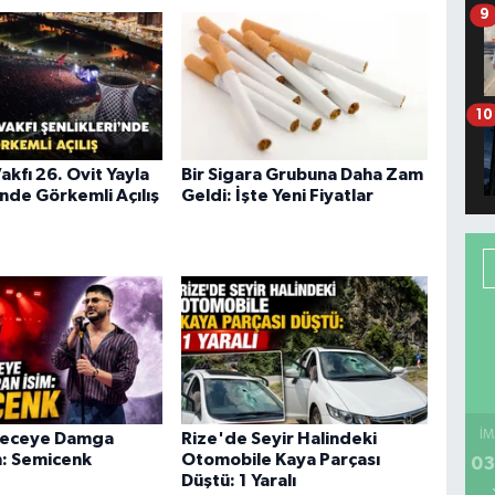
9
10
akfı 26. Ovit Yayla
Bir Sigara Grubuna Daha Zam
’nde Görkemli Açılış
Geldi: İşte Yeni Fiyatlar
İM
Geceye Damga
Rize'de Seyir Halindeki
m: Semicenk
Otomobile Kaya Parçası
03
Düştü: 1 Yaralı