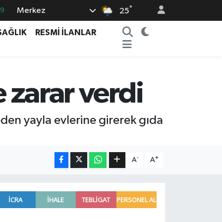
°
Merkez
69
25
06
SAĞLIK
RESMİ İLANLAR
.1
21
32
e zarar verdi
8
eden yayla evlerine girerek gıda
-
+
A
A