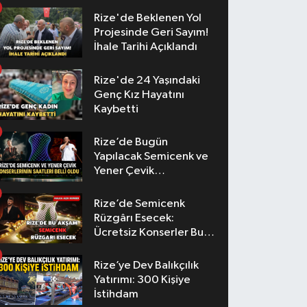
Rize'de Beklenen Yol
Projesinde Geri Sayım!
İhale Tarihi Açıklandı
Rize'de 24 Yaşındaki
Genç Kız Hayatını
Kaybetti
Rize’de Bugün
Yapılacak Semicenk ve
Yener Çevik
Konserlerinin Saatleri
Belli Oldu
Rize’de Semicenk
Rüzgârı Esecek:
Ücretsiz Konserler Bu
Akşam
Rize’ye Dev Balıkçılık
Yatırımı: 300 Kişiye
İstihdam