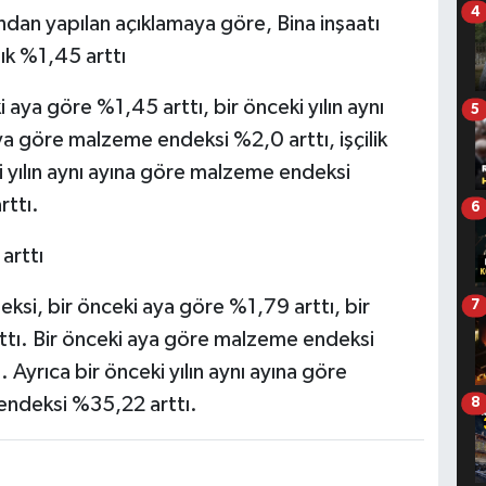
4
ından yapılan açıklamaya göre, Bina inşaatı
lık %1,45 arttı
i aya göre %1,45 arttı, bir önceki yılın aynı
5
ya göre malzeme endeksi %2,0 arttı, işçilik
i yılın aynı ayına göre malzeme endeksi
rttı.
6
 arttı
deksi, bir önceki aya göre %1,79 arttı, bir
7
rttı. Bir önceki aya göre malzeme endeksi
. Ayrıca bir önceki yılın aynı ayına göre
 endeksi %35,22 arttı.
8