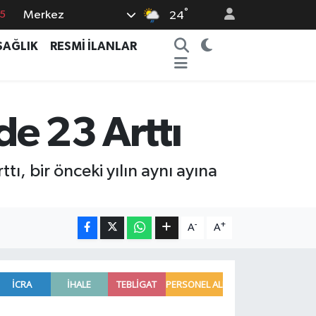
°
Merkez
15
24
8
SAĞLIK
RESMİ İLANLAR
2
8
0
de 23 Arttı
4
ı, bir önceki yılın aynı ayına
-
+
A
A