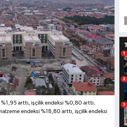
1
2
1,95 arttı, işçilik endeksi %0,80 arttı.
3
 malzeme endeksi %18,80 arttı, işçilik endeksi