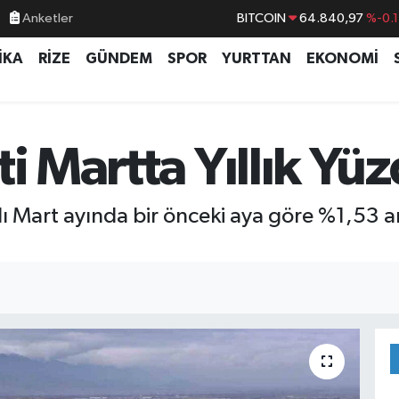
Anketler
BITCOIN
64.840,97
%-0.
DOLAR
47,7436
%0.1
İKA
RİZE
GÜNDEM
SPOR
YURTTAN
EKONOMİ
EURO
55,2510
%0.3
STERLİN
64,4811
%0.3
GRAM ALTIN
6660.55
%
i Martta Yıllık Yüz
BİST100
13.779
%-1
ı Mart ayında bir önceki aya göre %1,53 artt