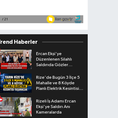
Trend Haberler
Ercan Ekşi'ye
Düzenlenen Silahlı
Saldırıda Gözler
Faillerde
Rize'de Bugün 3 İlçe 5
Mahalle ve 8 Köyde
Planlı Elektrik Kesintisi
Yaşanacak
Rizeli İş Adamı Ercan
Ekşi'ye Saldırı Anı
Kameralarda