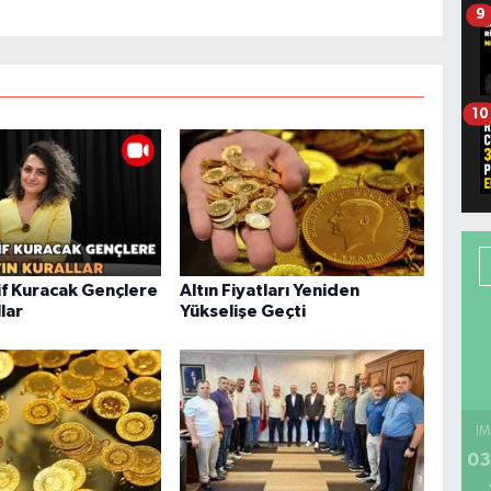
9
10
f Kuracak Gençlere
Altın Fiyatları Yeniden
llar
Yükselişe Geçti
İM
03