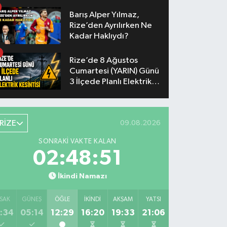
Barış Alper Yılmaz,
Rize’den Ayrılırken Ne
Kadar Haklıydı?
Rize’de 8 Ağustos
Cumartesi (YARIN) Günü
3 İlçede Planlı Elektrik
Kesintisi Yapılacak
RİZE
09.08.2026
SONRAKI VAKTE KALAN
02:48:50
İkindi Namazı
SAK
GÜNEŞ
ÖĞLE
İKINDI
AKŞAM
YATSI
:34
05:14
12:29
16:20
19:33
21:06