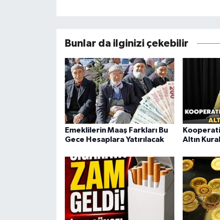
Bunlar da ilginizi çekebilir
Emeklilerin Maaş Farkları Bu
Kooperati
Gece Hesaplara Yatırılacak
Altın Kura