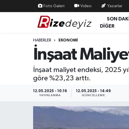
Foto Galeri
Video
Yazarlar
SON DAK
Spor
Rize Nöbetçi Eczaneler
DİĞER
Gündem
Rize Hava Durumu
HABERLER
EKONOMI
İnşaat Maliyet
Yurttan Haberler
Rize Trafik Yoğunluk Haritası
Ekonomi
Süper Lig Puan Durumu ve Fikstür
İnşaat maliyet endeksi, 2025 yıl
göre %23,23 arttı.
Teknoloji
Tüm Manşetler
12.05.2025 - 10:16
12.05.2025 - 14:49
Sağlık
Son Dakika Haberleri
YAYINLANMA
GÜNCELLEME
Haber Arşivi