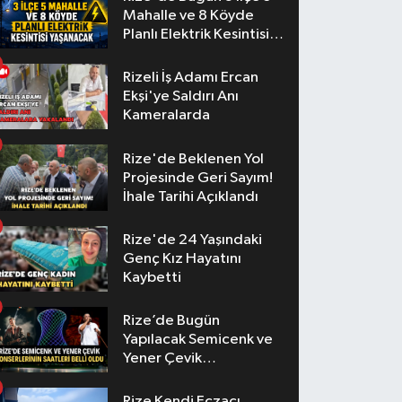
Mahalle ve 8 Köyde
Planlı Elektrik Kesintisi
Yaşanacak
Rizeli İş Adamı Ercan
Ekşi'ye Saldırı Anı
Kameralarda
Rize'de Beklenen Yol
Projesinde Geri Sayım!
İhale Tarihi Açıklandı
Rize'de 24 Yaşındaki
Genç Kız Hayatını
Kaybetti
Rize’de Bugün
Yapılacak Semicenk ve
Yener Çevik
Konserlerinin Saatleri
Belli Oldu
Rize Kendi Eczacı