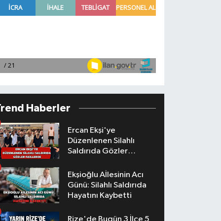
Trend Haberler
Ercan Ekşi'ye
Düzenlenen Silahlı
Saldırıda Gözler
Faillerde
Ekşioğlu Aİlesinin Acı
Günü: Silahlı Saldırıda
Hayatını Kaybetti
Rize'de Bugün 3 İlçe 5