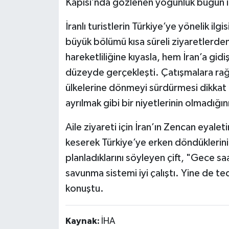
Kapısı’nda gözlenen yoğunluk bugün it
İranlı turistlerin Türkiye’ye yönelik ilg
büyük bölümü kısa süreli ziyaretlerde
hareketliliğine kıyasla, hem İran’a gidi
düzeyde gerçekleşti. Çatışmalara ra
ülkelerine dönmeyi sürdürmesi dikkat çe
ayrılmak gibi bir niyetlerinin olmadığın
Aile ziyareti için İran’ın Zencan eyalet
keserek Türkiye’ye erken döndüklerini 
planladıklarını söyleyen çift, "Gece 
savunma sistemi iyi çalıştı. Yine de t
konuştu.
Kaynak:
İHA