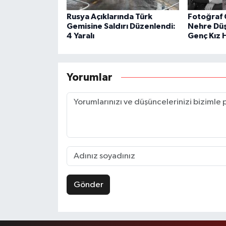
Rusya Açıklarında Türk
Fotoğraf 
Gemisine Saldırı Düzenlendi:
Nehre Düş
4 Yaralı
Genç Kız 
Yorumlar
Gönder