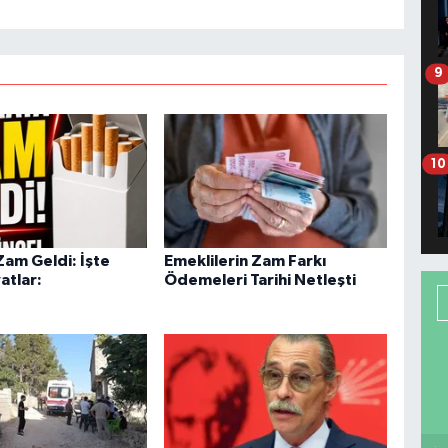
9
10
Zam Geldi: İşte
Emeklilerin Zam Farkı
atlar:
Ödemeleri Tarihi Netleşti