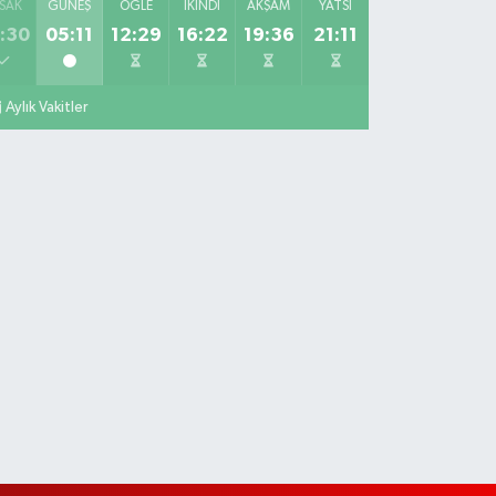
SAK
GÜNEŞ
ÖĞLE
İKINDI
AKŞAM
YATSI
:30
05:11
12:29
16:22
19:36
21:11
Aylık Vakitler