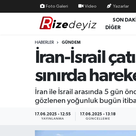
Foto Galeri
Video
Yazarlar
SON DAK
Spor
Rize Nöbetçi Eczaneler
DİĞER
Gündem
Rize Hava Durumu
HABERLER
GÜNDEM
İran-İsrail ç
Yurttan Haberler
Rize Trafik Yoğunluk Haritası
sınırda hareke
Ekonomi
Süper Lig Puan Durumu ve Fikstür
Teknoloji
Tüm Manşetler
İran ile İsrail arasında 5 gün
gözlenen yoğunluk bugün itibar
Sağlık
Son Dakika Haberleri
17.06.2025 - 12:55
17.06.2025 - 13:18
Haber Arşivi
YAYINLANMA
GÜNCELLEME