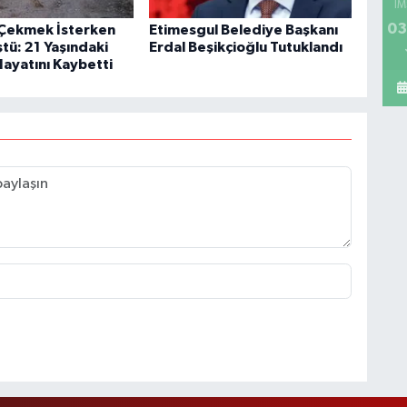
İM
03
Çekmek İsterken
Etimesgul Belediye Başkanı
tü: 21 Yaşındaki
Erdal Beşikçioğlu Tutuklandı
Hayatını Kaybetti