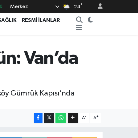
°
Merkez
6
24
5
SAĞLIK
RESMİ İLANLAR
8
2
9
gün: Van’da
0
pıköy Gümrük Kapısı’nda
-
+
A
A