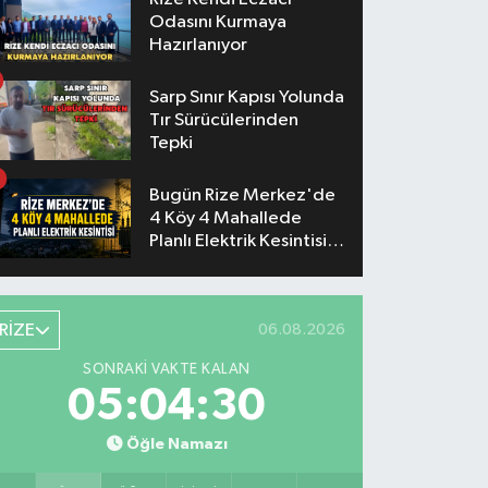
Odasını Kurmaya
Hazırlanıyor
Sarp Sınır Kapısı Yolunda
Tır Sürücülerinden
Tepki
Bugün Rize Merkez'de
4 Köy 4 Mahallede
Planlı Elektrik Kesintisi
Yaşanacak
RİZE
06.08.2026
SONRAKI VAKTE KALAN
05:04:29
Öğle Namazı