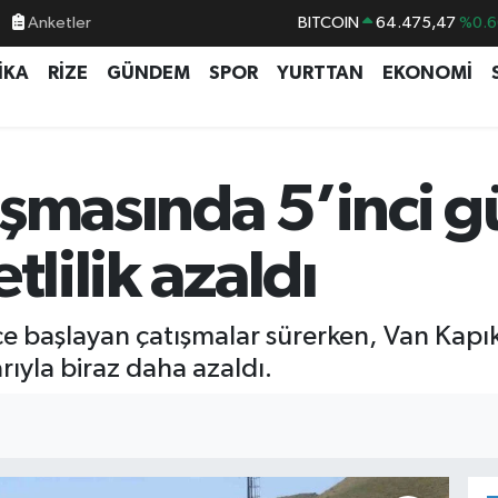
Anketler
BITCOIN
64.475,47
%0.6
DOLAR
47,5971
%0.0
İKA
RİZE
GÜNDEM
SPOR
YURTTAN
EKONOMİ
EURO
55,1336
%0.1
STERLİN
64,2534
%0.2
GRAM ALTIN
6518.23
%0.3
atışmasında 5’inci 
BİST100
13.703
%
tlilik azaldı
 önce başlayan çatışmalar sürerken, Van Ka
ıyla biraz daha azaldı.