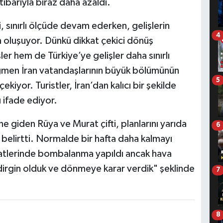
ibarıyla biraz daha azaldı.
isi, sınırlı ölçüde devam ederken, gelişlerin
4
n oluşuyor. Dünkü dikkat çekici dönüş
şler hem de Türkiye’ye gelişler daha sınırlı
ğmen İran vatandaşlarının büyük bölümünün
5
kiyor. Turistler, İran’dan kalıcı bir şekilde
ı ifade ediyor.
ine giden Rüya ve Murat çifti, planlarını yarıda
6
belirtti. Normalde bir hafta daha kalmayı
saatlerinde bombalanma yapıldı ancak hava
edirgin olduk ve dönmeye karar verdik" şeklinde
7
8