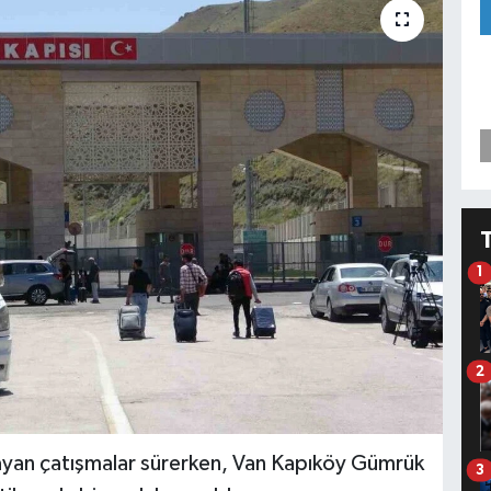
1
2
şlayan çatışmalar sürerken, Van Kapıköy Gümrük
3