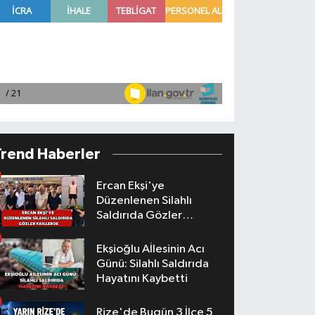
Trend Haberler
Ercan Ekşi'ye
Düzenlenen Silahlı
Saldırıda Gözler
Faillerde
Ekşioğlu Aİlesinin Acı
Günü: Silahlı Saldırıda
Hayatını Kaybetti
Rize'de Bugün 3 İlçe 5