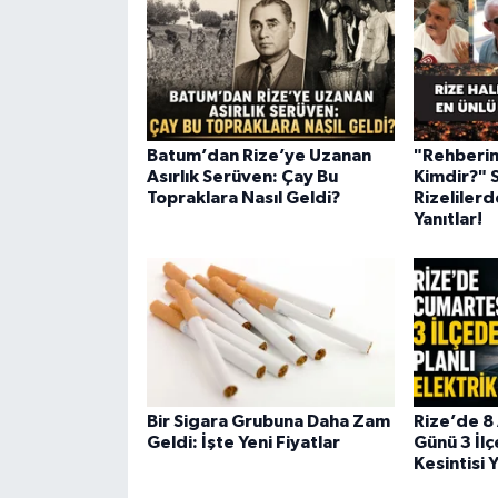
Batum’dan Rize’ye Uzanan
"Rehberin
Asırlık Serüven: Çay Bu
Kimdir?" 
Topraklara Nasıl Geldi?
Rizelilerd
Yanıtlar!
Bir Sigara Grubuna Daha Zam
Rize’de 8
Geldi: İşte Yeni Fiyatlar
Günü 3 İlç
Kesintisi 