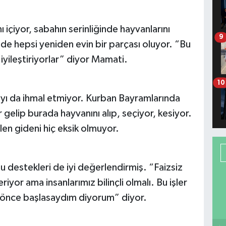
ı içiyor, sabahın serinliğinde hayvanlarını
9
e hepsi yeniden evin bir parçası oluyor. “Bu
yileştiriyorlar” diyor Mamati.
10
yı da ihmal etmiyor. Kurban Bayramlarında
gelip burada hayvanını alıp, seçiyor, kesiyor.
en gideni hiç eksik olmuyor.
 destekleri de iyi değerlendirmiş. “Faizsiz
iyor ama insanlarımız bilinçli olmalı. Bu işler
a önce başlasaydım diyorum” diyor.