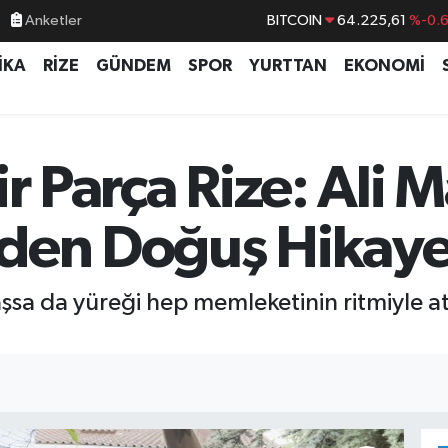
BITCOIN
64.225,61
%-0.
Anketler
DOLAR
47,7143
%0.
İKA
RİZE
GÜNDEM
SPOR
YURTTAN
EKONOMİ
EURO
55,0317
%-0.
STERLİN
64,2463
%0.
GRAM ALTIN
6510.40
%0.4
ir Parça Rize: Ali 
BİST100
13.799
%7
den Doğuş Hikaye
şsa da yüreği hep memleketinin ritmiyle a