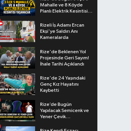
Mahalle ve 8 Köyde
Planlı Elektrik Kesintisi
Yaşanacak
Rizeli İş Adamı Ercan
Ekşi'ye Saldırı Anı
Kameralarda
Rize'de Beklenen Yol
Projesinde Geri Sayım!
İhale Tarihi Açıklandı
Rize'de 24 Yaşındaki
Genç Kız Hayatını
Kaybetti
Rize’de Bugün
Yapılacak Semicenk ve
Yener Çevik
Konserlerinin Saatleri
Belli Oldu
Rize Kendi Eczacı