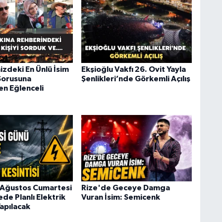
izdeki En Ünlü İsim
Ekşioğlu Vakfı 26. Ovit Yayla
Sorusuna
Şenlikleri’nde Görkemli Açılış
en Eğlenceli
 Ağustos Cumartesi
Rize'de Geceye Damga
ede Planlı Elektrik
Vuran İsim: Semicenk
Yapılacak