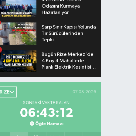
Odasını Kurmaya
Hazırlanıyor
Sarp Sınır Kapısı Yolunda
Tır Sürücülerinden
Tepki
Bugün Rize Merkez'de
4 Köy 4 Mahallede
Planlı Elektrik Kesintisi
Yaşanacak
RİZE
07.08.2026
SONRAKI VAKTE KALAN
06:43:11
Öğle Namazı