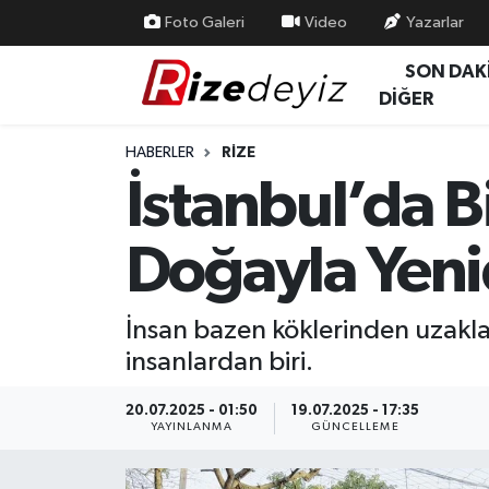
Foto Galeri
Video
Yazarlar
SON DAK
Spor
Rize Nöbetçi Eczaneler
DİĞER
Gündem
Rize Hava Durumu
HABERLER
RIZE
İstanbul’da B
Yurttan Haberler
Rize Trafik Yoğunluk Haritası
Doğayla Yeni
Ekonomi
Süper Lig Puan Durumu ve Fikstür
Teknoloji
Tüm Manşetler
İnsan bazen köklerinden uzakla
insanlardan biri.
Sağlık
Son Dakika Haberleri
20.07.2025 - 01:50
19.07.2025 - 17:35
Haber Arşivi
YAYINLANMA
GÜNCELLEME