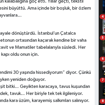
n kalabalığına göç etti. Yıllar geçti, tekstil
ilesini büyüttü. Ama içinde bir boşluk, bir özlem
hayvanlara…
4
hayale dönüştürdü. İstanbul’un Çatalca
5
. Betonun ortasından kaçarak kendine bir vaha
avit ve Mamatiler tabelalarıyla süsledi. Her
 kapı oldu onun için.
6
ndimi 30 yaşında hissediyorum” diyor. Çünkü
deyken yeniden doğuyor.
7
eşit bitki… Geyikten karacaya, tavus kuşundan
rdek, tavuk… Her biriyle tek tek ilgileniyor.
ında kara üzüm, karayemiş salkımları salınıyor.
8