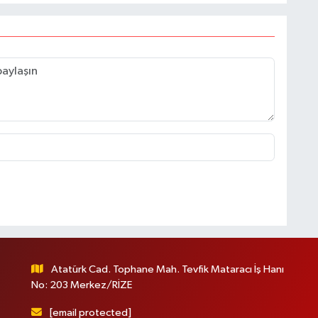
Atatürk Cad. Tophane Mah. Tevfik Mataracı İş Hanı
No: 203 Merkez/RİZE
[email protected]