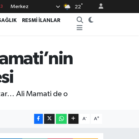
63
°
Merkez
22
16
SAĞLIK
RESMİ İLANLAR
02
07
5
Mamati’nin
0
si
tar… Ali Mamati de o
-
+
A
A