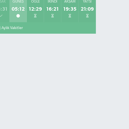
SAK
GÜNEŞ
ÖĞLE
İKINDI
AKŞAM
YATSI
:31
05:12
12:29
16:21
19:35
21:09
Aylık Vakitler