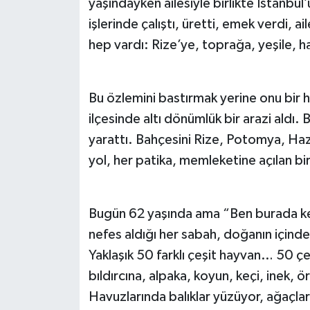
yaşındayken ailesiyle birlikte İstanbul’u
işlerinde çalıştı, üretti, emek verdi, a
hep vardı: Rize’ye, toprağa, yeşile, 
Bu özlemini bastırmak yerine onu bir 
ilçesinde altı dönümlük bir arazi aldı
yarattı. Bahçesini Rize, Potomya, Haz
yol, her patika, memleketine açılan bir
Bugün 62 yaşında ama “Ben burada ke
nefes aldığı her sabah, doğanın için
Yaklaşık 50 farklı çeşit hayvan… 50 ç
bıldırcına, alpaka, koyun, keçi, inek, ö
Havuzlarında balıklar yüzüyor, ağaçlar