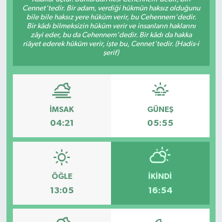
Cennet'tedir. Bir adam, verdiği hükmün haksız olduğunu
bile bile haksız yere hüküm verir, bu Cehennem'dedir.
Bir kâdı bilmeksizin hüküm verir ve insanların haklarını
zâyi eder, bu da Cehennem'dedir. Bir kâdı da hakka
riâyet ederek hüküm verir, işte bu, Cennet'tedir. (Hadis-i
şerif)
İMSAK
GÜNEŞ
04:21
05:55
ÖĞLE
İKINDI
13:05
16:54