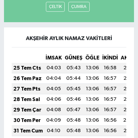
ÇELTİK
ÇUMRA
AKŞEHİR AYLIK NAMAZ VAKITLERI
İMSAK
GÜNEŞ
ÖĞLE
İKINDI
AKŞA
25 Tem Cts
04:03
05:43
13:06
16:58
20:18
26 Tem Paz
04:04
05:44
13:06
16:57
20:18
27 Tem Pts
04:05
05:45
13:06
16:57
20:17
28 Tem Sal
04:06
05:46
13:06
16:57
20:16
29 Tem Çar
04:08
05:47
13:06
16:57
20:15
30 Tem Per
04:09
05:48
13:06
16:56
20:14
31 Tem Cum
04:10
05:48
13:06
16:56
20:13