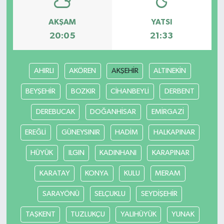
AKŞAM
YATSI
20:05
21:33
AHIRLI
AKÖREN
AKŞEHİR
ALTINEKİN
BEYŞEHİR
BOZKIR
CİHANBEYLİ
DERBENT
DEREBUCAK
DOĞANHİSAR
EMİRGAZİ
EREĞLİ
GÜNEYSINIR
HADİM
HALKAPINAR
HÜYÜK
ILGIN
KADINHANI
KARAPINAR
KARATAY
KONYA
KULU
MERAM
SARAYÖNÜ
SELÇUKLU
SEYDİŞEHİR
TAŞKENT
TUZLUKÇU
YALIHÜYÜK
YUNAK