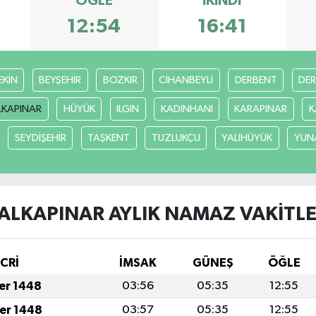
ÖĞLE
İKINDI
12:54
16:41
EKİN
BEYŞEHİR
BOZKIR
CİHANBEYLİ
DERBENT
DE
LKAPINAR
HÜYÜK
ILGIN
KADINHANI
KARAPINAR
K
SEYDİŞEHİR
TAŞKENT
TUZLUKÇU
YALIHÜYÜK
YUN
ALKAPINAR AYLIK NAMAZ VAKITLE
İCRİ
İMSAK
GÜNEŞ
ÖĞLE
fer 1448
03:56
05:35
12:55
fer 1448
03:57
05:35
12:55