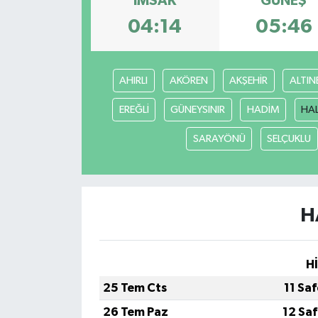
İMSAK
GÜNEŞ
04:14
05:46
AHIRLI
AKÖREN
AKŞEHİR
ALTIN
EREĞLİ
GÜNEYSINIR
HADİM
HA
SARAYÖNÜ
SELÇUKLU
H
H
25 Tem Cts
11 Sa
26 Tem Paz
12 Sa