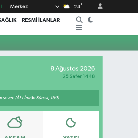
°
Merkez
11
24
8
SAĞLIK
RESMİ İLANLAR
2
8
3
4
8 Ağustos 2026
25 Safer 1448
 sever. (Âl-i İmrân Sûresi, 159)