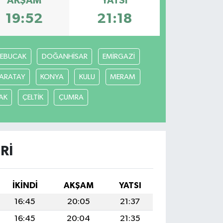
AKŞAM
YATSI
19:52
21:18
REBUCAK
DOĞANHİSAR
EMİRGAZİ
ARATAY
KONYA
KULU
MERAM
AK
ÇELTİK
ÇUMRA
RI
İKINDI
AKŞAM
YATSI
16:45
20:05
21:37
16:45
20:04
21:35