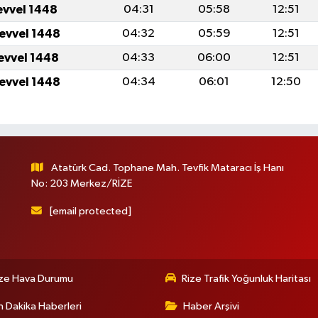
evvel 1448
04:31
05:58
12:51
levvel 1448
04:32
05:59
12:51
levvel 1448
04:33
06:00
12:51
levvel 1448
04:34
06:01
12:50
Atatürk Cad. Tophane Mah. Tevfik Mataracı İş Hanı
No: 203 Merkez/RİZE
[email protected]
ize Hava Durumu
Rize Trafik Yoğunluk Haritası
 Dakika Haberleri
Haber Arşivi