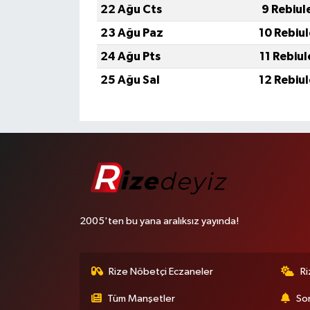
22 Ağu Cts
9 Rebiul
23 Ağu Paz
10 Rebiu
24 Ağu Pts
11 Rebiu
25 Ağu Sal
12 Rebiu
2005'ten bu yana aralıksız yayında!
Rize Nöbetçi Eczaneler
R
Tüm Manşetler
Son