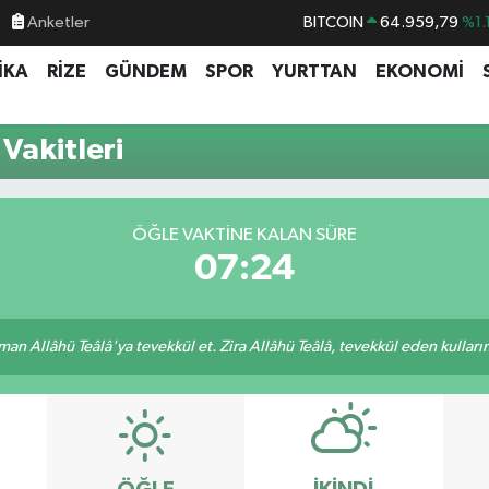
Anketler
BITCOIN
64.959,79
%1.
DOLAR
47,7436
%0.1
İKA
RİZE
GÜNDEM
SPOR
YURTTAN
EKONOMİ
EURO
55,2510
%0.3
STERLİN
64,4811
%0.3
Vakitleri
GRAM ALTIN
6660.55
%0.0
BİST100
13.779
%-1
ÖĞLE VAKTINE KALAN SÜRE
07:24
an Allâhü Teâlâ'ya tevekkül et. Zira Allâhü Teâlâ, tevekkül eden kullarını