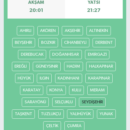
AKŞAM
YATSI
20:01
21:27
AHIRLI
AKÖREN
AKŞEHİR
ALTINEKİN
BEYŞEHİR
BOZKIR
CİHANBEYLİ
DERBENT
DEREBUCAK
DOĞANHİSAR
EMİRGAZİ
EREĞLİ
GÜNEYSINIR
HADİM
HALKAPINAR
HÜYÜK
ILGIN
KADINHANI
KARAPINAR
KARATAY
KONYA
KULU
MERAM
SARAYÖNÜ
SELÇUKLU
SEYDİŞEHİR
TAŞKENT
TUZLUKÇU
YALIHÜYÜK
YUNAK
ÇELTİK
ÇUMRA