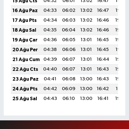
15 Ağu Cts
04:32
06:01
13:02
16:47
19:53
16 Ağu Paz
04:33
06:02
13:02
16:47
19:52
17 Ağu Pts
04:34
06:03
13:02
16:46
19:50
18 Ağu Sal
04:35
06:04
13:02
16:46
19:49
19 Ağu Çar
04:36
06:05
13:01
16:45
19:48
20 Ağu Per
04:38
06:06
13:01
16:45
19:47
21 Ağu Cum
04:39
06:07
13:01
16:44
19:45
22 Ağu Cts
04:40
06:07
13:01
16:43
19:44
23 Ağu Paz
04:41
06:08
13:00
16:43
19:43
24 Ağu Pts
04:42
06:09
13:00
16:42
19:41
25 Ağu Sal
04:43
06:10
13:00
16:41
19:40