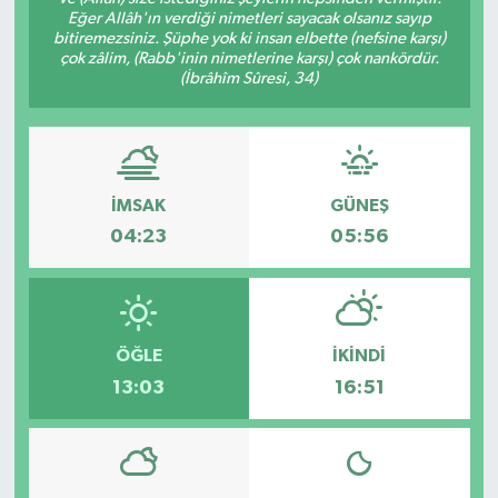
Eğer Allâh'ın verdiği nimetleri sayacak olsanız sayıp
bitiremezsiniz. Şüphe yok ki insan elbette (nefsine karşı)
çok zâlim, (Rabb'inin nimetlerine karşı) çok nankördür.
(İbrâhîm Sûresi, 34)
İMSAK
GÜNEŞ
04:23
05:56
ÖĞLE
İKINDI
13:03
16:51