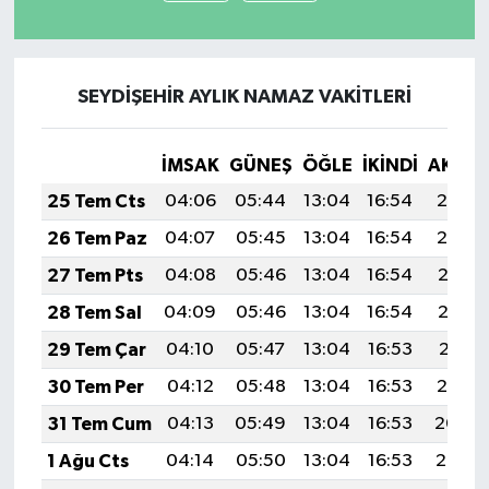
SEYDİŞEHİR AYLIK NAMAZ VAKITLERI
İMSAK
GÜNEŞ
ÖĞLE
İKINDI
AKŞA
25 Tem Cts
04:06
05:44
13:04
16:54
20:14
26 Tem Paz
04:07
05:45
13:04
16:54
20:14
27 Tem Pts
04:08
05:46
13:04
16:54
20:13
28 Tem Sal
04:09
05:46
13:04
16:54
20:12
29 Tem Çar
04:10
05:47
13:04
16:53
20:11
30 Tem Per
04:12
05:48
13:04
16:53
20:10
31 Tem Cum
04:13
05:49
13:04
16:53
20:09
1 Ağu Cts
04:14
05:50
13:04
16:53
20:08