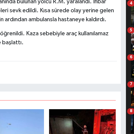
yanında bulunan yolcu R.M. yaralandı. İhbar
4
pleri sevk edildi. Kısa sürede olay yerine gelen
enin ardından ambulansla hastaneye kaldırdı.
5
ğrenildi. Kaza sebebiyle araç kullanılamaz
e başlattı.
6
7
8