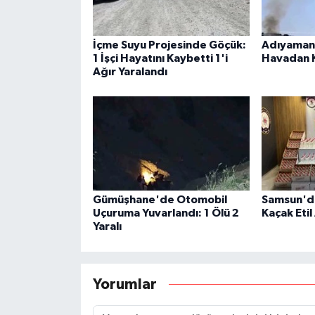
İçme Suyu Projesinde Göçük:
Adıyaman'
1 İşçi Hayatını Kaybetti 1'i
Havadan 
Ağır Yaralandı
Gümüşhane'de Otomobil
Samsun'da
Uçuruma Yuvarlandı: 1 Ölü 2
Kaçak Etil 
Yaralı
Yorumlar