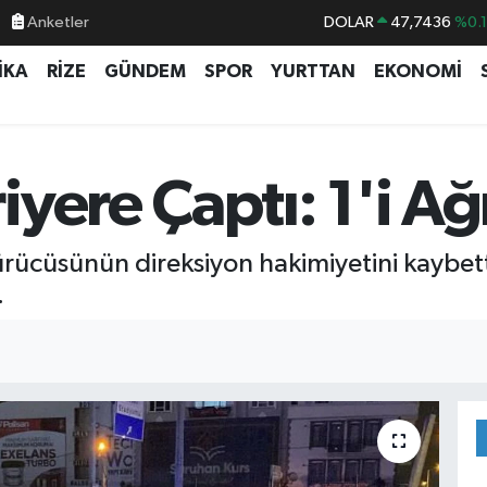
Anketler
DOLAR
47,7436
%0.
EURO
55,2510
%0.
İKA
RİZE
GÜNDEM
SPOR
YURTTAN
EKONOMİ
STERLİN
64,4811
%0.
GRAM ALTIN
6660.55
%0.
BİST100
13.779
%-
ere Çaptı: 1'i Ağı
BITCOIN
64.944,08
%-0.
ürücüsünün direksiyon hakimiyetini kaybett
.