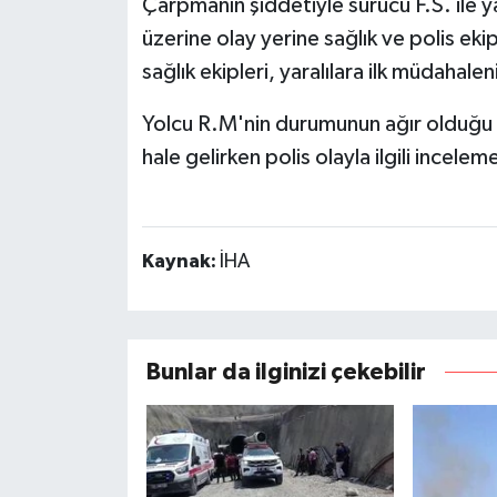
Çarpmanın şiddetiyle sürücü F.S. ile 
üzerine olay yerine sağlık ve polis eki
sağlık ekipleri, yaralılara ilk müdahal
Yolcu R.M'nin durumunun ağır olduğu ö
hale gelirken polis olayla ilgili incelem
Kaynak:
İHA
Bunlar da ilginizi çekebilir