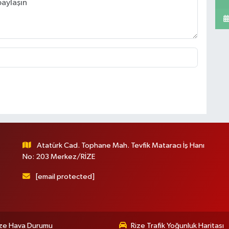
Atatürk Cad. Tophane Mah. Tevfik Mataracı İş Hanı
No: 203 Merkez/RİZE
[email protected]
ize Hava Durumu
Rize Trafik Yoğunluk Haritası