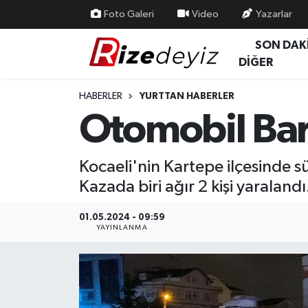
Foto Galeri
Video
Yazarlar
SON DAK
Spor
Rize Nöbetçi Eczaneler
DİĞER
Gündem
Rize Hava Durumu
HABERLER
YURTTAN HABERLER
Otomobil Bariy
Yurttan Haberler
Rize Trafik Yoğunluk Haritası
Ekonomi
Süper Lig Puan Durumu ve Fikstür
Kocaeli'nin Kartepe ilçesinde s
Kazada biri ağır 2 kişi yaralandı
Teknoloji
Tüm Manşetler
01.05.2024 - 09:59
Sağlık
Son Dakika Haberleri
YAYINLANMA
Haber Arşivi