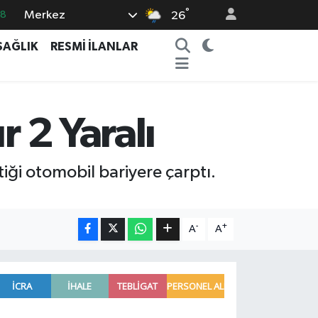
°
Merkez
18
26
32
SAĞLIK
RESMİ İLANLAR
38
03
14
r 2 Yaralı
18
iği otomobil bariyere çarptı.
-
+
A
A