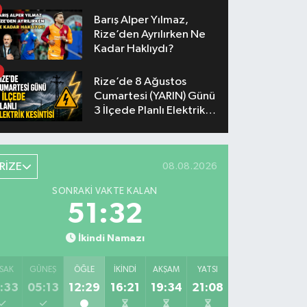
Yaşanacak
Barış Alper Yılmaz,
Rize’den Ayrılırken Ne
Kadar Haklıydı?
Rize’de 8 Ağustos
Cumartesi (YARIN) Günü
3 İlçede Planlı Elektrik
Kesintisi Yapılacak
RİZE
08.08.2026
SONRAKI VAKTE KALAN
51:31
İkindi Namazı
SAK
GÜNEŞ
ÖĞLE
İKINDI
AKŞAM
YATSI
:33
05:13
12:29
16:21
19:34
21:08