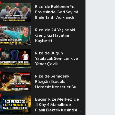
Rize'de Beklenen Yol
Projesinde Geri Sayım!
İhale Tarihi Açıklandı
Rize'de 24 Yaşındaki
Genç Kız Hayatını
Kaybetti
Rize’de Bugün
Yapılacak Semicenk ve
Yener Çevik
Konserlerinin Saatleri
Belli Oldu
Rize’de Semicenk
Rüzgârı Esecek:
Ücretsiz Konserler Bu
Akşam
Bugün Rize Merkez'de
4 Köy 4 Mahallede
Planlı Elektrik Kesintisi