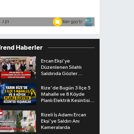
Trend Haberler
Ercan Ekşi'ye
Düzenlenen Silahlı
Saldırıda Gözler
Faillerde
Rize'de Bugün 3 İlçe 5
Mahalle ve 8 Köyde
Planlı Elektrik Kesintisi
Yaşanacak
Rizeli İş Adamı Ercan
Ekşi'ye Saldırı Anı
Kameralarda