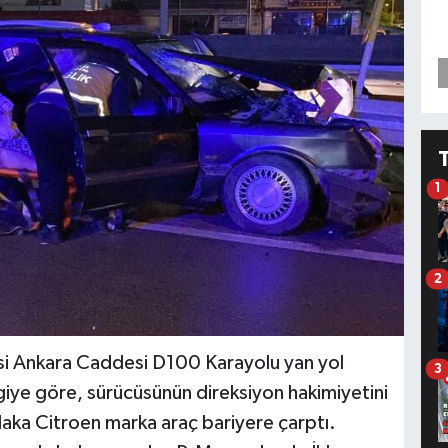
1
2
esi Ankara Caddesi D100 Karayolu yan yol
3
giye göre, sürücüsünün direksiyon hakimiyetini
ka Citroen marka araç bariyere çarptı.