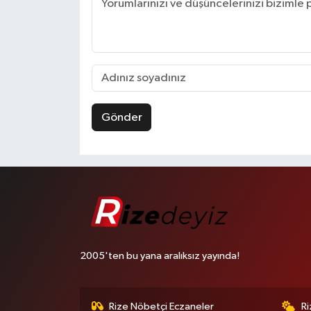
Gönder
2005'ten bu yana aralıksız yayında!
Rize Nöbetçi Eczaneler
R