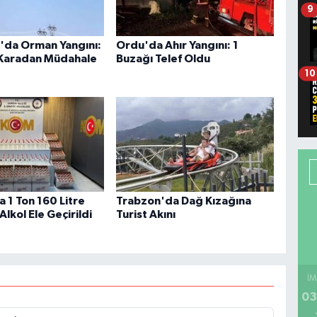
9
da Orman Yangını:
Ordu'da Ahır Yangını: 1
Karadan Müdahale
Buzağı Telef Oldu
10
 1 Ton 160 Litre
Trabzon'da Dağ Kızağına
Alkol Ele Geçirildi
Turist Akını
İM
03