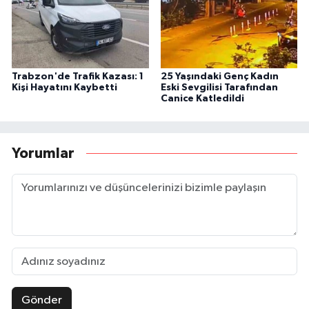
Trabzon'de Trafik Kazası: 1
25 Yaşındaki Genç Kadın
Kişi Hayatını Kaybetti
Eski Sevgilisi Tarafından
Canice Katledildi
Yorumlar
Gönder