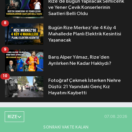
Rize’de Bugün Yapılacak Semicenk
ve Yener Çevik Konserlerinin
Saatleri Belli Oldu
8
Bugün Rize Merkez'de 4 Köy 4
Mahallede Planlı Elektrik Kesintisi
Yaşanacak
9
Barış Alper Yılmaz, Rize’den
Ayrılırken Ne Kadar Haklıydı?
10
Fotoğraf Çekmek İsterken Nehre
Düştü: 21 Yaşındaki Genç Kız
Hayatını Kaybetti
RİZE
07.08.2026
SONRAKI VAKTE KALAN