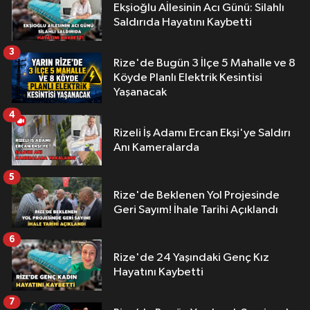
Ekşioğlu Aİlesinin Acı Günü: Silahlı
Saldırıda Hayatını Kaybetti
3
Rize'de Bugün 3 İlçe 5 Mahalle ve 8
Köyde Planlı Elektrik Kesintisi
Yaşanacak
4
Rizeli İş Adamı Ercan Ekşi'ye Saldırı
Anı Kameralarda
5
Rize'de Beklenen Yol Projesinde
Geri Sayım! İhale Tarihi Açıklandı
6
Rize'de 24 Yaşındaki Genç Kız
Hayatını Kaybetti
7