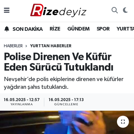
Spor
Rize Nöbetçi Eczaneler
RİZE
GÜNDEM
SPOR
YURTT
SON DAKİKA
Gündem
Rize Hava Durumu
HABERLER
YURTTAN HABERLER
Yurttan Haberler
Rize Trafik Yoğunluk Haritası
Polise Direnen Ve Küfür
Eden Sürücü Tutuklandı
Ekonomi
Süper Lig Puan Durumu ve Fikstür
Nevşehir’de polis ekiplerine direnen ve küfürler
Teknoloji
Tüm Manşetler
yağdıran şahıs tutuklandı.
Sağlık
Son Dakika Haberleri
16.05.2025 - 12:57
16.05.2025 - 17:13
YAYINLANMA
GÜNCELLEME
Haber Arşivi