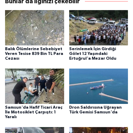
Bunlar da ilginizi çekebilir
Balık Ölümlerine Sebebiyet
Serinlemek İçin Girdiği
Veren Tesise 839 Bin TL Para
Gölet 12 Yaşındaki
Cezası
Ertuğrul'a Mezar Oldu
Samsun'da Hafif Ticari Araç
Dron Saldırısına Uğrayan
İle Motosiklet Çarpıştı: 1
Türk Gemisi Samsun'da
Yaralı