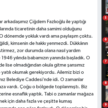
5
 arkadaşımız Çiğdem Fazlıoğlu ile yaptığı
larında ticaretinin daha samimi olduğunu
: “O dönemde yokluk vardı ama paylaşım çoktu.
6
değildi, kimsenin de hakkı yenmezdi. Dükkânın
ştirmez, zor durumda olana nasıl yardım
 1946 yılında babamızın yanında başladık. O
7
e lise olmadığından okula gitme şansımız
yatılı okumak gerekiyordu. Ailemiz bizi o
ız Belediye Caddesi’nde idi. O zamanlar
8
za vardı. Çoğu o bölgede toplanmıştı. Biz
rine esnaflık yaptık. Tabi o zamanlar mağaza
ek için daha fazla ve çeşitte kumaş
9