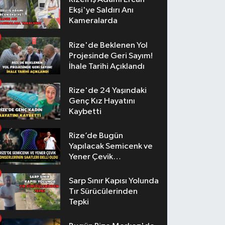
Ekşi'ye Saldırı Anı
Kameralarda
Rize'de Beklenen Yol
Projesinde Geri Sayım!
İhale Tarihi Açıklandı
Rize'de 24 Yaşındaki
Genç Kız Hayatını
Kaybetti
Rize’de Bugün
Yapılacak Semicenk ve
Yener Çevik
Konserlerinin Saatleri
Belli Oldu
Sarp Sınır Kapısı Yolunda
Tır Sürücülerinden
Tepki