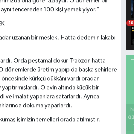
arımızda ona göre fazlaydı. O dönemler bir
 aynı tencereden 100 kişi yemek yiyor.”
EK
10
adar uzanan bir meslek. Hatta dedemin lakabı
 vardı. Orda peştamal dokur Trabzon hatta
. O dönemlerde üretim yapıp da başka şehirlere
 öncesinde kürkçü dükkânı vardı oradan
 yaptırmışlardı. O evin altında küçük bir
i ve imalat yapanlara satarlardı. Ayrıca
zgahlarında dokuma yaparlardı.
İM
03
umaş işimizin temelleri orada atılmıştır.