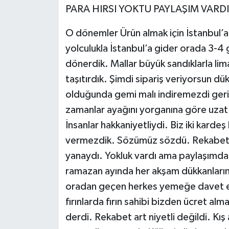
PARA HIRSI YOKTU PAYLAŞIM VARDI
O dönemler Ürün almak için İstanbul’a
yolculukla İstanbul’a gider orada 3-4 
dönerdik. Mallar büyük sandıklarla li
taşıtırdık. Şimdi sipariş veriyorsun dü
olduğunda gemi malı indiremezdi geri 
zamanlar ayağını yorganına göre uzat 
İnsanlar hakkaniyetliydi. Biz iki kardeş 
vermezdik. Sözümüz sözdü. Rekabet 
yanaydı. Yokluk vardı ama paylaşımda 
ramazan ayında her akşam dükkanları
oradan geçen herkes yemeğe davet edil
fırınlarda fırın sahibi bizden ücret a
derdi. Rekabet art niyetli değildi. Kış