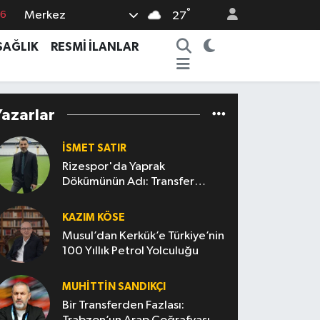
°
Merkez
17
27
01
SAĞLIK
RESMİ İLANLAR
02
44
Yazarlar
4
76
İSMET SATIR
Rizespor'da Yaprak
Dökümünün Adı: Transfer
Politikası
KAZIM KÖSE
Musul’dan Kerkük’e Türkiye’nin
100 Yıllık Petrol Yolculuğu
MUHITTIN SANDIKÇI
Bir Transferden Fazlası: