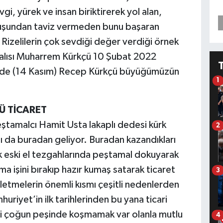
gi, yürek ve insan biriktirerek yol alan,
şundan taviz vermeden bunu başaran
izelilerin çok sevdiği değer verdiği örnek
dalısı Muharrem Kürkçü 10 Şubat 2022
ün de (14 Kasım) Recep Kürkçü büyüğümüzün
1
Ü TİCARET
tamalcı Hamit Usta lakaplı dedesi kürk
2
ı da buradan geliyor. Buradan kazandıkları
rak eski el tezgahlarında peştamal dokuyarak
 işini bırakıp hazır kumaş satarak ticaret
3
letmelerin önemli kısmı çeşitli nedenlerden
riyet’in ilk tarihlerinden bu yana ticari
eni çoğun peşinde koşmamak var olanla mutlu
4