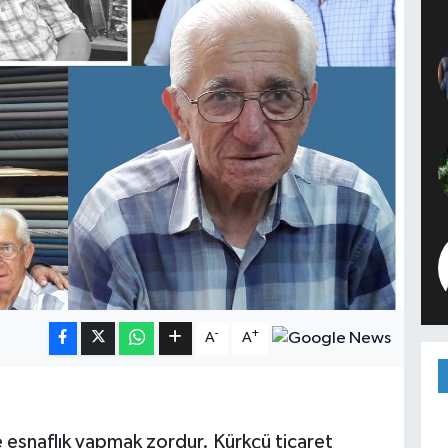
-
+
A
A
re esnaflık yapmak zordur. Kürkçü ticaret