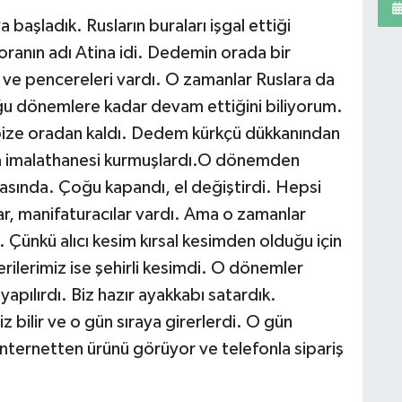
a başladık. Rusların buraları işgal ettiği
ranın adı Atina idi. Dedemin orada bir
ı ve pencereleri vardı. O zamanlar Ruslara da
ğu dönemlere kadar devam ettiğini biliyorum.
bize oradan kaldı. Dedem kürkçü dükkanından
ma imalathanesi kurmuşlardı.O dönemden
sında. Çoğu kapandı, el değiştirdi. Hepsi
ar, manifaturacılar vardı. Ama o zamanlar
 Çünkü alıcı kesim kırsal kesimden olduğu için
erilerimiz ise şehirli kesimdi. O dönemler
yapılırdı. Biz hazır ayakkabı satardık.
 bilir ve o gün sıraya girerlerdi. O gün
internetten ürünü görüyor ve telefonla sipariş