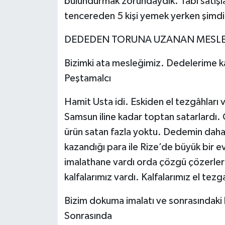
bulundurmak zorundaydık. Tabi satışl
tencereden 5 kişi yemek yerken şimdi
DEDEDEN TORUNA UZANAN MESL
Bizimki ata mesleğimiz. Dedelerime k
Peştamalcı
Hamit Usta idi. Eskiden el tezgâhları
Samsun iline kadar toptan satarlardı
ürün satan fazla yoktu. Dedemin daha
kazandığı para ile Rize’de büyük bir ev
imalathane vardı orda çözgü çözerlerd
kalfalarımız vardı. Kalfalarımız el te
Bizim dokuma imalatı ve sonrasındaki k
Sonrasında