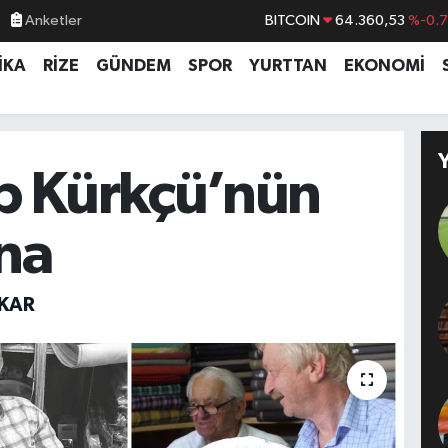
Anketler
DOLAR
47,7069
%0.
EURO
55,0265
%0.
İKA
RİZE
GÜNDEM
SPOR
YURTTAN
EKONOMİ
STERLİN
64,1897
%0.
GRAM ALTIN
6574.81
%1.
BİST100
13.887
%6
p Kürkçü’nün
BITCOIN
64.360,53
%-0.
na
 KAR