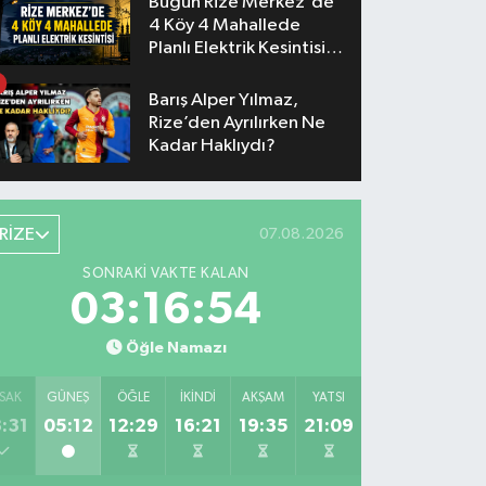
Bugün Rize Merkez'de
4 Köy 4 Mahallede
Planlı Elektrik Kesintisi
Yaşanacak
Barış Alper Yılmaz,
Rize’den Ayrılırken Ne
Kadar Haklıydı?
RİZE
07.08.2026
SONRAKI VAKTE KALAN
03:16:53
Öğle Namazı
SAK
GÜNEŞ
ÖĞLE
İKINDI
AKŞAM
YATSI
:31
05:12
12:29
16:21
19:35
21:09