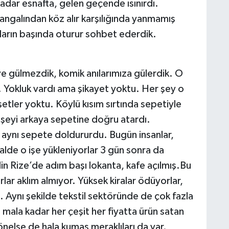
adar esnafta, gelen geçende ısınırdı.
ngalından köz alır karşılığında yanmamış
ların başında oturur sohbet ederdik.
 gülmezdik, komik anılarımıza gülerdik. O
 Yokluk vardı ama şikayet yoktu. Her şey o
etler yoktu. Köylü kısım sırtında sepetiyle
r şeyi arkaya sepetine doğru atardı.
 aynı sepete doldururdu. Bugün insanlar,
lde o işe yükleniyorlar 3 gün sonra da
din Rize’de adım başı lokanta, kafe açılmış.Bu
orlar aklım almıyor. Yüksek kiralar ödüyorlar,
. Aynı şekilde tekstil sektöründe de çok fazla
 mala kadar her çeşit her fiyatta ürün satan
önelse de hala kumaş meraklıları da var.