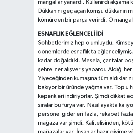
mangallar yanardı. Küllenirdi akşama k
Dükkanını geç açan komşu dükkanın ma
kömürden bir parça verirdi. O mangal
ESNAFLIK EĞLENCELİ İDİ
Sohbetlerimiz hep olumluydu. Kimseye
dönemlerde esnaflık ta eğlenceliymiş.
kadar doğaldı ki. Mesela, çantalar poş
şehre iner alışveriş yapardı. Aldığı he
Yiyeceğinden kumaşına tüm aldıklarını
bakıyor bir üründe yağma var. Toplu ha
kepenkleri indiriyorlar. Şimdi dikkat e
sıralar bu furya var. Nasıl ayakta kalıy
personel giderleri fazla, rekabet fazla
mağaza var şimdi. Kalitelisinden, kötü
mağazalar var. İnsanlar hazır giyime y