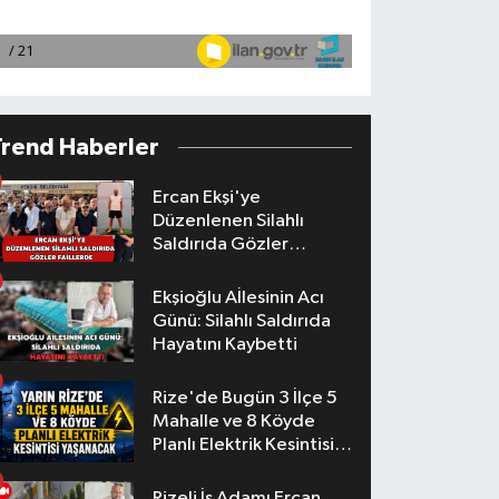
Trend Haberler
Ercan Ekşi'ye
Düzenlenen Silahlı
Saldırıda Gözler
Faillerde
Ekşioğlu Aİlesinin Acı
Günü: Silahlı Saldırıda
Hayatını Kaybetti
Rize'de Bugün 3 İlçe 5
Mahalle ve 8 Köyde
Planlı Elektrik Kesintisi
Yaşanacak
Rizeli İş Adamı Ercan