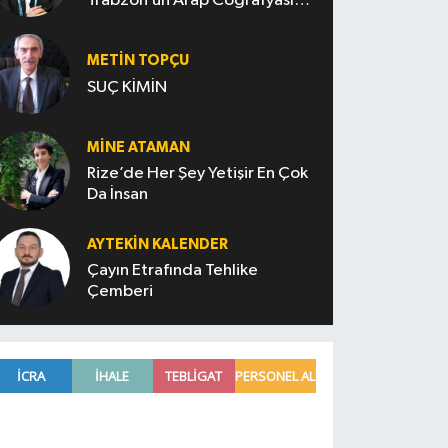
Trabzon’un Arap Coğrafyasını
Fethi
METIN TOPÇU
SUÇ KİMİN
MINE ATAMAN
Rize’de Her Şey Yetişir En Çok
Da İnsan
AYTEKIN KALENDER
Çayın Etrafında Tehlike
Çemberi