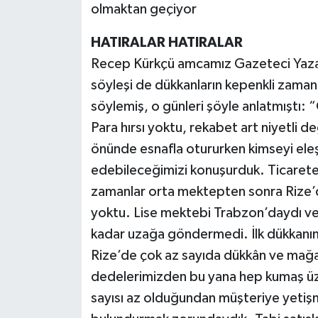
olmaktan geçiyor
HATIRALAR HATIRALAR
Recep Kürkçü amcamız Gazeteci Yazar
söyleşi de dükkanların kepenkli zaman
söylemiş, o günleri şöyle anlatmıştı
Para hırsı yoktu, rekabet art niyetli 
önünde esnafla otururken kimseyi ele
edebileceğimizi konuşurduk. Ticarete
zamanlar orta mektepten sonra Rize’d
yoktu. Lise mektebi Trabzon’daydı ve 
kadar uzağa göndermedi. İlk dükkanım
Rize’de çok az sayıda dükkân ve mağa
dedelerimizden bu yana hep kumaş üze
sayısı az olduğundan müşteriye yetişm