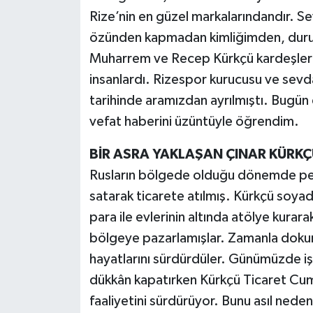
Rize’nin en güzel markalarındandır. Sev
özünden kapmadan kimliğimden, duru
Muharrem ve Recep Kürkçü kardeşler R
insanlardı. Rizespor kurucusu ve sev
tarihinde aramızdan ayrılmıştı. Bug
vefat haberini üzüntüyle öğrendim.
BİR ASRA YAKLAŞAN ÇINAR KÜRKÇ
Rusların bölgede olduğu dönemde peş
satarak ticarete atılmış. Kürkçü soyad
para ile evlerinin altında atölye kura
bölgeye pazarlamışlar. Zamanla dokuma
hayatlarını sürdürdüler. Günümüzde iş
dükkân kapatırken Kürkçü Ticaret Cumhu
faaliyetini sürdürüyor. Bunu asıl ned