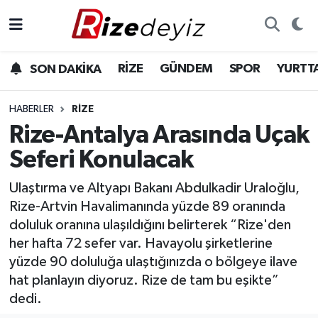
Spor
Rize Nöbetçi Eczaneler
RİZE
GÜNDEM
SPOR
YURTT
SON DAKİKA
Gündem
Rize Hava Durumu
HABERLER
RIZE
Yurttan Haberler
Rize Trafik Yoğunluk Haritası
Rize-Antalya Arasında Uçak
Seferi Konulacak
Ekonomi
Süper Lig Puan Durumu ve Fikstür
Ulaştırma ve Altyapı Bakanı Abdulkadir Uraloğlu,
Teknoloji
Tüm Manşetler
Rize-Artvin Havalimanında yüzde 89 oranında
doluluk oranına ulaşıldığını belirterek “Rize'den
Sağlık
Son Dakika Haberleri
her hafta 72 sefer var. Havayolu şirketlerine
yüzde 90 doluluğa ulaştığınızda o bölgeye ilave
Haber Arşivi
hat planlayın diyoruz. Rize de tam bu eşikte”
dedi.