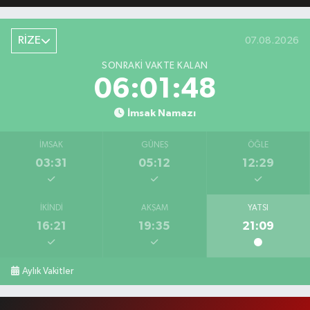
RİZE
07.08.2026
SONRAKI VAKTE KALAN
06:01:47
İmsak Namazı
İMSAK
GÜNEŞ
ÖĞLE
03:31
05:12
12:29
İKINDI
AKŞAM
YATSI
16:21
19:35
21:09
Aylık Vakitler