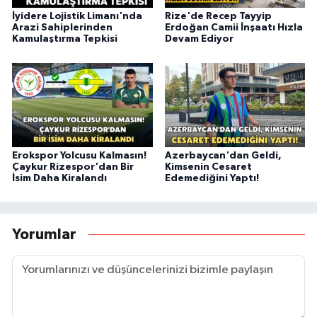
İyidere Lojistik Limanı'nda
Rize'de Recep Tayyip
Arazi Sahiplerinden
Erdoğan Camii İnşaatı Hızla
Kamulaştırma Tepkisi
Devam Ediyor
Erokspor Yolcusu Kalmasın!
Azerbaycan'dan Geldi,
Çaykur Rizespor'dan Bir
Kimsenin Cesaret
İsim Daha Kiralandı
Edemediğini Yaptı!
Yorumlar