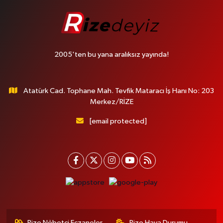
2005'ten bu yana aralıksız yayında!
Atatürk Cad. Tophane Mah. Tevfik Mataracı İş Hanı No: 203
Merkez/RİZE
[email protected]
Rize Nöbetçi Eczaneler
Rize Hava Durumu