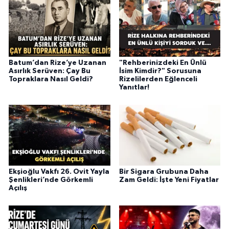
Batum’dan Rize’ye Uzanan
"Rehberinizdeki En Ünlü
Asırlık Serüven: Çay Bu
İsim Kimdir?" Sorusuna
Topraklara Nasıl Geldi?
Rizelilerden Eğlenceli
Yanıtlar!
Ekşioğlu Vakfı 26. Ovit Yayla
Bir Sigara Grubuna Daha
Şenlikleri’nde Görkemli
Zam Geldi: İşte Yeni Fiyatlar
Açılış