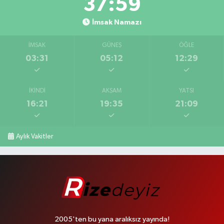
37:58
İmsak Namazı
İMSAK
GÜNEŞ
ÖĞLE
03:31
05:12
12:29
İKINDI
AKŞAM
YATSI
16:21
19:35
21:09
Aylık Vakitler
2005'ten bu yana aralıksız yayında!