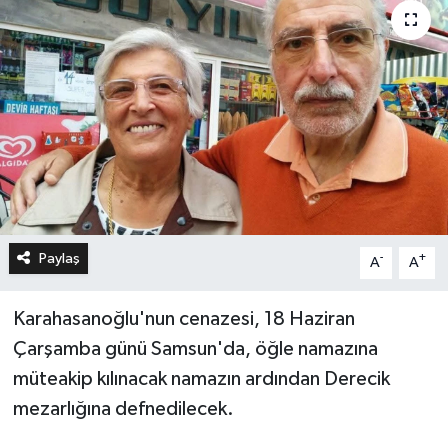
Paylaş
-
+
A
A
Karahasanoğlu'nun cenazesi, 18 Haziran
Çarşamba günü Samsun'da, öğle namazına
müteakip kılınacak namazın ardından Derecik
mezarlığına defnedilecek.