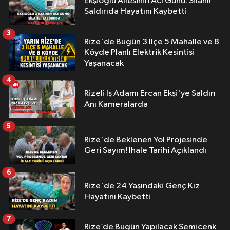
Ekşioğlu Aİlesinin Acı Günü: Silahlı
Saldırıda Hayatını Kaybetti
3
Rize'de Bugün 3 İlçe 5 Mahalle ve 8
Köyde Planlı Elektrik Kesintisi
Yaşanacak
4
Rizeli İş Adamı Ercan Ekşi'ye Saldırı
Anı Kameralarda
5
Rize'de Beklenen Yol Projesinde
Geri Sayım! İhale Tarihi Açıklandı
6
Rize'de 24 Yaşındaki Genç Kız
Hayatını Kaybetti
7
Rize’de Bugün Yapılacak Semicenk