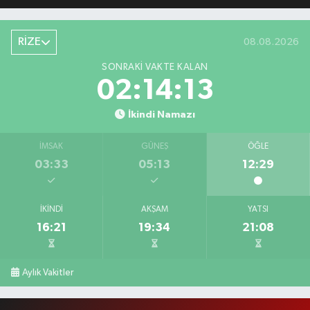
RİZE
08.08.2026
SONRAKI VAKTE KALAN
02:14:12
İkindi Namazı
İMSAK
GÜNEŞ
ÖĞLE
03:33
05:13
12:29
İKINDI
AKŞAM
YATSI
16:21
19:34
21:08
Aylık Vakitler