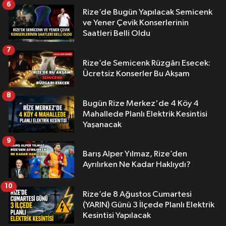
6
Rize’de Bugün Yapılacak Semicenk
ve Yener Çevik Konserlerinin
Saatleri Belli Oldu
7
Rize’de Semicenk Rüzgârı Esecek:
Ücretsiz Konserler Bu Akşam
8
Bugün Rize Merkez'de 4 Köy 4
Mahallede Planlı Elektrik Kesintisi
Yaşanacak
9
Barış Alper Yılmaz, Rize’den
Ayrılırken Ne Kadar Haklıydı?
10
Rize’de 8 Ağustos Cumartesi
(YARIN) Günü 3 İlçede Planlı Elektrik
Kesintisi Yapılacak