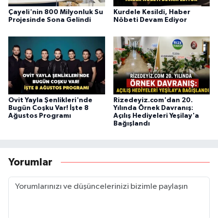
Çayeli'nin 800 Milyonluk Su
Kurdele Kesildi, Haber
Projesinde Sona Gelindi
Nöbeti Devam Ediyor
Ovit Yayla Şenlikleri'nde
Rizedeyiz.com'dan 20.
Bugün Coşku Var! İşte 8
Yılında Örnek Davranış:
Ağustos Programı
Açılış Hediyeleri Yeşilay'a
Bağışlandı
Yorumlar