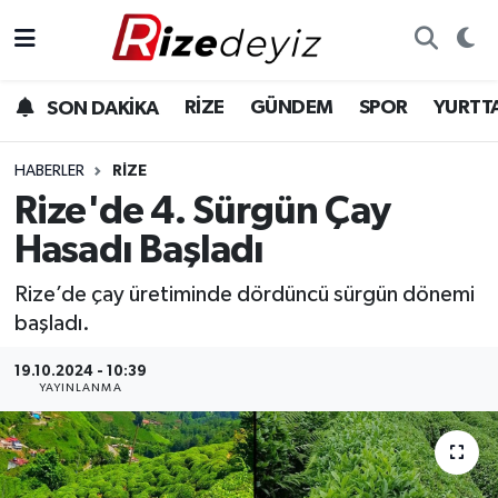
Spor
Rize Nöbetçi Eczaneler
RİZE
GÜNDEM
SPOR
YURTT
SON DAKİKA
Gündem
Rize Hava Durumu
HABERLER
RIZE
Yurttan Haberler
Rize Trafik Yoğunluk Haritası
Rize'de 4. Sürgün Çay
Hasadı Başladı
Ekonomi
Süper Lig Puan Durumu ve Fikstür
Rize’de çay üretiminde dördüncü sürgün dönemi
Teknoloji
Tüm Manşetler
başladı.
Sağlık
Son Dakika Haberleri
19.10.2024 - 10:39
YAYINLANMA
Haber Arşivi