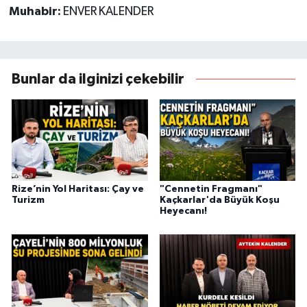
Muhabir:
ENVER KALENDER
Bunlar da ilginizi çekebilir
Rize’nin Yol Haritası: Çay ve
"Cennetin Fragmanı"
Turizm
Kaçkarlar'da Büyük Koşu
Heyecanı!