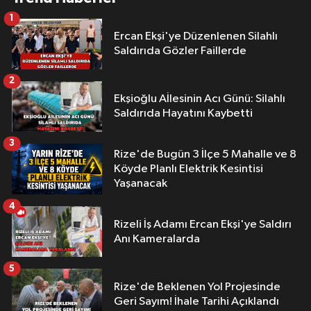
1
Ercan Ekşi'ye Düzenlenen Silahlı
Saldırıda Gözler Faillerde
2
Ekşioğlu Aİlesinin Acı Günü: Silahlı
Saldırıda Hayatını Kaybetti
3
Rize'de Bugün 3 İlçe 5 Mahalle ve 8
Köyde Planlı Elektrik Kesintisi
Yaşanacak
4
Rizeli İş Adamı Ercan Ekşi'ye Saldırı
Anı Kameralarda
5
Rize'de Beklenen Yol Projesinde
Geri Sayım! İhale Tarihi Açıklandı