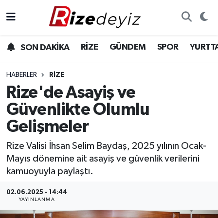
Spor
Rize Nöbetçi Eczaneler
RİZE
GÜNDEM
SPOR
YURTT
SON DAKİKA
Gündem
Rize Hava Durumu
HABERLER
RIZE
Yurttan Haberler
Rize Trafik Yoğunluk Haritası
Rize'de Asayiş ve
Güvenlikte Olumlu
Ekonomi
Süper Lig Puan Durumu ve Fikstür
Gelişmeler
Teknoloji
Tüm Manşetler
Rize Valisi İhsan Selim Baydaş, 2025 yılının Ocak-
Mayıs dönemine ait asayiş ve güvenlik verilerini
Sağlık
Son Dakika Haberleri
kamuoyuyla paylaştı.
Haber Arşivi
02.06.2025 - 14:44
YAYINLANMA