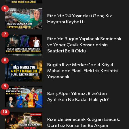
6
Rize'de 24 Yaşındaki Genç Kız
Hayatını Kaybetti
7
Rize’de Bugün Yapılacak Semicenk
ve Yener Çevik Konserlerinin
Saatleri Belli Oldu
8
Bugün Rize Merkez'de 4 Köy 4
Mahallede Planlı Elektrik Kesintisi
Yaşanacak
9
Barış Alper Yılmaz, Rize’den
Ayrılırken Ne Kadar Haklıydı?
10
Rize’de Semicenk Rüzgârı Esecek:
Ücretsiz Konserler Bu Akşam