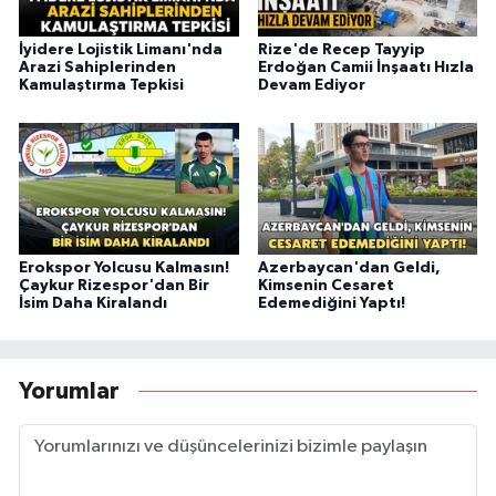
İyidere Lojistik Limanı'nda
Rize'de Recep Tayyip
Arazi Sahiplerinden
Erdoğan Camii İnşaatı Hızla
Kamulaştırma Tepkisi
Devam Ediyor
Erokspor Yolcusu Kalmasın!
Azerbaycan'dan Geldi,
Çaykur Rizespor'dan Bir
Kimsenin Cesaret
İsim Daha Kiralandı
Edemediğini Yaptı!
Yorumlar