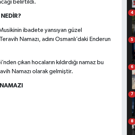
ağı belirtildi.
4
 NEDİR?
sikinin ibadete yansıyan güzel
 Teravih Namazı, adını Osmanlı’daki Enderun
5
nden çıkan hocaların kıldırdığı namaz bu
6
vih Namazı olarak gelmiştir.
 NAMAZI
7
8