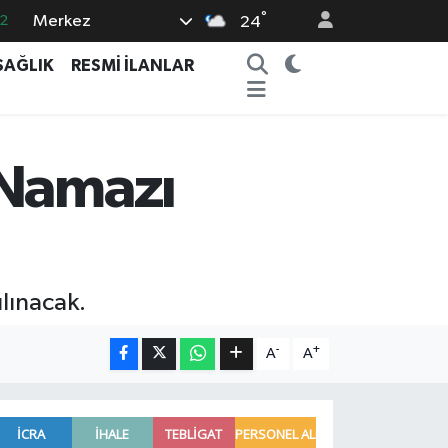
°
Merkez
5
24
8
SAĞLIK
RESMİ İLANLAR
2
4
1
 Namazı
2
lınacak.
-
+
A
A