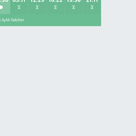
:30
05:11
12:29
16:22
19:36
21:11
Aylık Vakitler