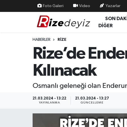
Foto Galeri
Video
Yazarlar
SON DAK
Spor
Rize Nöbetçi Eczaneler
DİĞER
Gündem
Rize Hava Durumu
HABERLER
RIZE
Rize’de Ende
Yurttan Haberler
Rize Trafik Yoğunluk Haritası
Kılınacak
Ekonomi
Süper Lig Puan Durumu ve Fikstür
Teknoloji
Tüm Manşetler
Osmanlı geleneği olan Enderun
Sağlık
Son Dakika Haberleri
21.03.2024 - 13:22
21.03.2024 - 13:27
YAYINLANMA
GÜNCELLEME
Haber Arşivi