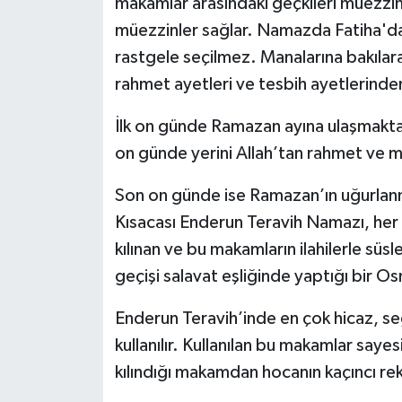
makamlar arasındaki geçkileri müezzinl
müezzinler sağlar. Namazda Fatiha'da
rastgele seçilmez. Manalarına bakılarak
rahmet ayetleri ve tesbih ayetlerinden
İlk on günde Ramazan ayına ulaşmaktan du
on günde yerini Allah’tan rahmet ve me
Son on günde ise Ramazan’ın uğurlanm
Kısacası Enderun Teravih Namazı, her d
kılınan ve bu makamların ilahilerle süs
geçişi salavat eşliğinde yaptığı bir 
Enderun Teravih’inde en çok hicaz, s
kullanılır. Kullanılan bu makamlar saye
kılındığı makamdan hocanın kaçıncı rekat