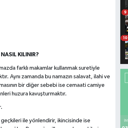
9
10
ASIL KILINIR?
amazda farklı makamlar kullanmak suretiyle
ır. Aynı zamanda bu namazın salavat, ilahi ve
lınmasının bir diğer sebebi ise cemaati camiye
leri huzura kavuşturmaktır.
r.
çkileri ile yönlendirir, ikincisinde ise
İM