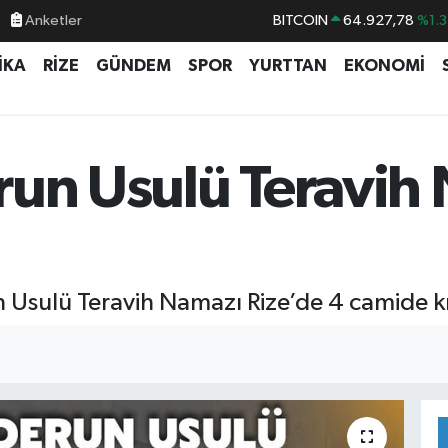
Anketler
DOLAR
47,5971
%0.0
EURO
55,1336
%0.1
İKA
RİZE
GÜNDEM
SPOR
YURTTAN
EKONOMİ
STERLİN
64,2534
%0.2
GRAM ALTIN
6527.85
%0.5
BİST100
13.703
%1
run Usulü Teravih
BITCOIN
64.927,78
%1.3
 Usulü Teravih Namazı Rize’de 4 camide kı