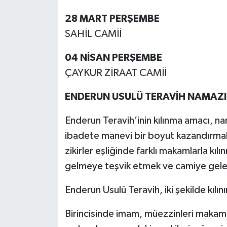
28 MART PERŞEMBE
SAHİL CAMİİ
04 NİSAN PERŞEMBE
ÇAYKUR ZİRAAT CAMİİ
ENDERUN USULÜ TERAVİH NAMAZI N
Enderun Teravih’inin kılınma amacı, n
ibadete manevi bir boyut kazandırmakt
zikirler eşliğinde farklı makamlarla kı
gelmeye teşvik etmek ve camiye gelen
Enderun Usulü Teravih, iki şekilde kılını
Birincisinde imam, müezzinleri makam ge