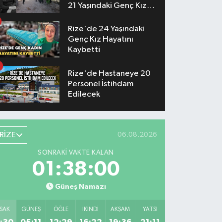
21 Yaşındaki Genç Kız
Hayatını Kaybetti
Rize'de 24 Yaşındaki
Genç Kız Hayatını
Kaybetti
Rize'de Hastaneye 20
Personel İstihdam
Edilecek
RİZE
06.08.2026
SONRAKI VAKTE KALAN
01:37:59
Güneş Namazı
SAK
GÜNEŞ
ÖĞLE
İKINDI
AKŞAM
YATSI