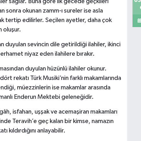
03
er sağlar. Buna göre ilk gecede geçkileri
n sonra okunan zamm-ı sureler ise asla
 tertip edilirler. Seçilen ayetler, daha çok
 oluşur.
yulan sevincin dile getirildiği ilahiler, ikinci
rhamet niyaz eden ilahilere bırakır.
asından duyulan hüzünlü ilahiler okunur.
ört rekatı Türk Musiki’nin farklı makamlarında
lendiği, müezzinlerin ise makamlar arasında
Osmanlı Enderun Mektebi geleneğidir.
egâh, isfahan, uşşak ve acemaşiran makamları
sinde Teravih’e geç kalan bir kimse, namazın
ı kıldırdığını anlayabilir.