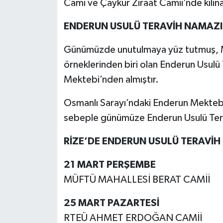
Cami ve Çaykur Ziraat Camii’nde kılınac
ENDERUN USULÜ TERAVİH NAMAZI
Günümüzde unutulmaya yüz tutmuş, Mu
örneklerinden biri olan Enderun Usulü
Mektebi’nden almıştır.
Osmanlı Sarayı’ndaki Enderun Mektebi’
sebeple günümüze Enderun Usulü Tera
RİZE’DE ENDERUN USULÜ TERAVİH
21 MART PERŞEMBE
MÜFTÜ MAHALLESİ BERAT CAMİİ
25 MART PAZARTESİ
RTEÜ AHMET ERDOĞAN CAMİİ