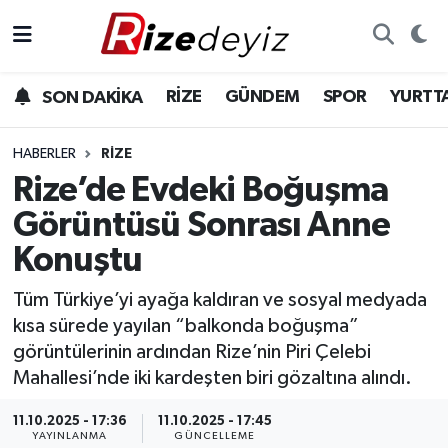
Spor
Rize Nöbetçi Eczaneler
RİZE
GÜNDEM
SPOR
YURTT
SON DAKİKA
Gündem
Rize Hava Durumu
HABERLER
RIZE
Yurttan Haberler
Rize Trafik Yoğunluk Haritası
Rize’de Evdeki Boğuşma
Görüntüsü Sonrası Anne
Ekonomi
Süper Lig Puan Durumu ve Fikstür
Konuştu
Teknoloji
Tüm Manşetler
Tüm Türkiye’yi ayağa kaldıran ve sosyal medyada
kısa sürede yayılan “balkonda boğuşma”
Sağlık
Son Dakika Haberleri
görüntülerinin ardından Rize’nin Piri Çelebi
Mahallesi’nde iki kardeşten biri gözaltına alındı.
Haber Arşivi
11.10.2025 - 17:36
11.10.2025 - 17:45
YAYINLANMA
GÜNCELLEME