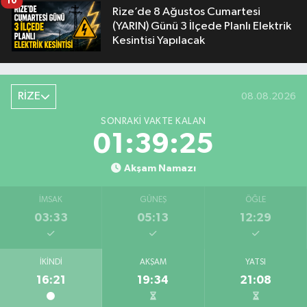
10
Rize’de 8 Ağustos Cumartesi
(YARIN) Günü 3 İlçede Planlı Elektrik
Kesintisi Yapılacak
RİZE
08.08.2026
SONRAKI VAKTE KALAN
01:39:24
Akşam Namazı
İMSAK
GÜNEŞ
ÖĞLE
03:33
05:13
12:29
İKINDI
AKŞAM
YATSI
16:21
19:34
21:08