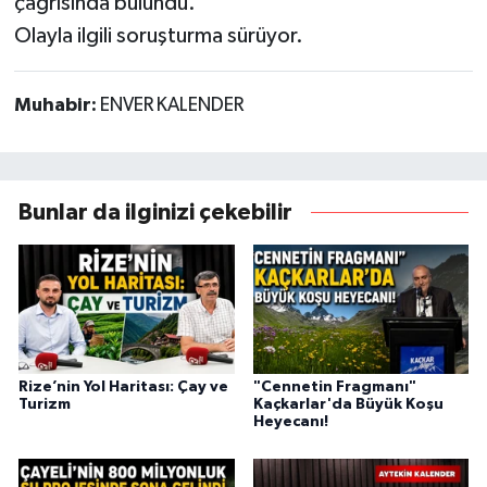
çağrısında bulundu.
Olayla ilgili soruşturma sürüyor.
Muhabir:
ENVER KALENDER
Bunlar da ilginizi çekebilir
Rize’nin Yol Haritası: Çay ve
"Cennetin Fragmanı"
Turizm
Kaçkarlar'da Büyük Koşu
Heyecanı!