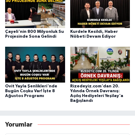
Çayeli'nin 800 Milyonluk Su
Kurdele Kesildi, Haber
Projesinde Sona Gelindi
Nöbeti Devam Ediyor
Ovit Yayla Şenlikleri'nde
Rizedeyiz.com'dan 20.
Bugün Coşku Var! İşte 8
Yılında Örnek Davranış:
Ağustos Programı
Açılış Hediyeleri Yeşilay'a
Bağışlandı
Yorumlar