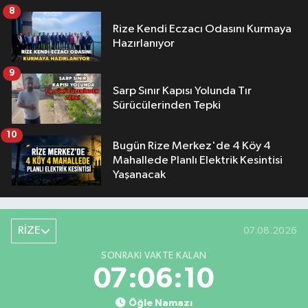
8
Rize Kendi Eczacı Odasını Kurmaya
Hazırlanıyor
9
Sarp Sınır Kapısı Yolunda Tır
Sürücülerinden Tepki
10
Bugün Rize Merkez'de 4 Köy 4
Mahallede Planlı Elektrik Kesintisi
Yaşanacak
RİZE
07.08.2026
SONRAKI VAKTE KALAN
07:06:09
Öğle Namazı