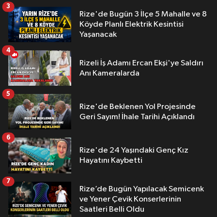
3
Rize'de Bugün 3 İlçe 5 Mahalle ve 8
Köyde Planlı Elektrik Kesintisi
Yaşanacak
4
Rizeli İş Adamı Ercan Ekşi'ye Saldırı
Anı Kameralarda
5
Rize'de Beklenen Yol Projesinde
Geri Sayım! İhale Tarihi Açıklandı
6
Rize'de 24 Yaşındaki Genç Kız
Hayatını Kaybetti
7
Rize’de Bugün Yapılacak Semicenk
ve Yener Çevik Konserlerinin
Saatleri Belli Oldu