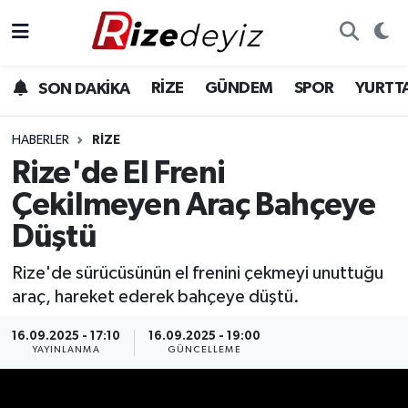
Spor
Rize Nöbetçi Eczaneler
RİZE
GÜNDEM
SPOR
YURTT
SON DAKİKA
Gündem
Rize Hava Durumu
HABERLER
RIZE
Yurttan Haberler
Rize Trafik Yoğunluk Haritası
Rize'de El Freni
Çekilmeyen Araç Bahçeye
Ekonomi
Süper Lig Puan Durumu ve Fikstür
Düştü
Teknoloji
Tüm Manşetler
Rize'de sürücüsünün el frenini çekmeyi unuttuğu
araç, hareket ederek bahçeye düştü.
Sağlık
Son Dakika Haberleri
16.09.2025 - 17:10
16.09.2025 - 19:00
Haber Arşivi
YAYINLANMA
GÜNCELLEME