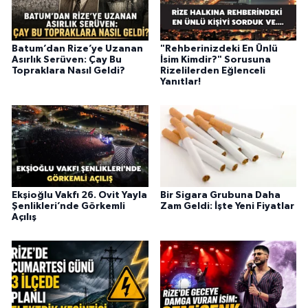
Batum’dan Rize’ye Uzanan
"Rehberinizdeki En Ünlü
Asırlık Serüven: Çay Bu
İsim Kimdir?" Sorusuna
Topraklara Nasıl Geldi?
Rizelilerden Eğlenceli
Yanıtlar!
Ekşioğlu Vakfı 26. Ovit Yayla
Bir Sigara Grubuna Daha
Şenlikleri’nde Görkemli
Zam Geldi: İşte Yeni Fiyatlar
Açılış