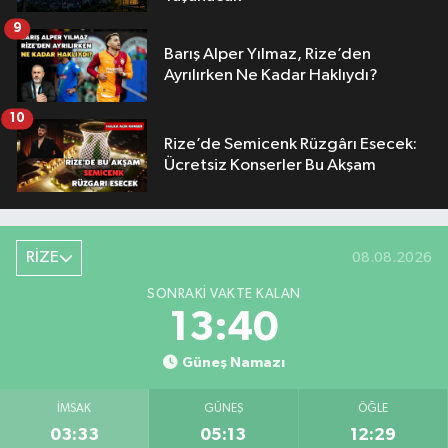
9
Barış Alper Yılmaz, Rize’den
Ayrılırken Ne Kadar Haklıydı?
10
Rize’de Semicenk Rüzgârı Esecek:
Ücretsiz Konserler Bu Akşam
RİZE
08.08.2026
SONRAKI VAKTE KALAN
13:39
Güneş Namazı
İMSAK
GÜNEŞ
ÖĞLE
03:33
05:13
12:29