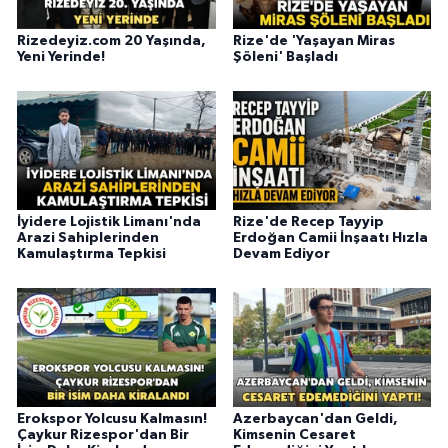
Rizedeyiz.com 20 Yaşında,
Rize'de 'Yaşayan Miras
Yeni Yerinde!
Şöleni' Başladı
İyidere Lojistik Limanı'nda
Rize'de Recep Tayyip
Arazi Sahiplerinden
Erdoğan Camii İnşaatı Hızla
Kamulaştırma Tepkisi
Devam Ediyor
Erokspor Yolcusu Kalmasın!
Azerbaycan'dan Geldi,
Çaykur Rizespor'dan Bir
Kimsenin Cesaret