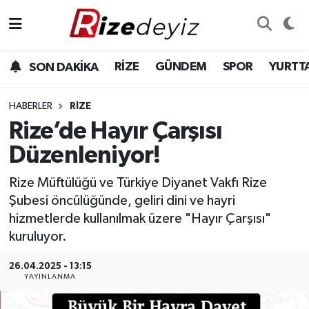
Spor
Rize Nöbetçi Eczaneler
RİZE
GÜNDEM
SPOR
YURTT
SON DAKİKA
Gündem
Rize Hava Durumu
HABERLER
RIZE
Yurttan Haberler
Rize Trafik Yoğunluk Haritası
Rize’de Hayır Çarşısı
Düzenleniyor!
Ekonomi
Süper Lig Puan Durumu ve Fikstür
Rize Müftülüğü ve Türkiye Diyanet Vakfı Rize
Teknoloji
Tüm Manşetler
Şubesi öncülüğünde, geliri dini ve hayri
hizmetlerde kullanılmak üzere "Hayır Çarşısı"
Sağlık
Son Dakika Haberleri
kuruluyor.
Haber Arşivi
26.04.2025 - 13:15
YAYINLANMA