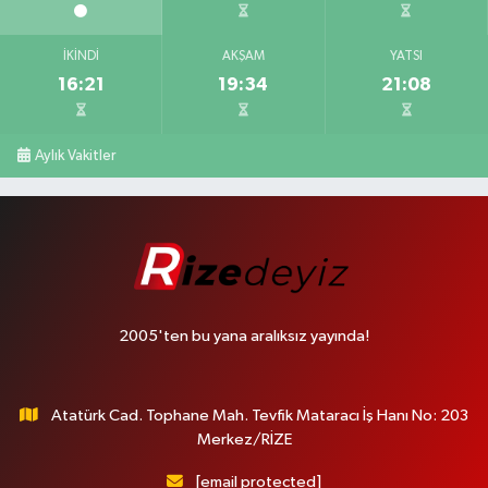
İKINDI
AKŞAM
YATSI
16:21
19:34
21:08
Aylık Vakitler
2005'ten bu yana aralıksız yayında!
Atatürk Cad. Tophane Mah. Tevfik Mataracı İş Hanı No: 203
Merkez/RİZE
[email protected]