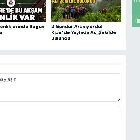
03
Şenliklerinde Bugün
2 Gündür Aranıyordu!
u
Rize'de Yaylada Acı Şekilde
Bulundu