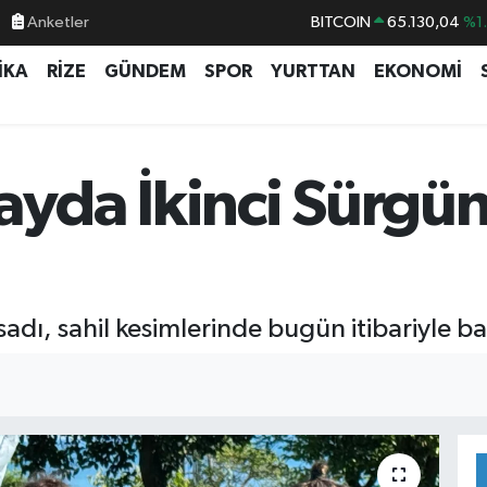
Anketler
BITCOIN
65.130,04
%1
DOLAR
47,7106
%0.
İKA
RİZE
GÜNDEM
SPOR
YURTTAN
EKONOMİ
EURO
55,1652
%0.
STERLİN
64,4046
%0.
GRAM ALTIN
6618.49
%2.
ayda İkinci Sürgü
BİST100
13.773
%-
sadı, sahil kesimlerinde bugün itibariyle ba