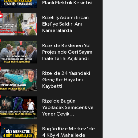
Planlı Elektrik Kesintisi
Yaşanacak
Rizeli İş Adamı Ercan
Ekşi'ye Saldırı Anı
Kameralarda
Rize'de Beklenen Yol
Projesinde Geri Sayım!
İhale Tarihi Açıklandı
Rize'de 24 Yaşındaki
Genç Kız Hayatını
Kaybetti
Rize’de Bugün
Yapılacak Semicenk ve
Yener Çevik
Konserlerinin Saatleri
Belli Oldu
Bugün Rize Merkez'de
4 Köy 4 Mahallede