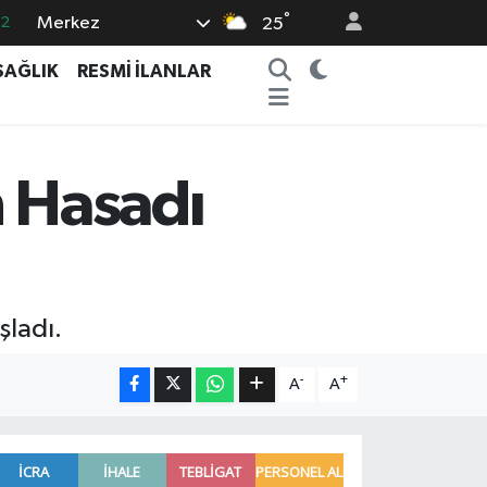
°
Merkez
.2
25
17
SAĞLIK
RESMİ İLANLAR
27
35
12
n Hasadı
19
şladı.
-
+
A
A