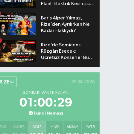
Planlı Elektrik Kesintisi
Yaşanacak
Barış Alper Yılmaz,
Rize’den Ayrılırken Ne
Kadar Haklıydı?
Rize’de Semicenk
Rüzgârı Esecek:
Ücretsiz Konserler Bu
Akşam
RİZE
07.08.2026
SONRAKI VAKTE KALAN
01:00:28
İkindi Namazı
SAK
GÜNEŞ
ÖĞLE
İKINDI
AKŞAM
YATSI