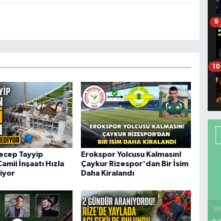
9
10
ecep Tayyip
Erokspor Yolcusu Kalmasın!
amii İnşaatı Hızla
Çaykur Rizespor'dan Bir İsim
iyor
Daha Kiralandı
İM