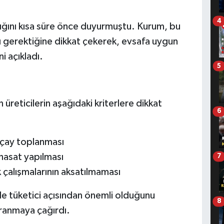
4
adığını kısa süre önce duyurmuştu. Kurum, bu
ı gerektiğine dikkat çekerek, evsafa uygun
i açıkladı.
5
çin üreticilerin aşağıdaki kriterlere dikkat
6
ı çay toplanması
 hasat yapılması
7
k çalışmalarının aksatılmaması
 de tüketici açısından önemli olduğunu
8
avranmaya çağırdı.