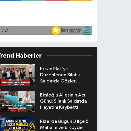
Trend Haberler
Ercan Ekşi'ye
Düzenlenen Silahlı
Saldırıda Gözler
Faillerde
Ekşioğlu Aİlesinin Acı
Günü: Silahlı Saldırıda
Hayatını Kaybetti
Rize'de Bugün 3 İlçe 5
Mahalle ve 8 Köyde