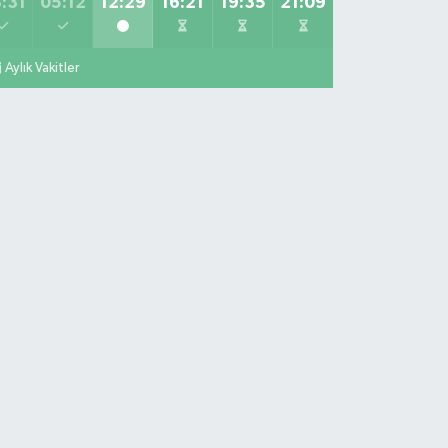
:31
05:12
12:29
16:21
19:35
21:09
Aylık Vakitler