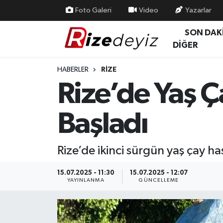
Foto Galeri
Video
Yazarlar
SON DAK
Spor
Rize Nöbetçi Eczaneler
DİĞER
Gündem
Rize Hava Durumu
HABERLER
RIZE
Rize’de Yaş Ç
Yurttan Haberler
Rize Trafik Yoğunluk Haritası
Başladı
Ekonomi
Süper Lig Puan Durumu ve Fikstür
Teknoloji
Tüm Manşetler
Rize’de ikinci sürgün yaş çay ha
Sağlık
Son Dakika Haberleri
15.07.2025 - 11:30
15.07.2025 - 12:07
YAYINLANMA
GÜNCELLEME
Haber Arşivi