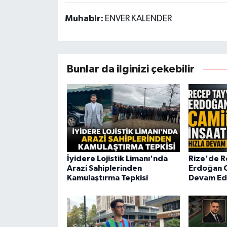
Muhabir:
ENVER KALENDER
Bunlar da ilginizi çekebilir
İyidere Lojistik Limanı'nda
Rize'de R
Arazi Sahiplerinden
Erdoğan C
Kamulaştırma Tepkisi
Devam Ed