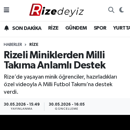
Spor
Rize Nöbetçi Eczaneler
RİZE
GÜNDEM
SPOR
YURTT
SON DAKİKA
Gündem
Rize Hava Durumu
HABERLER
RIZE
Yurttan Haberler
Rize Trafik Yoğunluk Haritası
Rizeli Miniklerden Milli
Takıma Anlamlı Destek
Ekonomi
Süper Lig Puan Durumu ve Fikstür
Rize’de yaşayan minik öğrenciler, hazırladıkları
Teknoloji
Tüm Manşetler
özel videoyla A Milli Futbol Takımı’na destek
verdi.
Sağlık
Son Dakika Haberleri
30.05.2026 - 15:49
30.05.2026 - 16:05
YAYINLANMA
GÜNCELLEME
Haber Arşivi