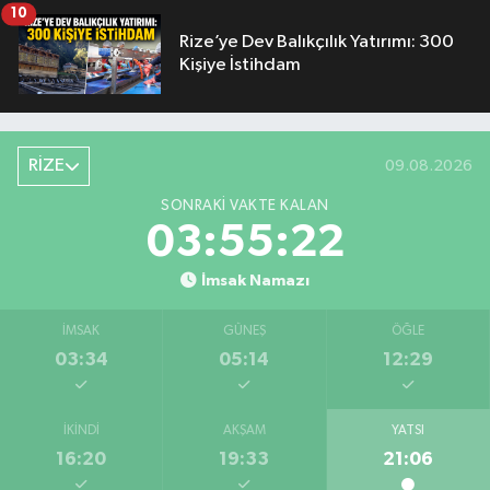
10
Rize’ye Dev Balıkçılık Yatırımı: 300
Kişiye İstihdam
RİZE
09.08.2026
SONRAKI VAKTE KALAN
03:55:21
İmsak Namazı
İMSAK
GÜNEŞ
ÖĞLE
03:34
05:14
12:29
İKINDI
AKŞAM
YATSI
16:20
19:33
21:06