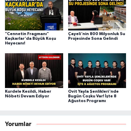
"Cennetin Fragmanı"
Çayeli'nin 800 Milyonluk Su
Kaçkarlar'da Büyük Koşu
Projesinde Sona Gelindi
Heyecanı!
Kurdele Kesildi, Haber
Ovit Yayla Şenlikleri'nde
Nöbeti Devam Ediyor
Bugün Coşku Var! İşte 8
Ağustos Programı
Yorumlar